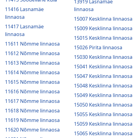
13919 Lasnamäe
11416 Lasnamäe
linnaosa
linnaosa
15007 Kesklinna linnaosa
11417 Lasnamäe
15009 Kesklinna linnaosa
linnaosa
15015 Kesklinna linnaosa
11611 Nõmme linnaosa
15026 Pirita linnaosa
11612 Nõmme linnaosa
15030 Kesklinna linnaosa
11613 Nõmme linnaosa
15041 Kesklinna linnaosa
11614 Nõmme linnaosa
15047 Kesklinna linnaosa
11615 Nõmme linnaosa
15048 Kesklinna linnaosa
11616 Nõmme linnaosa
15049 Kesklinna linnaosa
11617 Nõmme linnaosa
15050 Kesklinna linnaosa
11618 Nõmme linnaosa
15055 Kesklinna linnaosa
11619 Nõmme linnaosa
15059 Kesklinna linnaosa
11620 Nõmme linnaosa
15065 Kesklinna linnaosa