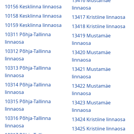
13416 Mustamäe
10156 Kesklinna linnaosa
linnaosa
10158 Kesklinna linnaosa
13417 Kristiine linnaosa
10159 Kesklinna linnaosa
13418 Kristiine linnaosa
10311 Põhja-Tallinna
13419 Mustamäe
linnaosa
linnaosa
10312 Põhja-Tallinna
13420 Mustamäe
linnaosa
linnaosa
10313 Põhja-Tallinna
13421 Mustamäe
linnaosa
linnaosa
10314 Põhja-Tallinna
13422 Mustamäe
linnaosa
linnaosa
10315 Põhja-Tallinna
13423 Mustamäe
linnaosa
linnaosa
10316 Põhja-Tallinna
13424 Kristiine linnaosa
linnaosa
13425 Kristiine linnaosa