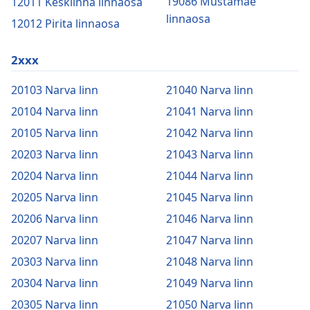
19086 Mustamäe
12011 Kesklinna linnaosa
linnaosa
12012 Pirita linnaosa
2xxx
20103 Narva linn
21040 Narva linn
20104 Narva linn
21041 Narva linn
20105 Narva linn
21042 Narva linn
20203 Narva linn
21043 Narva linn
20204 Narva linn
21044 Narva linn
20205 Narva linn
21045 Narva linn
20206 Narva linn
21046 Narva linn
20207 Narva linn
21047 Narva linn
20303 Narva linn
21048 Narva linn
20304 Narva linn
21049 Narva linn
20305 Narva linn
21050 Narva linn