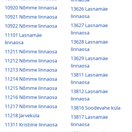
10920 Nõmme linnaosa
13626 Lasnamäe
linnaosa
10921 Nõmme linnaosa
13627 Lasnamäe
10922 Nõmme linnaosa
linnaosa
11101 Lasnamäe
13628 Lasnamäe
linnaosa
linnaosa
11211 Nõmme linnaosa
13629 Lasnamäe
11212 Nõmme linnaosa
linnaosa
11213 Nõmme linnaosa
13811 Lasnamäe
11214 Nõmme linnaosa
linnaosa
11215 Nõmme linnaosa
13812 Lasnamäe
11216 Nõmme linnaosa
linnaosa
11217 Nõmme linnaosa
13816 Soodevahe küla
11218 Järveküla
13817 Lasnamäe
linnaosa
11311 Kristiine linnaosa