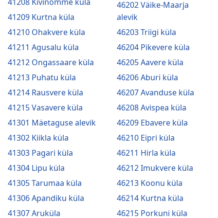
41208 Kivinõmme küla
46202 Väike-Maarja
41209 Kurtna küla
alevik
41210 Ohakvere küla
46203 Triigi küla
41211 Agusalu küla
46204 Pikevere küla
41212 Ongassaare küla
46205 Aavere küla
41213 Puhatu küla
46206 Aburi küla
41214 Rausvere küla
46207 Avanduse küla
41215 Vasavere küla
46208 Avispea küla
41301 Mäetaguse alevik
46209 Ebavere küla
41302 Kiikla küla
46210 Eipri küla
41303 Pagari küla
46211 Hirla küla
41304 Lipu küla
46212 Imukvere küla
41305 Tarumaa küla
46213 Koonu küla
41306 Apandiku küla
46214 Kurtna küla
41307 Aruküla
46215 Porkuni küla