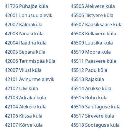
41726 Pühajõe küla
46505 Alekvere küla
42001 Lohusuu alevik
46506 Ilistvere küla
42002 Kalmaküla
46507 Kaasiksaare küla
42003 Ninasi küla
46508 Kellavere küla
42004 Raadna küla
46509 Luusika küla
42005 Separa küla
46510 Moora küla
42006 Tammispää küla
46511 Paasvere küla
42007 Vilusi küla
46512 Padu küla
42101 Avinurme alevik
46513 Rajaküla
42102 Ulvi küla
46514 Arukse küla
42103 Adraku küla
46515 Rohu küla
42104 Alekere küla
46516 Salutaguse küla
42106 Kiissa küla
46517 Sirevere küla
42107 Kõrve küla
46518 Sootaguse küla