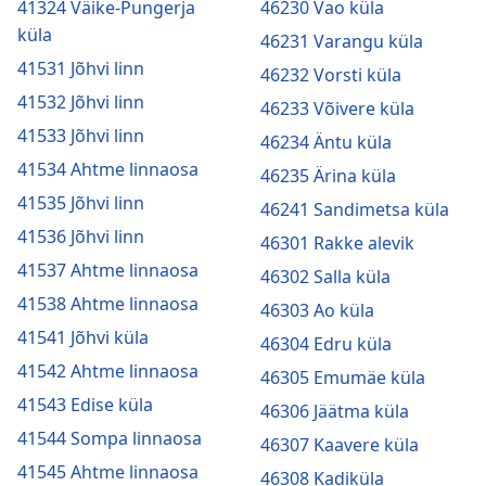
41324 Väike-Pungerja
46230 Vao küla
küla
46231 Varangu küla
41531 Jõhvi linn
46232 Vorsti küla
41532 Jõhvi linn
46233 Võivere küla
41533 Jõhvi linn
46234 Äntu küla
41534 Ahtme linnaosa
46235 Ärina küla
41535 Jõhvi linn
46241 Sandimetsa küla
41536 Jõhvi linn
46301 Rakke alevik
41537 Ahtme linnaosa
46302 Salla küla
41538 Ahtme linnaosa
46303 Ao küla
41541 Jõhvi küla
46304 Edru küla
41542 Ahtme linnaosa
46305 Emumäe küla
41543 Edise küla
46306 Jäätma küla
41544 Sompa linnaosa
46307 Kaavere küla
41545 Ahtme linnaosa
46308 Kadiküla