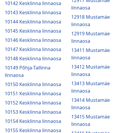
12917 Mustamäe
10142 Kesklinna linnaosa
linnaosa
10143 Kesklinna linnaosa
12918 Mustamäe
10144 Kesklinna linnaosa
linnaosa
10145 Kesklinna linnaosa
12919 Mustamäe
10146 Kesklinna linnaosa
linnaosa
10147 Kesklinna linnaosa
13411 Mustamäe
linnaosa
10148 Kesklinna linnaosa
13412 Mustamäe
10149 Põhja-Tallinna
linnaosa
linnaosa
13413 Mustamäe
10150 Kesklinna linnaosa
linnaosa
10151 Kesklinna linnaosa
13414 Mustamäe
10152 Kesklinna linnaosa
linnaosa
10153 Kesklinna linnaosa
13415 Mustamäe
10154 Kesklinna linnaosa
linnaosa
10155 Kesklinna linnaosa