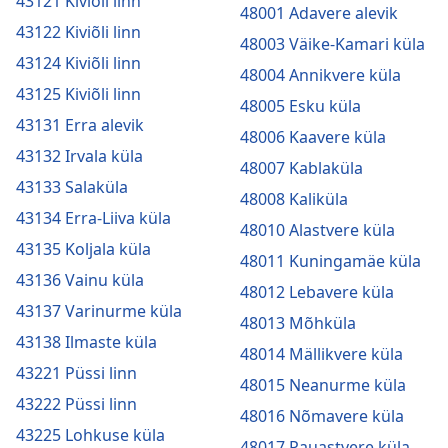
43121 Kiviõli linn
48001 Adavere alevik
43122 Kiviõli linn
48003 Väike-Kamari küla
43124 Kiviõli linn
48004 Annikvere küla
43125 Kiviõli linn
48005 Esku küla
43131 Erra alevik
48006 Kaavere küla
43132 Irvala küla
48007 Kablaküla
43133 Salaküla
48008 Kaliküla
43134 Erra-Liiva küla
48010 Alastvere küla
43135 Koljala küla
48011 Kuningamäe küla
43136 Vainu küla
48012 Lebavere küla
43137 Varinurme küla
48013 Mõhküla
43138 Ilmaste küla
48014 Mällikvere küla
43221 Püssi linn
48015 Neanurme küla
43222 Püssi linn
48016 Nõmavere küla
43225 Lohkuse küla
48017 Pauastvere küla