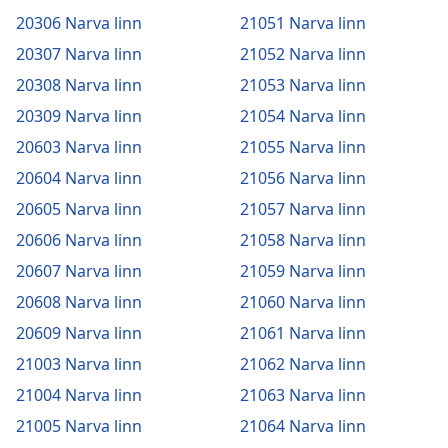
20306 Narva linn
21051 Narva linn
20307 Narva linn
21052 Narva linn
20308 Narva linn
21053 Narva linn
20309 Narva linn
21054 Narva linn
20603 Narva linn
21055 Narva linn
20604 Narva linn
21056 Narva linn
20605 Narva linn
21057 Narva linn
20606 Narva linn
21058 Narva linn
20607 Narva linn
21059 Narva linn
20608 Narva linn
21060 Narva linn
20609 Narva linn
21061 Narva linn
21003 Narva linn
21062 Narva linn
21004 Narva linn
21063 Narva linn
21005 Narva linn
21064 Narva linn