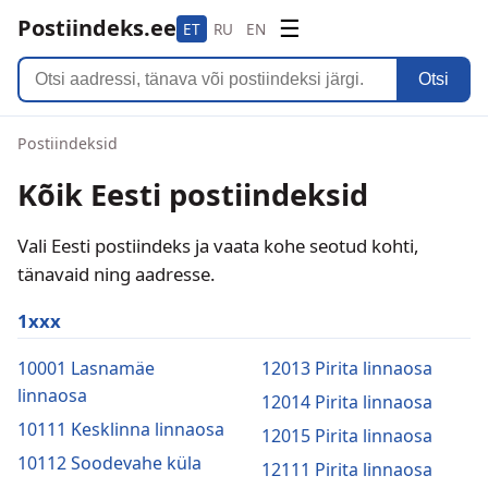
Postiindeks.ee
☰
ET
RU
EN
Otsi
Postiindeksid
Kõik Eesti postiindeksid
Vali Eesti postiindeks ja vaata kohe seotud kohti,
tänavaid ning aadresse.
1xxx
10001 Lasnamäe
12013 Pirita linnaosa
linnaosa
12014 Pirita linnaosa
10111 Kesklinna linnaosa
12015 Pirita linnaosa
10112 Soodevahe küla
12111 Pirita linnaosa