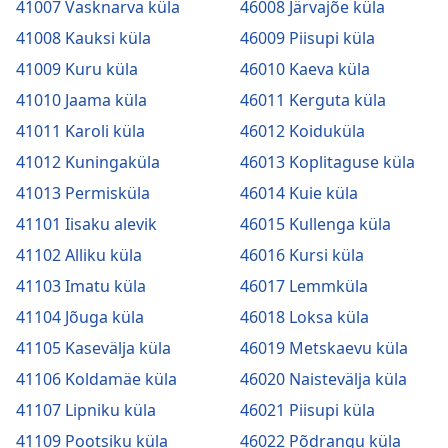
41007 Vasknarva küla
46008 Järvajõe küla
41008 Kauksi küla
46009 Piisupi küla
41009 Kuru küla
46010 Kaeva küla
41010 Jaama küla
46011 Kerguta küla
41011 Karoli küla
46012 Koiduküla
41012 Kuningaküla
46013 Koplitaguse küla
41013 Permisküla
46014 Kuie küla
41101 Iisaku alevik
46015 Kullenga küla
41102 Alliku küla
46016 Kursi küla
41103 Imatu küla
46017 Lemmküla
41104 Jõuga küla
46018 Loksa küla
41105 Kasevälja küla
46019 Metskaevu küla
41106 Koldamäe küla
46020 Naistevälja küla
41107 Lipniku küla
46021 Piisupi küla
41109 Pootsiku küla
46022 Põdrangu küla