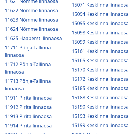
11621 Nõmme linnaosa
15071 Kesklinna linnaosa
11622 Nõmme linnaosa
15094 Kesklinna linnaosa
11623 Nõmme linnaosa
15095 Kesklinna linnaosa
11624 Nõmme linnaosa
15098 Kesklinna linnaosa
11625 Haabersti linnaosa
15099 Kesklinna linnaosa
11711 Põhja-Tallinna
15161 Kesklinna linnaosa
linnaosa
15165 Kesklinna linnaosa
11712 Põhja-Tallinna
15170 Kesklinna linnaosa
linnaosa
15172 Kesklinna linnaosa
11713 Põhja-Tallinna
15185 Kesklinna linnaosa
linnaosa
15188 Kesklinna linnaosa
11911 Pirita linnaosa
15190 Kesklinna linnaosa
11912 Pirita linnaosa
15193 Kesklinna linnaosa
11913 Pirita linnaosa
15199 Kesklinna linnaosa
11914 Pirita linnaosa