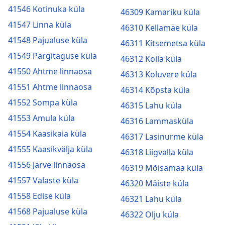
41546 Kotinuka küla
46309 Kamariku küla
41547 Linna küla
46310 Kellamäe küla
41548 Pajualuse küla
46311 Kitsemetsa küla
41549 Pargitaguse küla
46312 Koila küla
41550 Ahtme linnaosa
46313 Koluvere küla
41551 Ahtme linnaosa
46314 Kõpsta küla
41552 Sompa küla
46315 Lahu küla
41553 Amula küla
46316 Lammasküla
41554 Kaasikaia küla
46317 Lasinurme küla
41555 Kaasikvälja küla
46318 Liigvalla küla
41556 Järve linnaosa
46319 Mõisamaa küla
41557 Valaste küla
46320 Mäiste küla
41558 Edise küla
46321 Lahu küla
41568 Pajualuse küla
46322 Olju küla