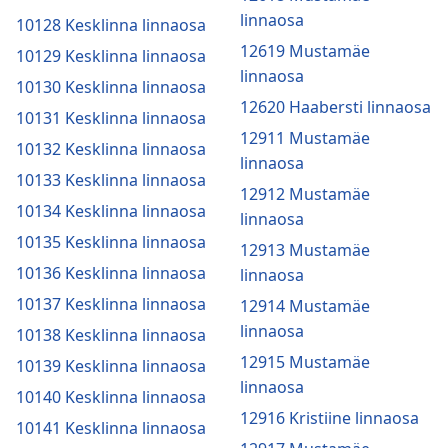
linnaosa
10128 Kesklinna linnaosa
12619 Mustamäe
10129 Kesklinna linnaosa
linnaosa
10130 Kesklinna linnaosa
12620 Haabersti linnaosa
10131 Kesklinna linnaosa
12911 Mustamäe
10132 Kesklinna linnaosa
linnaosa
10133 Kesklinna linnaosa
12912 Mustamäe
10134 Kesklinna linnaosa
linnaosa
10135 Kesklinna linnaosa
12913 Mustamäe
10136 Kesklinna linnaosa
linnaosa
10137 Kesklinna linnaosa
12914 Mustamäe
linnaosa
10138 Kesklinna linnaosa
12915 Mustamäe
10139 Kesklinna linnaosa
linnaosa
10140 Kesklinna linnaosa
12916 Kristiine linnaosa
10141 Kesklinna linnaosa