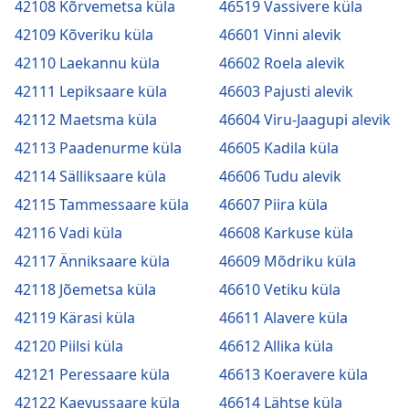
42108 Kõrvemetsa küla
46519 Vassivere küla
42109 Kõveriku küla
46601 Vinni alevik
42110 Laekannu küla
46602 Roela alevik
42111 Lepiksaare küla
46603 Pajusti alevik
42112 Maetsma küla
46604 Viru-Jaagupi alevik
42113 Paadenurme küla
46605 Kadila küla
42114 Sälliksaare küla
46606 Tudu alevik
42115 Tammessaare küla
46607 Piira küla
42116 Vadi küla
46608 Karkuse küla
42117 Änniksaare küla
46609 Mõdriku küla
42118 Jõemetsa küla
46610 Vetiku küla
42119 Kärasi küla
46611 Alavere küla
42120 Piilsi küla
46612 Allika küla
42121 Peressaare küla
46613 Koeravere küla
42122 Kaevussaare küla
46614 Lähtse küla