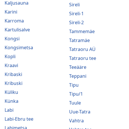
Kaljusauna
Sireli
Karini
Sireli-1
Karroma
Sireli-2
Kartulisalve
Tammemäe
Kongsi
Tatramäe
Kongsimetsa
Tatraoru AÜ
Kopli
Tatraoru tee
Kraavi
Teeääre
Kribaski
Teppani
Kribuski
Tipu
Küliku
Tipu/1
Künka
Tuule
Labi
Uue-Tatra
Labi-Ebru tee
Vahtra
Labimetsa