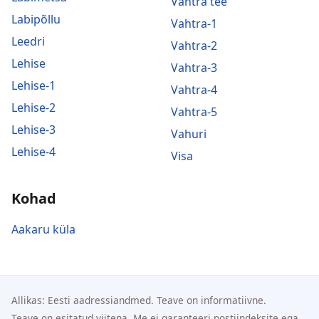
Vahtra tee
Labipõllu
Vahtra-1
Leedri
Vahtra-2
Lehise
Vahtra-3
Lehise-1
Vahtra-4
Lehise-2
Vahtra-5
Lehise-3
Vahuri
Lehise-4
Visa
Kohad
Aakaru küla
Allikas: Eesti aadressiandmed. Teave on informatiivne.
Teave on esitatud viitena. Me ei garanteeri postiindeksite ega