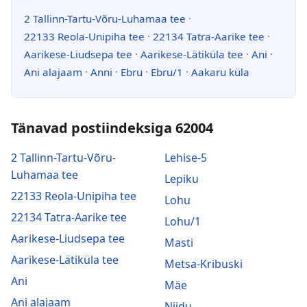
2 Tallinn-Tartu-Võru-Luhamaa tee
·
22133 Reola-Unipiha tee
·
22134 Tatra-Aarike tee
·
Aarikese-Liudsepa tee
·
Aarikese-Lätiküla tee
·
Ani
·
Ani alajaam
·
Anni
·
Ebru
·
Ebru/1
·
Aakaru küla
Tänavad postiindeksiga 62004
2 Tallinn-Tartu-Võru-
Lehise-5
Luhamaa tee
Lepiku
22133 Reola-Unipiha tee
Lohu
22134 Tatra-Aarike tee
Lohu/1
Aarikese-Liudsepa tee
Masti
Aarikese-Lätiküla tee
Metsa-Kribuski
Ani
Mäe
Ani alajaam
Niidu