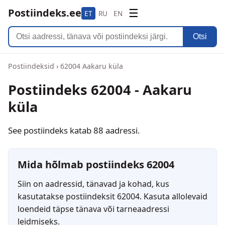
Postiindeks.ee
☰
ET
RU
EN
Otsi
Postiindeksid
›
62004 Aakaru küla
Postiindeks 62004 - Aakaru
küla
See postiindeks katab 88 aadressi.
Mida hõlmab postiindeks 62004
Siin on aadressid, tänavad ja kohad, kus
kasutatakse postiindeksit 62004. Kasuta allolevaid
loendeid täpse tänava või tarneaadressi
leidmiseks.