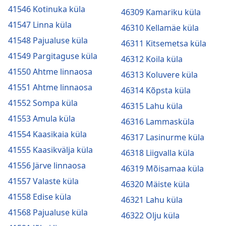
41546 Kotinuka küla
46309 Kamariku küla
41547 Linna küla
46310 Kellamäe küla
41548 Pajualuse küla
46311 Kitsemetsa küla
41549 Pargitaguse küla
46312 Koila küla
41550 Ahtme linnaosa
46313 Koluvere küla
41551 Ahtme linnaosa
46314 Kõpsta küla
41552 Sompa küla
46315 Lahu küla
41553 Amula küla
46316 Lammasküla
41554 Kaasikaia küla
46317 Lasinurme küla
41555 Kaasikvälja küla
46318 Liigvalla küla
41556 Järve linnaosa
46319 Mõisamaa küla
41557 Valaste küla
46320 Mäiste küla
41558 Edise küla
46321 Lahu küla
41568 Pajualuse küla
46322 Olju küla