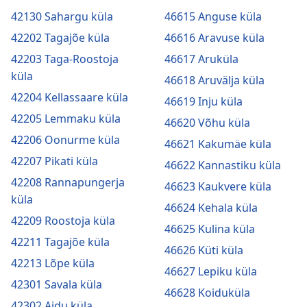
42130 Sahargu küla
46615 Anguse küla
42202 Tagajõe küla
46616 Aravuse küla
42203 Taga-Roostoja
46617 Aruküla
küla
46618 Aruvälja küla
42204 Kellassaare küla
46619 Inju küla
42205 Lemmaku küla
46620 Võhu küla
42206 Oonurme küla
46621 Kakumäe küla
42207 Pikati küla
46622 Kannastiku küla
42208 Rannapungerja
46623 Kaukvere küla
küla
46624 Kehala küla
42209 Roostoja küla
46625 Kulina küla
42211 Tagajõe küla
46626 Küti küla
42213 Lõpe küla
46627 Lepiku küla
42301 Savala küla
46628 Koiduküla
42302 Aidu küla