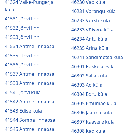
41324 Väike-Pungerja
46230 Vao küla
küla
46231 Varangu küla
41531 Jõhvi linn
46232 Vorsti küla
41532 Jõhvi linn
46233 Võivere küla
41533 Jõhvi linn
46234 Äntu küla
41534 Ahtme linnaosa
46235 Ärina küla
41535 Jõhvi linn
46241 Sandimetsa küla
41536 Jõhvi linn
46301 Rakke alevik
41537 Ahtme linnaosa
46302 Salla küla
41538 Ahtme linnaosa
46303 Ao küla
41541 Jõhvi küla
46304 Edru küla
41542 Ahtme linnaosa
46305 Emumäe küla
41543 Edise küla
46306 Jäätma küla
41544 Sompa linnaosa
46307 Kaavere küla
41545 Ahtme linnaosa
46308 Kadiküla