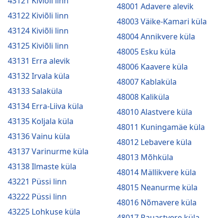
43121 Kiviõli linn
48001 Adavere alevik
43122 Kiviõli linn
48003 Väike-Kamari küla
43124 Kiviõli linn
48004 Annikvere küla
43125 Kiviõli linn
48005 Esku küla
43131 Erra alevik
48006 Kaavere küla
43132 Irvala küla
48007 Kablaküla
43133 Salaküla
48008 Kaliküla
43134 Erra-Liiva küla
48010 Alastvere küla
43135 Koljala küla
48011 Kuningamäe küla
43136 Vainu küla
48012 Lebavere küla
43137 Varinurme küla
48013 Mõhküla
43138 Ilmaste küla
48014 Mällikvere küla
43221 Püssi linn
48015 Neanurme küla
43222 Püssi linn
48016 Nõmavere küla
43225 Lohkuse küla
48017 Pauastvere küla