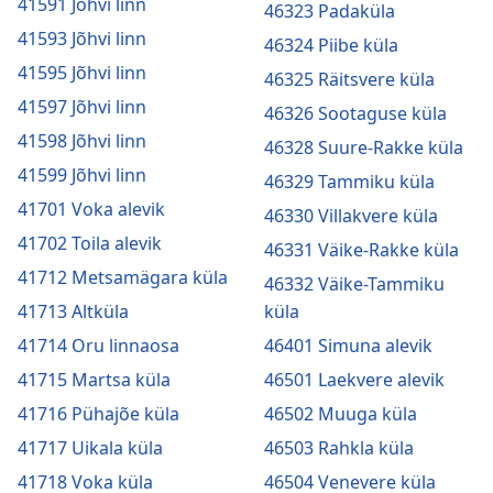
41591 Jõhvi linn
46323 Padaküla
41593 Jõhvi linn
46324 Piibe küla
41595 Jõhvi linn
46325 Räitsvere küla
41597 Jõhvi linn
46326 Sootaguse küla
41598 Jõhvi linn
46328 Suure-Rakke küla
41599 Jõhvi linn
46329 Tammiku küla
41701 Voka alevik
46330 Villakvere küla
41702 Toila alevik
46331 Väike-Rakke küla
41712 Metsamägara küla
46332 Väike-Tammiku
41713 Altküla
küla
41714 Oru linnaosa
46401 Simuna alevik
41715 Martsa küla
46501 Laekvere alevik
41716 Pühajõe küla
46502 Muuga küla
41717 Uikala küla
46503 Rahkla küla
41718 Voka küla
46504 Venevere küla