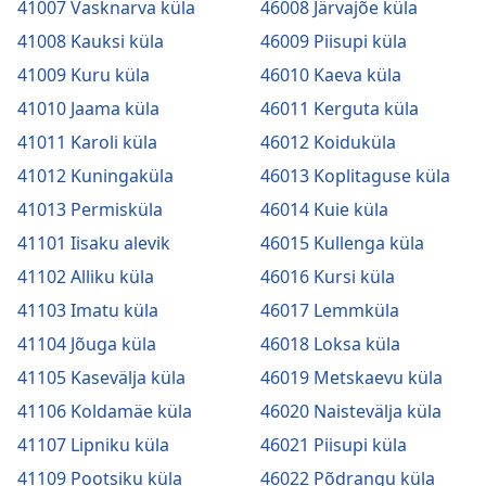
41007 Vasknarva küla
46008 Järvajõe küla
41008 Kauksi küla
46009 Piisupi küla
41009 Kuru küla
46010 Kaeva küla
41010 Jaama küla
46011 Kerguta küla
41011 Karoli küla
46012 Koiduküla
41012 Kuningaküla
46013 Koplitaguse küla
41013 Permisküla
46014 Kuie küla
41101 Iisaku alevik
46015 Kullenga küla
41102 Alliku küla
46016 Kursi küla
41103 Imatu küla
46017 Lemmküla
41104 Jõuga küla
46018 Loksa küla
41105 Kasevälja küla
46019 Metskaevu küla
41106 Koldamäe küla
46020 Naistevälja küla
41107 Lipniku küla
46021 Piisupi küla
41109 Pootsiku küla
46022 Põdrangu küla