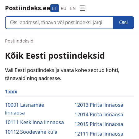
Postiindeks.ee
☰
ET
RU
EN
Otsi
Postiindeksid
Kõik Eesti postiindeksid
Vali Eesti postiindeks ja vaata kohe seotud kohti,
tänavaid ning aadresse.
1xxx
10001 Lasnamäe
12013 Pirita linnaosa
linnaosa
12014 Pirita linnaosa
10111 Kesklinna linnaosa
12015 Pirita linnaosa
10112 Soodevahe küla
12111 Pirita linnaosa