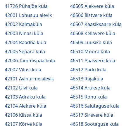
41726 Pühajõe küla
46505 Alekvere küla
42001 Lohusuu alevik
46506 Ilistvere küla
42002 Kalmaküla
46507 Kaasiksaare küla
42003 Ninasi küla
46508 Kellavere küla
42004 Raadna küla
46509 Luusika küla
42005 Separa küla
46510 Moora küla
42006 Tammispää küla
46511 Paasvere küla
42007 Vilusi küla
46512 Padu küla
42101 Avinurme alevik
46513 Rajaküla
42102 Ulvi küla
46514 Arukse küla
42103 Adraku küla
46515 Rohu küla
42104 Alekere küla
46516 Salutaguse küla
42106 Kiissa küla
46517 Sirevere küla
42107 Kõrve küla
46518 Sootaguse küla