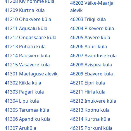
41208 Kivinõmme küla
46202 Väike-Maarja
41209 Kurtna küla
alevik
41210 Ohakvere küla
46203 Triigi küla
41211 Agusalu küla
46204 Pikevere küla
41212 Ongassaare küla
46205 Aavere küla
41213 Puhatu küla
46206 Aburi küla
41214 Rausvere küla
46207 Avanduse küla
41215 Vasavere küla
46208 Avispea küla
41301 Mäetaguse alevik
46209 Ebavere küla
41302 Kiikla küla
46210 Eipri küla
41303 Pagari küla
46211 Hirla küla
41304 Lipu küla
46212 Imukvere küla
41305 Tarumaa küla
46213 Koonu küla
41306 Apandiku küla
46214 Kurtna küla
41307 Aruküla
46215 Porkuni küla