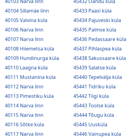
40103 Narva linn
45432 Oandu küla
40104 Sillamäe linn
45433 Paasi küla
40105 Vaivina küla
45434 Pajuveski küla
40106 Narva linn
45435 Palmse küla
40107 Narva linn
45436 Pedassaare küla
40108 Hiiemetsa küla
45437 Pihlaspea küla
40109 Hundinurga küla
45438 Sakussaare küla
40110 Laagna küla
45439 Salatse küla
40111 Mustanina küla
45440 Tepelvälja küla
40112 Narva linn
45441 Tidriku küla
40113 Pimestiku küla
45442 Tiigi küla
40114 Narva linn
45443 Toolse küla
40115 Narva linn
45444 Tõugu küla
40116 Sõtke küla
45445 Uusküla
40117 Narva linn
45446 Vainupea küla