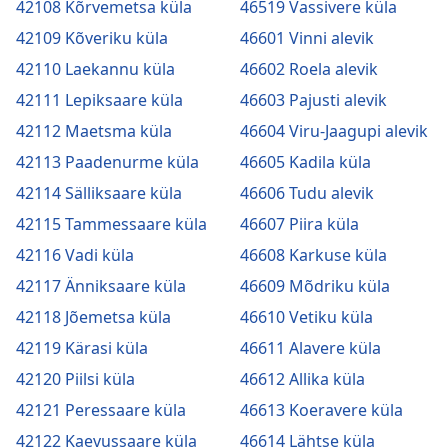
42108 Kõrvemetsa küla
46519 Vassivere küla
42109 Kõveriku küla
46601 Vinni alevik
42110 Laekannu küla
46602 Roela alevik
42111 Lepiksaare küla
46603 Pajusti alevik
42112 Maetsma küla
46604 Viru-Jaagupi alevik
42113 Paadenurme küla
46605 Kadila küla
42114 Sälliksaare küla
46606 Tudu alevik
42115 Tammessaare küla
46607 Piira küla
42116 Vadi küla
46608 Karkuse küla
42117 Änniksaare küla
46609 Mõdriku küla
42118 Jõemetsa küla
46610 Vetiku küla
42119 Kärasi küla
46611 Alavere küla
42120 Piilsi küla
46612 Allika küla
42121 Peressaare küla
46613 Koeravere küla
42122 Kaevussaare küla
46614 Lähtse küla