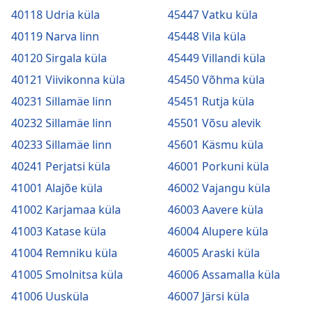
40118 Udria küla
45447 Vatku küla
40119 Narva linn
45448 Vila küla
40120 Sirgala küla
45449 Villandi küla
40121 Viivikonna küla
45450 Võhma küla
40231 Sillamäe linn
45451 Rutja küla
40232 Sillamäe linn
45501 Võsu alevik
40233 Sillamäe linn
45601 Käsmu küla
40241 Perjatsi küla
46001 Porkuni küla
41001 Alajõe küla
46002 Vajangu küla
41002 Karjamaa küla
46003 Aavere küla
41003 Katase küla
46004 Alupere küla
41004 Remniku küla
46005 Araski küla
41005 Smolnitsa küla
46006 Assamalla küla
41006 Uusküla
46007 Järsi küla