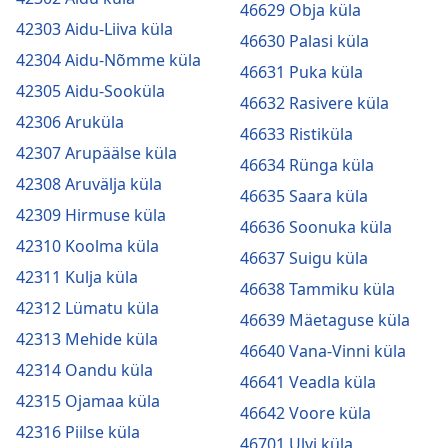
46629 Obja küla
42303 Aidu-Liiva küla
46630 Palasi küla
42304 Aidu-Nõmme küla
46631 Puka küla
42305 Aidu-Sooküla
46632 Rasivere küla
42306 Aruküla
46633 Ristiküla
42307 Arupäälse küla
46634 Rünga küla
42308 Aruvälja küla
46635 Saara küla
42309 Hirmuse küla
46636 Soonuka küla
42310 Koolma küla
46637 Suigu küla
42311 Kulja küla
46638 Tammiku küla
42312 Lümatu küla
46639 Mäetaguse küla
42313 Mehide küla
46640 Vana-Vinni küla
42314 Oandu küla
46641 Veadla küla
42315 Ojamaa küla
46642 Voore küla
42316 Piilse küla
46701 Ulvi küla