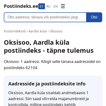
Postiindeks.ee
☰
ET
RU
EN
Otsi
Postiindeksid
›
Aardla küla
›
Oksisoo
Oksisoo, Aardla küla
postiindeks - täpne tulemus
Oksisoo: 1 aadressi. Kõigil selle tänava aadressidel on
postiindeks 62104.
Aadresside ja postiindeksite info
Oksisoo, Aardla küla sisaldab andmebaasis 1
aadressi. Siin saad võrrelda majanumbreid ja
kontrollida, milline postiindeks kehtib