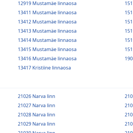
12919 Mustamäe linnaosa
151
13411 Mustamäe linnaosa
151
13412 Mustamäe linnaosa
151
13413 Mustamäe linnaosa
151
13414 Mustamäe linnaosa
151
13415 Mustamäe linnaosa
151
13416 Mustamäe linnaosa
190
13417 Kristiine linnaosa
21026 Narva linn
210
21027 Narva linn
210
21028 Narva linn
210
21029 Narva linn
210
21030 Narva linn
210