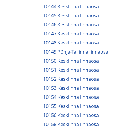
10144 Kesklinna linnaosa
10145 Kesklinna linnaosa
10146 Kesklinna linnaosa
10147 Kesklinna linnaosa
10148 Kesklinna linnaosa
10149 Põhja-Tallinna linnaosa
10150 Kesklinna linnaosa
10151 Kesklinna linnaosa
10152 Kesklinna linnaosa
10153 Kesklinna linnaosa
10154 Kesklinna linnaosa
10155 Kesklinna linnaosa
10156 Kesklinna linnaosa
10158 Kesklinna linnaosa