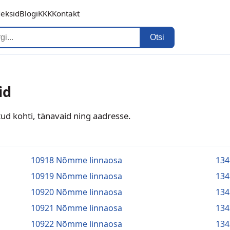
deksid
Blogi
KKK
Kontakt
Otsi
id
tud kohti, tänavaid ning aadresse.
10918 Nõmme linnaosa
134
10919 Nõmme linnaosa
134
10920 Nõmme linnaosa
134
10921 Nõmme linnaosa
134
10922 Nõmme linnaosa
134