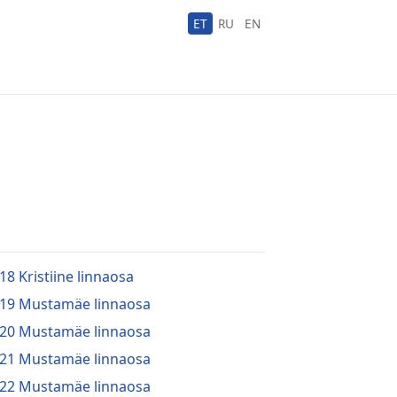
ET
RU
EN
18 Kristiine linnaosa
19 Mustamäe linnaosa
20 Mustamäe linnaosa
21 Mustamäe linnaosa
22 Mustamäe linnaosa