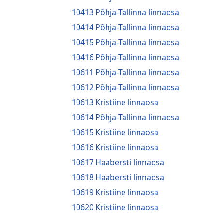
10413 Põhja-Tallinna linnaosa
10414 Põhja-Tallinna linnaosa
10415 Põhja-Tallinna linnaosa
10416 Põhja-Tallinna linnaosa
10611 Põhja-Tallinna linnaosa
10612 Põhja-Tallinna linnaosa
10613 Kristiine linnaosa
10614 Põhja-Tallinna linnaosa
10615 Kristiine linnaosa
10616 Kristiine linnaosa
10617 Haabersti linnaosa
10618 Haabersti linnaosa
10619 Kristiine linnaosa
10620 Kristiine linnaosa