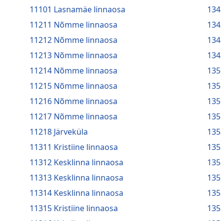
11101 Lasnamäe linnaosa
134
11211 Nõmme linnaosa
134
11212 Nõmme linnaosa
134
11213 Nõmme linnaosa
134
11214 Nõmme linnaosa
135
11215 Nõmme linnaosa
135
11216 Nõmme linnaosa
135
11217 Nõmme linnaosa
135
11218 Järveküla
135
11311 Kristiine linnaosa
135
11312 Kesklinna linnaosa
135
11313 Kesklinna linnaosa
135
11314 Kesklinna linnaosa
135
11315 Kristiine linnaosa
135