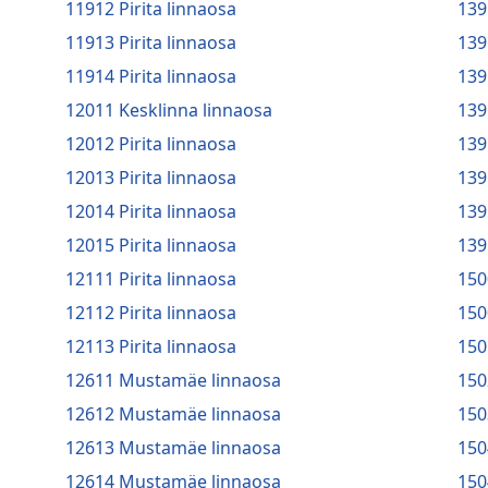
11912 Pirita linnaosa
139
11913 Pirita linnaosa
139
11914 Pirita linnaosa
139
12011 Kesklinna linnaosa
139
12012 Pirita linnaosa
139
12013 Pirita linnaosa
139
12014 Pirita linnaosa
139
12015 Pirita linnaosa
139
12111 Pirita linnaosa
150
12112 Pirita linnaosa
150
12113 Pirita linnaosa
150
12611 Mustamäe linnaosa
150
12612 Mustamäe linnaosa
150
12613 Mustamäe linnaosa
150
12614 Mustamäe linnaosa
150