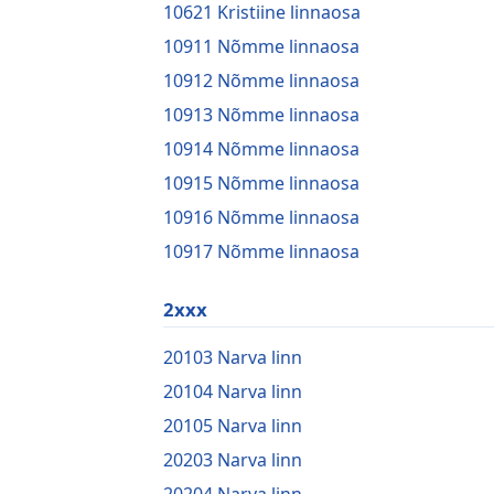
10621 Kristiine linnaosa
10911 Nõmme linnaosa
10912 Nõmme linnaosa
10913 Nõmme linnaosa
10914 Nõmme linnaosa
10915 Nõmme linnaosa
10916 Nõmme linnaosa
10917 Nõmme linnaosa
2xxx
20103 Narva linn
20104 Narva linn
20105 Narva linn
20203 Narva linn
20204 Narva linn