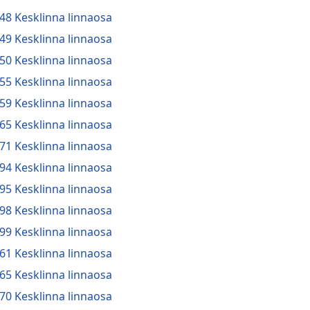
48 Kesklinna linnaosa
49 Kesklinna linnaosa
50 Kesklinna linnaosa
55 Kesklinna linnaosa
59 Kesklinna linnaosa
65 Kesklinna linnaosa
71 Kesklinna linnaosa
94 Kesklinna linnaosa
95 Kesklinna linnaosa
98 Kesklinna linnaosa
99 Kesklinna linnaosa
61 Kesklinna linnaosa
65 Kesklinna linnaosa
70 Kesklinna linnaosa