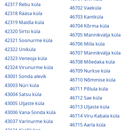
42317 Rebu küla
46702 Vaeküla
42318 Rääsa küla
46703 Kantküla
42319 Maidla küla
46704 Kõrma küla
42320 Sirtsi küla
46705 Männikvälja küla
42321 Soonurme küla
46706 Miila küla
42322 Uniküla
46707 Männikvälja küla
42323 Veneoja küla
46708 Mõedaka küla
42324 Virunurme küla
46709 Nurkse küla
43001 Sonda alevik
46710 Nõmmise küla
43003 Nüri küla
46711 Põlula küla
43004 Satsu küla
46712 Sae küla
43005 Uljaste küla
46713 Uljaste küla
43006 Vana-Sonda küla
46714 Viru-Kabala küla
43037 Varinurme küla
46715 Aarla küla