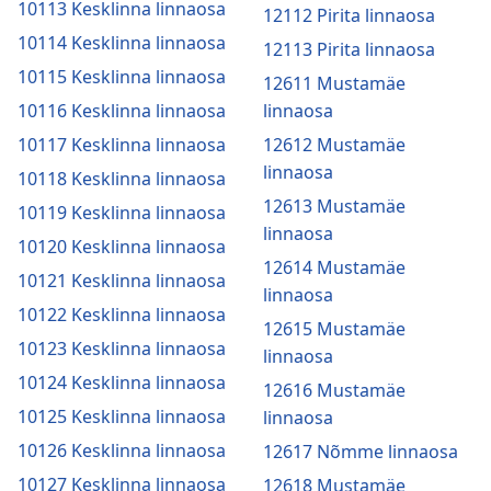
10113 Kesklinna linnaosa
12112 Pirita linnaosa
10114 Kesklinna linnaosa
12113 Pirita linnaosa
10115 Kesklinna linnaosa
12611 Mustamäe
10116 Kesklinna linnaosa
linnaosa
10117 Kesklinna linnaosa
12612 Mustamäe
linnaosa
10118 Kesklinna linnaosa
12613 Mustamäe
10119 Kesklinna linnaosa
linnaosa
10120 Kesklinna linnaosa
12614 Mustamäe
10121 Kesklinna linnaosa
linnaosa
10122 Kesklinna linnaosa
12615 Mustamäe
10123 Kesklinna linnaosa
linnaosa
10124 Kesklinna linnaosa
12616 Mustamäe
10125 Kesklinna linnaosa
linnaosa
10126 Kesklinna linnaosa
12617 Nõmme linnaosa
10127 Kesklinna linnaosa
12618 Mustamäe