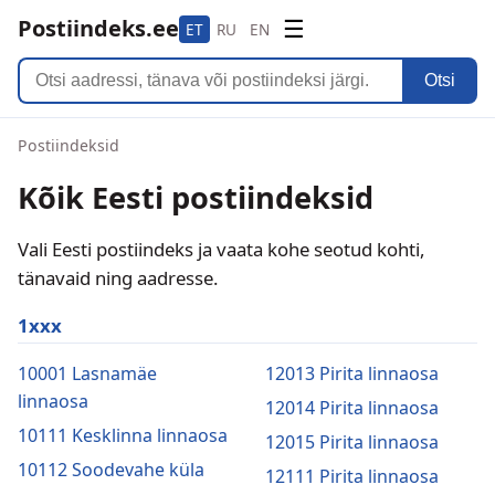
Postiindeks.ee
☰
ET
RU
EN
Otsi
Postiindeksid
Kõik Eesti postiindeksid
Vali Eesti postiindeks ja vaata kohe seotud kohti,
tänavaid ning aadresse.
1xxx
10001 Lasnamäe
12013 Pirita linnaosa
linnaosa
12014 Pirita linnaosa
10111 Kesklinna linnaosa
12015 Pirita linnaosa
10112 Soodevahe küla
12111 Pirita linnaosa