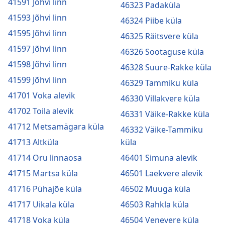
41591 Jõhvi linn
46323 Padaküla
41593 Jõhvi linn
46324 Piibe küla
41595 Jõhvi linn
46325 Räitsvere küla
41597 Jõhvi linn
46326 Sootaguse küla
41598 Jõhvi linn
46328 Suure-Rakke küla
41599 Jõhvi linn
46329 Tammiku küla
41701 Voka alevik
46330 Villakvere küla
41702 Toila alevik
46331 Väike-Rakke küla
41712 Metsamägara küla
46332 Väike-Tammiku
41713 Altküla
küla
41714 Oru linnaosa
46401 Simuna alevik
41715 Martsa küla
46501 Laekvere alevik
41716 Pühajõe küla
46502 Muuga küla
41717 Uikala küla
46503 Rahkla küla
41718 Voka küla
46504 Venevere küla