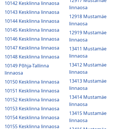
12917 Mustamäe
10142 Kesklinna linnaosa
linnaosa
10143 Kesklinna linnaosa
12918 Mustamäe
10144 Kesklinna linnaosa
linnaosa
10145 Kesklinna linnaosa
12919 Mustamäe
10146 Kesklinna linnaosa
linnaosa
10147 Kesklinna linnaosa
13411 Mustamäe
linnaosa
10148 Kesklinna linnaosa
13412 Mustamäe
10149 Põhja-Tallinna
linnaosa
linnaosa
13413 Mustamäe
10150 Kesklinna linnaosa
linnaosa
10151 Kesklinna linnaosa
13414 Mustamäe
10152 Kesklinna linnaosa
linnaosa
10153 Kesklinna linnaosa
13415 Mustamäe
10154 Kesklinna linnaosa
linnaosa
10155 Kesklinna linnaosa