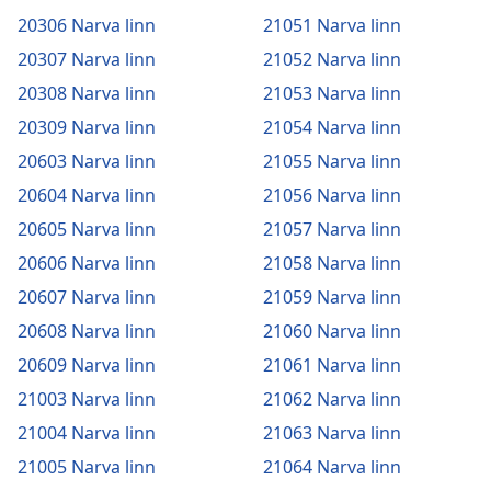
20306 Narva linn
21051 Narva linn
20307 Narva linn
21052 Narva linn
20308 Narva linn
21053 Narva linn
20309 Narva linn
21054 Narva linn
20603 Narva linn
21055 Narva linn
20604 Narva linn
21056 Narva linn
20605 Narva linn
21057 Narva linn
20606 Narva linn
21058 Narva linn
20607 Narva linn
21059 Narva linn
20608 Narva linn
21060 Narva linn
20609 Narva linn
21061 Narva linn
21003 Narva linn
21062 Narva linn
21004 Narva linn
21063 Narva linn
21005 Narva linn
21064 Narva linn