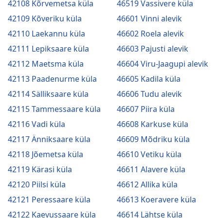
42108 Kõrvemetsa küla
46519 Vassivere küla
42109 Kõveriku küla
46601 Vinni alevik
42110 Laekannu küla
46602 Roela alevik
42111 Lepiksaare küla
46603 Pajusti alevik
42112 Maetsma küla
46604 Viru-Jaagupi alevik
42113 Paadenurme küla
46605 Kadila küla
42114 Sälliksaare küla
46606 Tudu alevik
42115 Tammessaare küla
46607 Piira küla
42116 Vadi küla
46608 Karkuse küla
42117 Änniksaare küla
46609 Mõdriku küla
42118 Jõemetsa küla
46610 Vetiku küla
42119 Kärasi küla
46611 Alavere küla
42120 Piilsi küla
46612 Allika küla
42121 Peressaare küla
46613 Koeravere küla
42122 Kaevussaare küla
46614 Lähtse küla