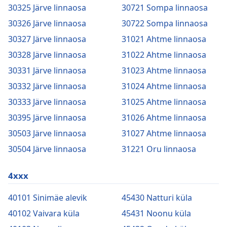
30325 Järve linnaosa
30721 Sompa linnaosa
30326 Järve linnaosa
30722 Sompa linnaosa
30327 Järve linnaosa
31021 Ahtme linnaosa
30328 Järve linnaosa
31022 Ahtme linnaosa
30331 Järve linnaosa
31023 Ahtme linnaosa
30332 Järve linnaosa
31024 Ahtme linnaosa
30333 Järve linnaosa
31025 Ahtme linnaosa
30395 Järve linnaosa
31026 Ahtme linnaosa
30503 Järve linnaosa
31027 Ahtme linnaosa
30504 Järve linnaosa
31221 Oru linnaosa
4xxx
40101 Sinimäe alevik
45430 Natturi küla
40102 Vaivara küla
45431 Noonu küla