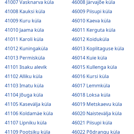
41007 Vasknarva küla
46008 Järvajõe küla
41008 Kauksi küla
46009 Piisupi küla
41009 Kuru küla
46010 Kaeva küla
41010 Jaama küla
46011 Kerguta küla
41011 Karoli küla
46012 Koiduküla
41012 Kuningaküla
46013 Koplitaguse küla
41013 Permisküla
46014 Kuie küla
41101 Iisaku alevik
46015 Kullenga küla
41102 Alliku küla
46016 Kursi küla
41103 Imatu küla
46017 Lemmküla
41104 Jõuga küla
46018 Loksa küla
41105 Kasevälja küla
46019 Metskaevu küla
41106 Koldamäe küla
46020 Naistevälja küla
41107 Lipniku küla
46021 Piisupi küla
41109 Pootsiku küla
46022 Põdrangu küla