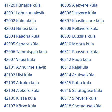
41726 Pühajõe küla
46505 Alekvere küla
42001 Lohusuu alevik
46506 Ilistvere küla
42002 Kalmaküla
46507 Kaasiksaare küla
42003 Ninasi küla
46508 Kellavere küla
42004 Raadna küla
46509 Luusika küla
42005 Separa küla
46510 Moora küla
42006 Tammispää küla
46511 Paasvere küla
42007 Vilusi küla
46512 Padu küla
42101 Avinurme alevik
46513 Rajaküla
42102 Ulvi küla
46514 Arukse küla
42103 Adraku küla
46515 Rohu küla
42104 Alekere küla
46516 Salutaguse küla
42106 Kiissa küla
46517 Sirevere küla
42107 Kõrve küla
46518 Sootaguse küla