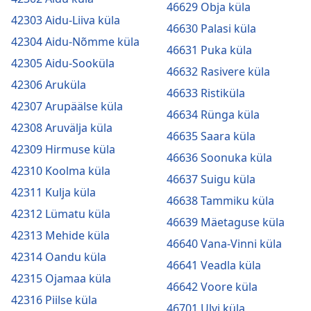
46629 Obja küla
42303 Aidu-Liiva küla
46630 Palasi küla
42304 Aidu-Nõmme küla
46631 Puka küla
42305 Aidu-Sooküla
46632 Rasivere küla
42306 Aruküla
46633 Ristiküla
42307 Arupäälse küla
46634 Rünga küla
42308 Aruvälja küla
46635 Saara küla
42309 Hirmuse küla
46636 Soonuka küla
42310 Koolma küla
46637 Suigu küla
42311 Kulja küla
46638 Tammiku küla
42312 Lümatu küla
46639 Mäetaguse küla
42313 Mehide küla
46640 Vana-Vinni küla
42314 Oandu küla
46641 Veadla küla
42315 Ojamaa küla
46642 Voore küla
42316 Piilse küla
46701 Ulvi küla