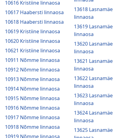
10616 Kristiine linnaosa
13618 Lasnamäe
10617 Haabersti linnaosa
linnaosa
10618 Haabersti linnaosa
13619 Lasnamäe
10619 Kristiine linnaosa
linnaosa
10620 Kristiine linnaosa
13620 Lasnamäe
10621 Kristiine linnaosa
linnaosa
10911 Nõmme linnaosa
13621 Lasnamäe
linnaosa
10912 Nõmme linnaosa
13622 Lasnamäe
10913 Nõmme linnaosa
linnaosa
10914 Nõmme linnaosa
13623 Lasnamäe
10915 Nõmme linnaosa
linnaosa
10916 Nõmme linnaosa
13624 Lasnamäe
10917 Nõmme linnaosa
linnaosa
10918 Nõmme linnaosa
13625 Lasnamäe
10919 Nõmme linnaosa
linnaosa