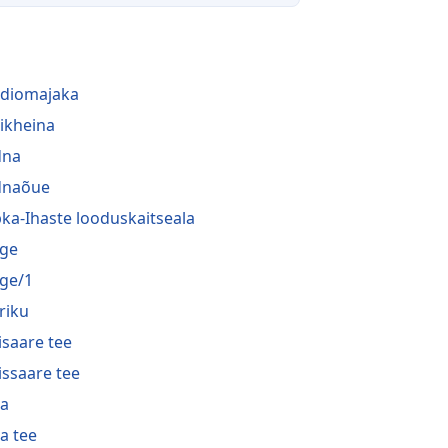
diomajaka
tikheina
dna
dnaõue
ka-Ihaste looduskaitseala
ge
ge/1
riku
isaare tee
issaare tee
a
a tee