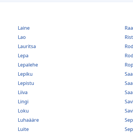
Laine
Raa
Lao
Ris
Lauritsa
Ro
Lepa
Ro
Lepalehe
Rop
Lepiku
Saa
Lepistu
Saa
Liiva
Saa
Lingi
Sav
Loku
Sav
Luhaääre
Sep
Luite
Sep