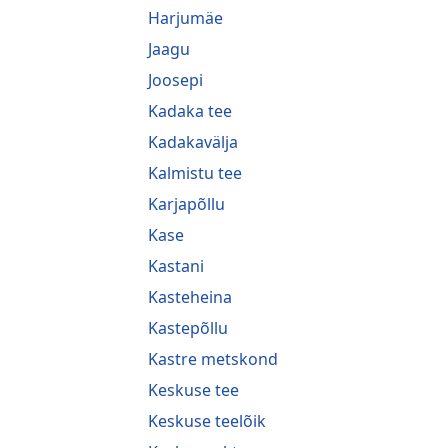
Harjumäe
Jaagu
Joosepi
Kadaka tee
Kadakavälja
Kalmistu tee
Karjapõllu
Kase
Kastani
Kasteheina
Kastepõllu
Kastre metskond
Keskuse tee
Keskuse teelõik