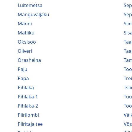
Luitemetsa
Sep
Mänguväljaku
Sep
Männi
Sii
Mätliku
Sis
Oksisoo
Taa
Oliveri
Taa
Orasheina
Ta
Paju
To
Papa
Trei
Pihlaka
Tsi
Pihlaka-1
Tuu
Pihlaka-2
Töö
Piirilombi
Väi
Piiritaja tee
Võs