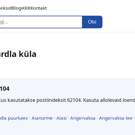
deksid
Blogi
KKK
Kontakt
Otsi
rdla küla
104
kus kasutatakse postiindeksit 62104. Kasuta allolevaid loen
dla puurkaev
·
Aianurme
·
Alasi
·
Angervaksa
·
Angervaksa tee