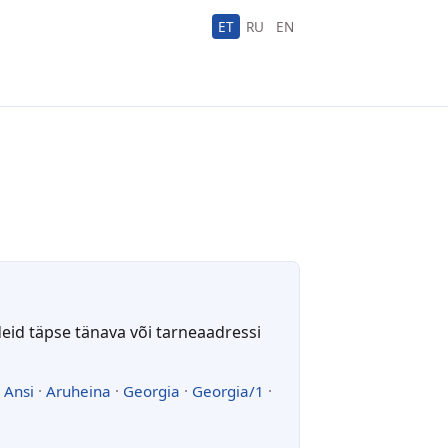
ET
RU
EN
deid täpse tänava või tarneaadressi
·
Ansi
·
Aruheina
·
Georgia
·
Georgia/1
·