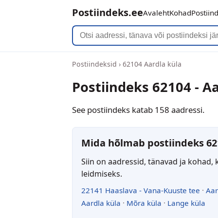
Postiindeks.ee
Avaleht
Kohad
Postiin
Postiindeksid
›
62104 Aardla küla
Postiindeks 62104 - Aa
See postiindeks katab 158 aadressi.
Mida hõlmab postiindeks 62
Siin on aadressid, tänavad ja kohad, 
leidmiseks.
22141 Haaslava - Vana-Kuuste tee
·
Aar
Aardla küla
·
Mõra küla
·
Lange küla