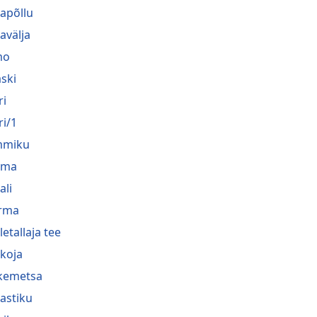
apõllu
avälja
mo
aski
ri
ri/1
mmiku
oma
ali
irma
letallaja tee
koja
kemetsa
astiku