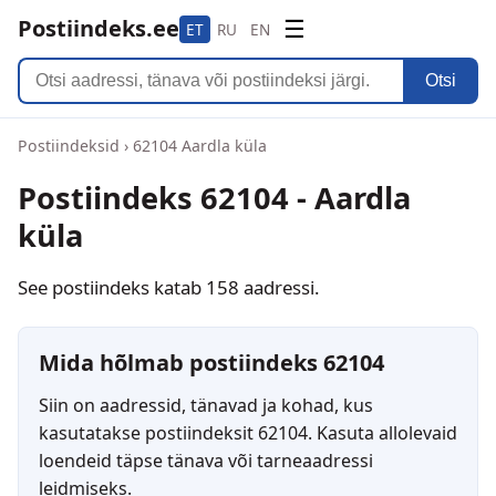
Postiindeks.ee
☰
ET
RU
EN
Otsi
Postiindeksid
›
62104 Aardla küla
Postiindeks 62104 - Aardla
küla
See postiindeks katab 158 aadressi.
Mida hõlmab postiindeks 62104
Siin on aadressid, tänavad ja kohad, kus
kasutatakse postiindeksit 62104. Kasuta allolevaid
loendeid täpse tänava või tarneaadressi
leidmiseks.