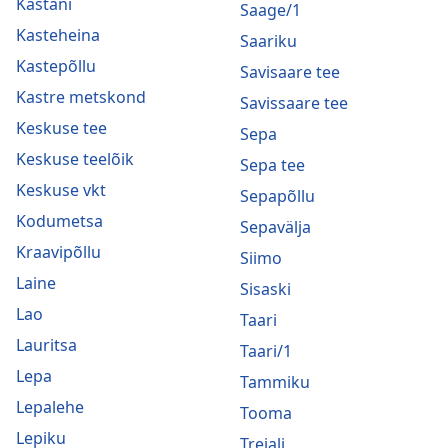
Kastani
Saage/1
Kasteheina
Saariku
Kastepõllu
Savisaare tee
Kastre metskond
Savissaare tee
Keskuse tee
Sepa
Keskuse teelõik
Sepa tee
Keskuse vkt
Sepapõllu
Kodumetsa
Sepavälja
Kraavipõllu
Siimo
Laine
Sisaski
Lao
Taari
Lauritsa
Taari/1
Lepa
Tammiku
Lepalehe
Tooma
Lepiku
Treiali