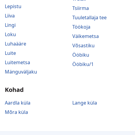
Lepistu
Tsiirma
Liiva
Tuuletallaja tee
Lingi
Töökoja
Loku
Väikemetsa
Luhaääre
Võsastiku
Luite
Ööbiku
Luitemetsa
Ööbiku/1
Mänguväljaku
Kohad
Aardla küla
Lange küla
Mõra küla