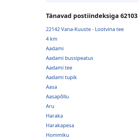
Tänavad postiindeksiga 62103
22142 Vana-Kuuste - Lootvina tee
4 km
Aadami
Aadami bussipeatus
Aadami tee
Aadami tupik
Aasa
Aasapõllu
Aru
Haraka
Harakapesa
Hommiku