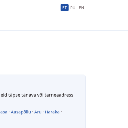
ET
RU
EN
deid täpse tänava või tarneaadressi
asa
·
Aasapõllu
·
Aru
·
Haraka
·