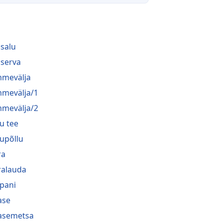
salu
serva
mevälja
mevälja/1
mevälja/2
u tee
upõllu
ra
ralauda
pani
ase
asemetsa