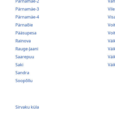
Pärnamäe-2
Van
Pärnamäe-3
Vile
Pärnamäe-4
Vis
Pärnaõie
Voi
Pääsupesa
Voi
Rainova
Väi
Rauge-Jaani
Väi
Saarepuu
Väi
Saki
Väi
Sandra
Soopõllu
Sirvaku küla