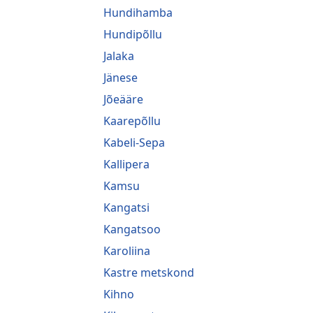
Hundihamba
Hundipõllu
Jalaka
Jänese
Jõeääre
Kaarepõllu
Kabeli-Sepa
Kallipera
Kamsu
Kangatsi
Kangatsoo
Karoliina
Kastre metskond
Kihno