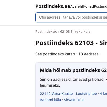
Postiindeks.ee
Avaleht
Kohad
Postiin
Postiindeksid
›
62103 Sirvaku küla
Postiindeks 62103 - Si
See postiindeks katab 119 aadressi.
Mida hõlmab postiindeks 62
Siin on aadressid, tänavad ja kohad, 
leidmiseks.
22142 Vana-Kuuste - Lootvina tee
·
4 k
Aadami küla
·
Sirvaku küla