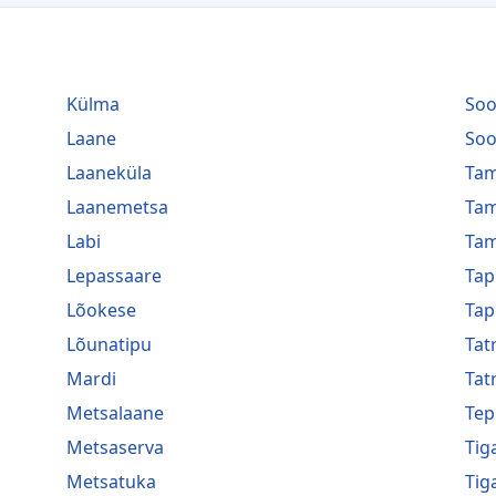
Külma
Soo
Laane
Soo
Laaneküla
Tam
Laanemetsa
Tam
Labi
Tam
Lepassaare
Tap
Lõokese
Tap
Lõunatipu
Tat
Mardi
Tat
Metsalaane
Tep
Metsaserva
Tig
Metsatuka
Tig