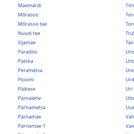
Mäemärdi
Tim
Mõrasoo
Tor
Mõrasoo tee
Tor
Nuudi tee
Trul
Ojamäe
Tän
Paradiisi
Und
Patska
Und
Perametsa
Und
Ploomi
Urd
Päikese
Uri
Pärnalehe
Utt
Pärnametsa
Uue
Pärnamäe
Va
Pärnamäe-1
Vai