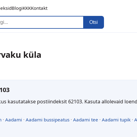
deksid
Blogi
KKK
Kontakt
Otsi
rvaku küla
103
kus kasutatakse postiindeksit 62103. Kasuta allolevaid loen
m
·
Aadami
·
Aadami bussipeatus
·
Aadami tee
·
Aadami tupik
·
A