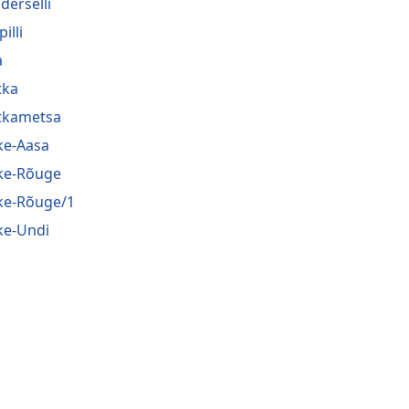
derselli
pilli
a
tka
tkametsa
ke-Aasa
ke-Rõuge
ke-Rõuge/1
ke-Undi