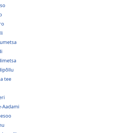
so
o
ro
li
umetsa
i
imetsa
ipõllu
a tee
eri
-Aadami
hesoo
nu