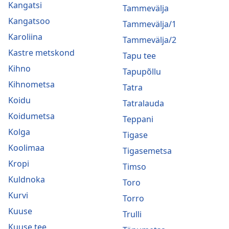
Kangatsi
Tammevälja
Kangatsoo
Tammevälja/1
Karoliina
Tammevälja/2
Kastre metskond
Tapu tee
Kihno
Tapupõllu
Kihnometsa
Tatra
Koidu
Tatralauda
Koidumetsa
Teppani
Kolga
Tigase
Koolimaa
Tigasemetsa
Kropi
Timso
Kuldnoka
Toro
Kurvi
Torro
Kuuse
Trulli
Kuuse tee