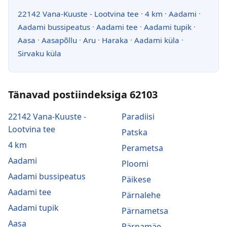
22142 Vana-Kuuste - Lootvina tee
·
4 km
·
Aadami
·
Aadami bussipeatus
·
Aadami tee
·
Aadami tupik
·
Aasa
·
Aasapõllu
·
Aru
·
Haraka
·
Aadami küla
·
Sirvaku küla
Tänavad postiindeksiga 62103
22142 Vana-Kuuste -
Paradiisi
Lootvina tee
Patska
4 km
Perametsa
Aadami
Ploomi
Aadami bussipeatus
Päikese
Aadami tee
Pärnalehe
Aadami tupik
Pärnametsa
Aasa
Pärnamäe