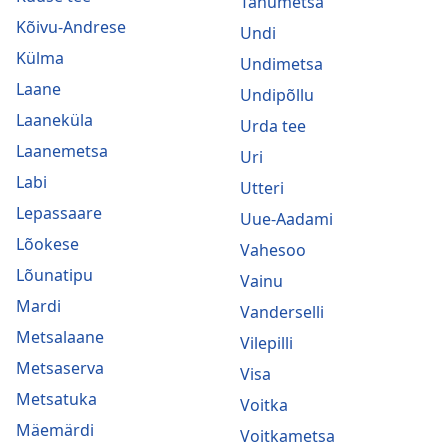
Tänumetsa
Kõivu-Andrese
Undi
Külma
Undimetsa
Laane
Undipõllu
Laaneküla
Urda tee
Laanemetsa
Uri
Labi
Utteri
Lepassaare
Uue-Aadami
Lõokese
Vahesoo
Lõunatipu
Vainu
Mardi
Vanderselli
Metsalaane
Vilepilli
Metsaserva
Visa
Metsatuka
Voitka
Mäemärdi
Voitkametsa