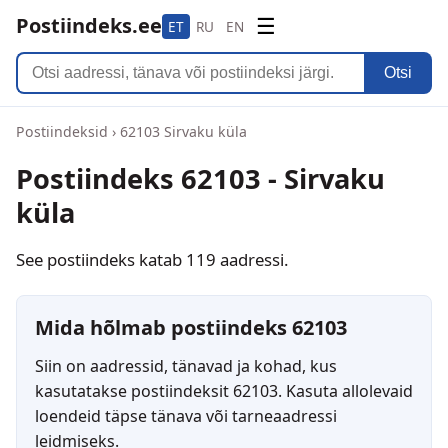
Postiindeks.ee
☰
ET
RU
EN
Otsi
Postiindeksid
›
62103 Sirvaku küla
Postiindeks 62103 - Sirvaku
küla
See postiindeks katab 119 aadressi.
Mida hõlmab postiindeks 62103
Siin on aadressid, tänavad ja kohad, kus
kasutatakse postiindeksit 62103. Kasuta allolevaid
loendeid täpse tänava või tarneaadressi
leidmiseks.