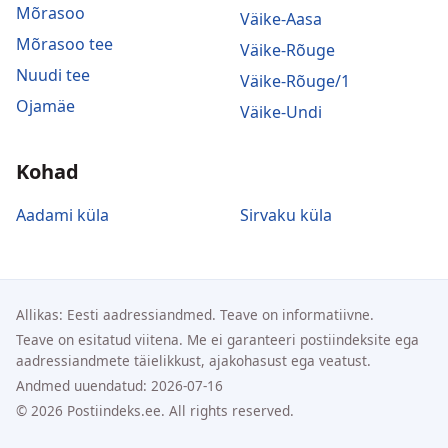
Mõrasoo
Väike-Aasa
Mõrasoo tee
Väike-Rõuge
Nuudi tee
Väike-Rõuge/1
Ojamäe
Väike-Undi
Kohad
Aadami küla
Sirvaku küla
Allikas: Eesti aadressiandmed. Teave on informatiivne.
Teave on esitatud viitena. Me ei garanteeri postiindeksite ega
aadressiandmete täielikkust, ajakohasust ega veatust.
Andmed uuendatud: 2026-07-16
© 2026 Postiindeks.ee. All rights reserved.