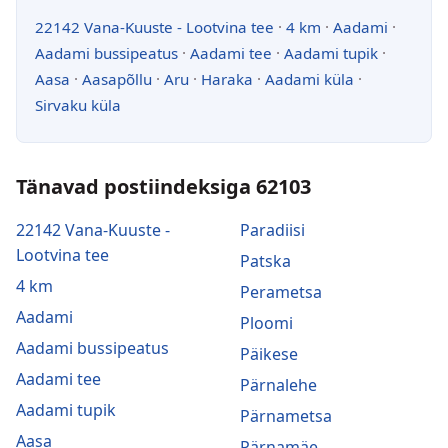
22142 Vana-Kuuste - Lootvina tee
·
4 km
·
Aadami
·
Aadami bussipeatus
·
Aadami tee
·
Aadami tupik
·
Aasa
·
Aasapõllu
·
Aru
·
Haraka
·
Aadami küla
·
Sirvaku küla
Tänavad postiindeksiga 62103
22142 Vana-Kuuste -
Paradiisi
Lootvina tee
Patska
4 km
Perametsa
Aadami
Ploomi
Aadami bussipeatus
Päikese
Aadami tee
Pärnalehe
Aadami tupik
Pärnametsa
Aasa
Pärnamäe