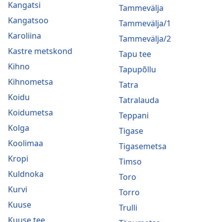
Kangatsi
Tammevälja
Kangatsoo
Tammevälja/1
Karoliina
Tammevälja/2
Kastre metskond
Tapu tee
Kihno
Tapupõllu
Kihnometsa
Tatra
Koidu
Tatralauda
Koidumetsa
Teppani
Kolga
Tigase
Koolimaa
Tigasemetsa
Kropi
Timso
Kuldnoka
Toro
Kurvi
Torro
Kuuse
Trulli
Kuuse tee