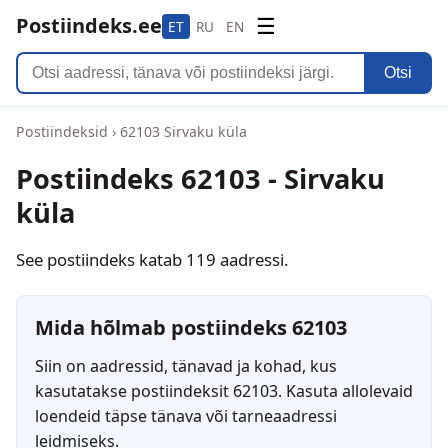
Postiindeks.ee
☰
ET
RU
EN
Otsi
Postiindeksid
›
62103 Sirvaku küla
Postiindeks 62103 - Sirvaku
küla
See postiindeks katab 119 aadressi.
Mida hõlmab postiindeks 62103
Siin on aadressid, tänavad ja kohad, kus
kasutatakse postiindeksit 62103. Kasuta allolevaid
loendeid täpse tänava või tarneaadressi
leidmiseks.