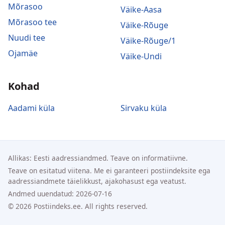
Mõrasoo
Väike-Aasa
Mõrasoo tee
Väike-Rõuge
Nuudi tee
Väike-Rõuge/1
Ojamäe
Väike-Undi
Kohad
Aadami küla
Sirvaku küla
Allikas: Eesti aadressiandmed. Teave on informatiivne.
Teave on esitatud viitena. Me ei garanteeri postiindeksite ega
aadressiandmete täielikkust, ajakohasust ega veatust.
Andmed uuendatud: 2026-07-16
© 2026 Postiindeks.ee. All rights reserved.