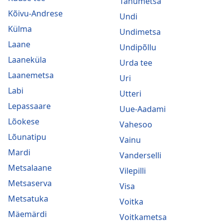
Tänumetsa
Kõivu-Andrese
Undi
Külma
Undimetsa
Laane
Undipõllu
Laaneküla
Urda tee
Laanemetsa
Uri
Labi
Utteri
Lepassaare
Uue-Aadami
Lõokese
Vahesoo
Lõunatipu
Vainu
Mardi
Vanderselli
Metsalaane
Vilepilli
Metsaserva
Visa
Metsatuka
Voitka
Mäemärdi
Voitkametsa