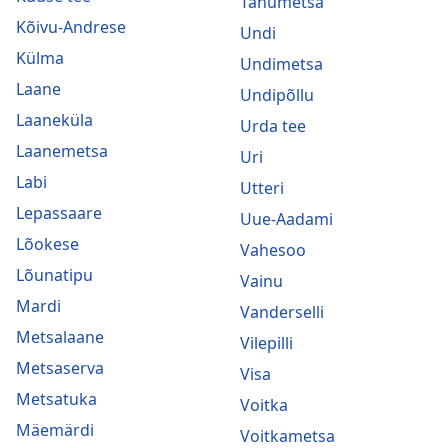
Tänumetsa
Kõivu-Andrese
Undi
Külma
Undimetsa
Laane
Undipõllu
Laaneküla
Urda tee
Laanemetsa
Uri
Labi
Utteri
Lepassaare
Uue-Aadami
Lõokese
Vahesoo
Lõunatipu
Vainu
Mardi
Vanderselli
Metsalaane
Vilepilli
Metsaserva
Visa
Metsatuka
Voitka
Mäemärdi
Voitkametsa