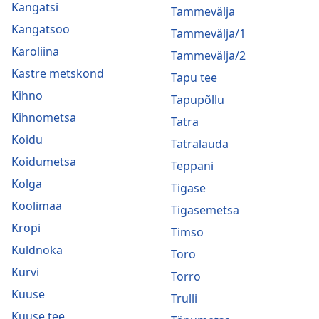
Kangatsi
Tammevälja
Kangatsoo
Tammevälja/1
Karoliina
Tammevälja/2
Kastre metskond
Tapu tee
Kihno
Tapupõllu
Kihnometsa
Tatra
Koidu
Tatralauda
Koidumetsa
Teppani
Kolga
Tigase
Koolimaa
Tigasemetsa
Kropi
Timso
Kuldnoka
Toro
Kurvi
Torro
Kuuse
Trulli
Kuuse tee