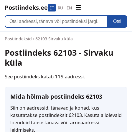
Postiindeks.ee
☰
ET
RU
EN
Otsi
Postiindeksid
›
62103 Sirvaku küla
Postiindeks 62103 - Sirvaku
küla
See postiindeks katab 119 aadressi.
Mida hõlmab postiindeks 62103
Siin on aadressid, tänavad ja kohad, kus
kasutatakse postiindeksit 62103. Kasuta allolevaid
loendeid täpse tänava või tarneaadressi
leidmiseks.