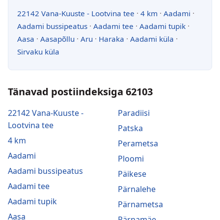
22142 Vana-Kuuste - Lootvina tee
·
4 km
·
Aadami
·
Aadami bussipeatus
·
Aadami tee
·
Aadami tupik
·
Aasa
·
Aasapõllu
·
Aru
·
Haraka
·
Aadami küla
·
Sirvaku küla
Tänavad postiindeksiga 62103
22142 Vana-Kuuste -
Paradiisi
Lootvina tee
Patska
4 km
Perametsa
Aadami
Ploomi
Aadami bussipeatus
Päikese
Aadami tee
Pärnalehe
Aadami tupik
Pärnametsa
Aasa
Pärnamäe