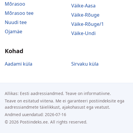
Mõrasoo
Väike-Aasa
Mõrasoo tee
Väike-Rõuge
Nuudi tee
Väike-Rõuge/1
Ojamäe
Väike-Undi
Kohad
Aadami küla
Sirvaku küla
Allikas: Eesti aadressiandmed. Teave on informatiivne.
Teave on esitatud viitena. Me ei garanteeri postiindeksite ega
aadressiandmete täielikkust, ajakohasust ega veatust.
Andmed uuendatud: 2026-07-16
© 2026 Postiindeks.ee. All rights reserved.