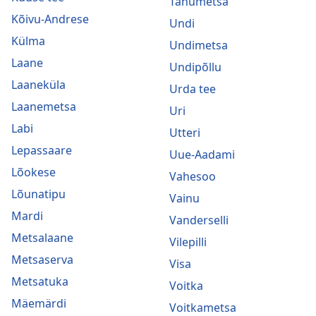
Tänumetsa
Kõivu-Andrese
Undi
Külma
Undimetsa
Laane
Undipõllu
Laaneküla
Urda tee
Laanemetsa
Uri
Labi
Utteri
Lepassaare
Uue-Aadami
Lõokese
Vahesoo
Lõunatipu
Vainu
Mardi
Vanderselli
Metsalaane
Vilepilli
Metsaserva
Visa
Metsatuka
Voitka
Mäemärdi
Voitkametsa