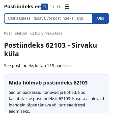
Postiindeks.ee
☰
ET
RU
EN
Otsi
Postiindeksid
›
62103 Sirvaku küla
Postiindeks 62103 - Sirvaku
küla
See postiindeks katab 119 aadressi.
Mida hõlmab postiindeks 62103
Siin on aadressid, tänavad ja kohad, kus
kasutatakse postiindeksit 62103. Kasuta allolevaid
loendeid täpse tänava või tarneaadressi
leidmiseks.