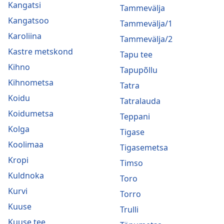
Kangatsi
Tammevälja
Kangatsoo
Tammevälja/1
Karoliina
Tammevälja/2
Kastre metskond
Tapu tee
Kihno
Tapupõllu
Kihnometsa
Tatra
Koidu
Tatralauda
Koidumetsa
Teppani
Kolga
Tigase
Koolimaa
Tigasemetsa
Kropi
Timso
Kuldnoka
Toro
Kurvi
Torro
Kuuse
Trulli
Kuuse tee