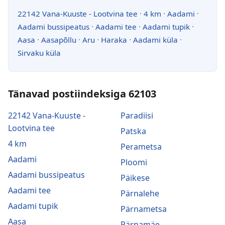
22142 Vana-Kuuste - Lootvina tee
·
4 km
·
Aadami
·
Aadami bussipeatus
·
Aadami tee
·
Aadami tupik
·
Aasa
·
Aasapõllu
·
Aru
·
Haraka
·
Aadami küla
·
Sirvaku küla
Tänavad postiindeksiga 62103
22142 Vana-Kuuste -
Paradiisi
Lootvina tee
Patska
4 km
Perametsa
Aadami
Ploomi
Aadami bussipeatus
Päikese
Aadami tee
Pärnalehe
Aadami tupik
Pärnametsa
Aasa
Pärnamäe