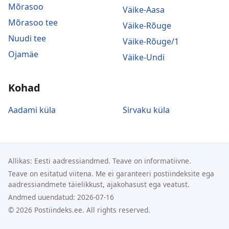
Mõrasoo
Väike-Aasa
Mõrasoo tee
Väike-Rõuge
Nuudi tee
Väike-Rõuge/1
Ojamäe
Väike-Undi
Kohad
Aadami küla
Sirvaku küla
Allikas: Eesti aadressiandmed. Teave on informatiivne.
Teave on esitatud viitena. Me ei garanteeri postiindeksite ega
aadressiandmete täielikkust, ajakohasust ega veatust.
Andmed uuendatud: 2026-07-16
© 2026 Postiindeks.ee. All rights reserved.