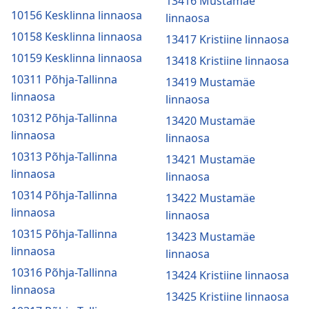
13416 Mustamäe
10156 Kesklinna linnaosa
linnaosa
10158 Kesklinna linnaosa
13417 Kristiine linnaosa
10159 Kesklinna linnaosa
13418 Kristiine linnaosa
10311 Põhja-Tallinna
13419 Mustamäe
linnaosa
linnaosa
10312 Põhja-Tallinna
13420 Mustamäe
linnaosa
linnaosa
10313 Põhja-Tallinna
13421 Mustamäe
linnaosa
linnaosa
10314 Põhja-Tallinna
13422 Mustamäe
linnaosa
linnaosa
10315 Põhja-Tallinna
13423 Mustamäe
linnaosa
linnaosa
10316 Põhja-Tallinna
13424 Kristiine linnaosa
linnaosa
13425 Kristiine linnaosa