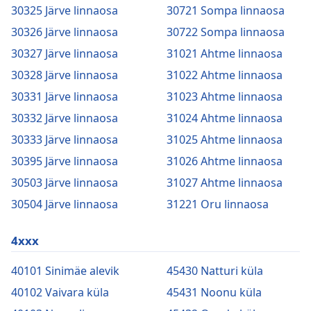
30325 Järve linnaosa
30721 Sompa linnaosa
30326 Järve linnaosa
30722 Sompa linnaosa
30327 Järve linnaosa
31021 Ahtme linnaosa
30328 Järve linnaosa
31022 Ahtme linnaosa
30331 Järve linnaosa
31023 Ahtme linnaosa
30332 Järve linnaosa
31024 Ahtme linnaosa
30333 Järve linnaosa
31025 Ahtme linnaosa
30395 Järve linnaosa
31026 Ahtme linnaosa
30503 Järve linnaosa
31027 Ahtme linnaosa
30504 Järve linnaosa
31221 Oru linnaosa
4xxx
40101 Sinimäe alevik
45430 Natturi küla
40102 Vaivara küla
45431 Noonu küla