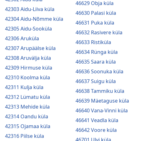
46629 Obja küla
42303 Aidu-Liiva küla
46630 Palasi küla
42304 Aidu-Nõmme küla
46631 Puka küla
42305 Aidu-Sooküla
46632 Rasivere küla
42306 Aruküla
46633 Ristiküla
42307 Arupäälse küla
46634 Rünga küla
42308 Aruvälja küla
46635 Saara küla
42309 Hirmuse küla
46636 Soonuka küla
42310 Koolma küla
46637 Suigu küla
42311 Kulja küla
46638 Tammiku küla
42312 Lümatu küla
46639 Mäetaguse küla
42313 Mehide küla
46640 Vana-Vinni küla
42314 Oandu küla
46641 Veadla küla
42315 Ojamaa küla
46642 Voore küla
42316 Piilse küla
46701 Ulvi küla