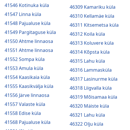
41546 Kotinuka küla
46309 Kamariku küla
41547 Linna küla
46310 Kellamäe küla
41548 Pajualuse küla
46311 Kitsemetsa küla
41549 Pargitaguse küla
46312 Koila küla
41550 Ahtme linnaosa
46313 Koluvere küla
41551 Ahtme linnaosa
46314 Kõpsta küla
41552 Sompa küla
46315 Lahu küla
41553 Amula küla
46316 Lammasküla
41554 Kaasikaia küla
46317 Lasinurme küla
41555 Kaasikvälja küla
46318 Liigvalla küla
41556 Järve linnaosa
46319 Mõisamaa küla
41557 Valaste küla
46320 Mäiste küla
41558 Edise küla
46321 Lahu küla
41568 Pajualuse küla
46322 Olju küla