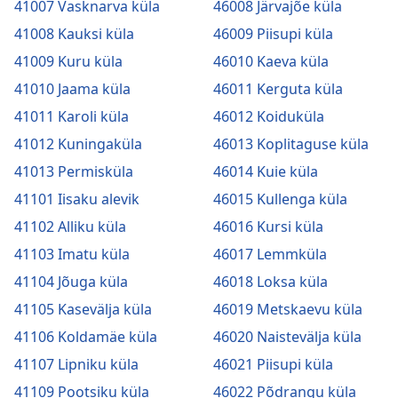
41007 Vasknarva küla
46008 Järvajõe küla
41008 Kauksi küla
46009 Piisupi küla
41009 Kuru küla
46010 Kaeva küla
41010 Jaama küla
46011 Kerguta küla
41011 Karoli küla
46012 Koiduküla
41012 Kuningaküla
46013 Koplitaguse küla
41013 Permisküla
46014 Kuie küla
41101 Iisaku alevik
46015 Kullenga küla
41102 Alliku küla
46016 Kursi küla
41103 Imatu küla
46017 Lemmküla
41104 Jõuga küla
46018 Loksa küla
41105 Kasevälja küla
46019 Metskaevu küla
41106 Koldamäe küla
46020 Naistevälja küla
41107 Lipniku küla
46021 Piisupi küla
41109 Pootsiku küla
46022 Põdrangu küla