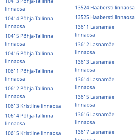
10413 Põhja-Tallinna
13524 Haabersti linnaosa
linnaosa
13525 Haabersti linnaosa
10414 Põhja-Tallinna
linnaosa
13611 Lasnamäe
linnaosa
10415 Põhja-Tallinna
linnaosa
13612 Lasnamäe
linnaosa
10416 Põhja-Tallinna
linnaosa
13613 Lasnamäe
linnaosa
10611 Põhja-Tallinna
linnaosa
13614 Lasnamäe
linnaosa
10612 Põhja-Tallinna
linnaosa
13615 Lasnamäe
linnaosa
10613 Kristiine linnaosa
13616 Lasnamäe
10614 Põhja-Tallinna
linnaosa
linnaosa
13617 Lasnamäe
10615 Kristiine linnaosa
linnaosa