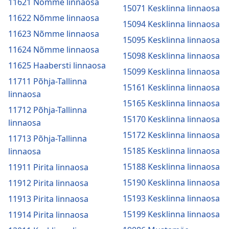
11621 Nõmme linnaosa
15071 Kesklinna linnaosa
11622 Nõmme linnaosa
15094 Kesklinna linnaosa
11623 Nõmme linnaosa
15095 Kesklinna linnaosa
11624 Nõmme linnaosa
15098 Kesklinna linnaosa
11625 Haabersti linnaosa
15099 Kesklinna linnaosa
11711 Põhja-Tallinna
15161 Kesklinna linnaosa
linnaosa
15165 Kesklinna linnaosa
11712 Põhja-Tallinna
15170 Kesklinna linnaosa
linnaosa
15172 Kesklinna linnaosa
11713 Põhja-Tallinna
15185 Kesklinna linnaosa
linnaosa
15188 Kesklinna linnaosa
11911 Pirita linnaosa
15190 Kesklinna linnaosa
11912 Pirita linnaosa
15193 Kesklinna linnaosa
11913 Pirita linnaosa
15199 Kesklinna linnaosa
11914 Pirita linnaosa