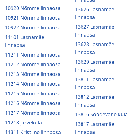
10920 Nõmme linnaosa
13626 Lasnamäe
linnaosa
10921 Nõmme linnaosa
13627 Lasnamäe
10922 Nõmme linnaosa
linnaosa
11101 Lasnamäe
13628 Lasnamäe
linnaosa
linnaosa
11211 Nõmme linnaosa
13629 Lasnamäe
11212 Nõmme linnaosa
linnaosa
11213 Nõmme linnaosa
13811 Lasnamäe
11214 Nõmme linnaosa
linnaosa
11215 Nõmme linnaosa
13812 Lasnamäe
11216 Nõmme linnaosa
linnaosa
11217 Nõmme linnaosa
13816 Soodevahe küla
11218 Järveküla
13817 Lasnamäe
linnaosa
11311 Kristiine linnaosa