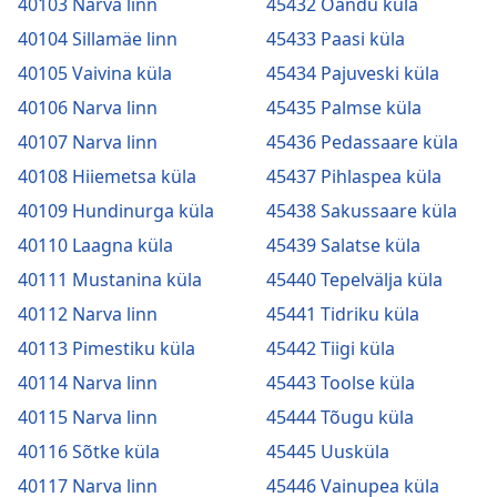
40103 Narva linn
45432 Oandu küla
40104 Sillamäe linn
45433 Paasi küla
40105 Vaivina küla
45434 Pajuveski küla
40106 Narva linn
45435 Palmse küla
40107 Narva linn
45436 Pedassaare küla
40108 Hiiemetsa küla
45437 Pihlaspea küla
40109 Hundinurga küla
45438 Sakussaare küla
40110 Laagna küla
45439 Salatse küla
40111 Mustanina küla
45440 Tepelvälja küla
40112 Narva linn
45441 Tidriku küla
40113 Pimestiku küla
45442 Tiigi küla
40114 Narva linn
45443 Toolse küla
40115 Narva linn
45444 Tõugu küla
40116 Sõtke küla
45445 Uusküla
40117 Narva linn
45446 Vainupea küla