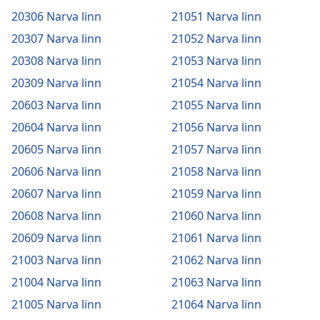
20306 Narva linn
21051 Narva linn
20307 Narva linn
21052 Narva linn
20308 Narva linn
21053 Narva linn
20309 Narva linn
21054 Narva linn
20603 Narva linn
21055 Narva linn
20604 Narva linn
21056 Narva linn
20605 Narva linn
21057 Narva linn
20606 Narva linn
21058 Narva linn
20607 Narva linn
21059 Narva linn
20608 Narva linn
21060 Narva linn
20609 Narva linn
21061 Narva linn
21003 Narva linn
21062 Narva linn
21004 Narva linn
21063 Narva linn
21005 Narva linn
21064 Narva linn