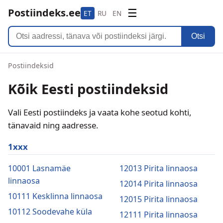
Postiindeks.ee
☰
ET
RU
EN
Otsi
Postiindeksid
Kõik Eesti postiindeksid
Vali Eesti postiindeks ja vaata kohe seotud kohti,
tänavaid ning aadresse.
1xxx
10001 Lasnamäe
12013 Pirita linnaosa
linnaosa
12014 Pirita linnaosa
10111 Kesklinna linnaosa
12015 Pirita linnaosa
10112 Soodevahe küla
12111 Pirita linnaosa