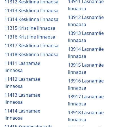
13911 Lasnamäe
11312 Kesklinna linnaosa
linnaosa
11313 Kesklinna linnaosa
13912 Lasnamäe
11314 Kesklinna linnaosa
linnaosa
11315 Kristiine linnaosa
13913 Lasnamäe
11316 Kristiine linnaosa
linnaosa
11317 Kesklinna linnaosa
13914 Lasnamäe
11318 Kesklinna linnaosa
linnaosa
11411 Lasnamäe
13915 Lasnamäe
linnaosa
linnaosa
11412 Lasnamäe
13916 Lasnamäe
linnaosa
linnaosa
11413 Lasnamäe
13917 Lasnamäe
linnaosa
linnaosa
11414 Lasnamäe
13918 Lasnamäe
linnaosa
linnaosa
11415 Soodevahe küla