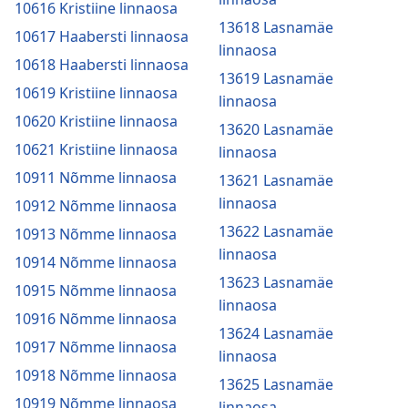
10616 Kristiine linnaosa
13618 Lasnamäe
10617 Haabersti linnaosa
linnaosa
10618 Haabersti linnaosa
13619 Lasnamäe
10619 Kristiine linnaosa
linnaosa
10620 Kristiine linnaosa
13620 Lasnamäe
10621 Kristiine linnaosa
linnaosa
10911 Nõmme linnaosa
13621 Lasnamäe
linnaosa
10912 Nõmme linnaosa
13622 Lasnamäe
10913 Nõmme linnaosa
linnaosa
10914 Nõmme linnaosa
13623 Lasnamäe
10915 Nõmme linnaosa
linnaosa
10916 Nõmme linnaosa
13624 Lasnamäe
10917 Nõmme linnaosa
linnaosa
10918 Nõmme linnaosa
13625 Lasnamäe
10919 Nõmme linnaosa
linnaosa