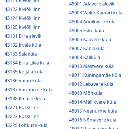
43121 Kiviõli linn
48001 Adavere alevik
43122 Kiviõli linn
48003 Väike-Kamari küla
43124 Kiviõli linn
48004 Annikvere küla
43125 Kiviõli linn
48005 Esku küla
43131 Erra alevik
48006 Kaavere küla
43132 Irvala küla
48007 Kablaküla
43133 Salaküla
48008 Kaliküla
43134 Erra-Liiva küla
48010 Alastvere küla
43135 Koljala küla
48011 Kuningamäe küla
43136 Vainu küla
48012 Lebavere küla
43137 Varinurme küla
48013 Mõhküla
43138 Ilmaste küla
48014 Mällikvere küla
43221 Püssi linn
48015 Neanurme küla
43222 Püssi linn
48016 Nõmavere küla
43225 Lohkuse küla
48017 Pauastvere küla