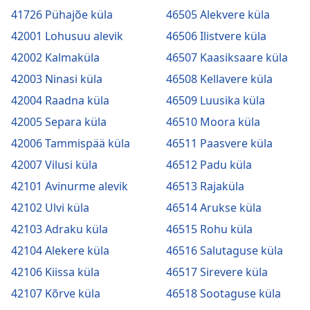
41726 Pühajõe küla
46505 Alekvere küla
42001 Lohusuu alevik
46506 Ilistvere küla
42002 Kalmaküla
46507 Kaasiksaare küla
42003 Ninasi küla
46508 Kellavere küla
42004 Raadna küla
46509 Luusika küla
42005 Separa küla
46510 Moora küla
42006 Tammispää küla
46511 Paasvere küla
42007 Vilusi küla
46512 Padu küla
42101 Avinurme alevik
46513 Rajaküla
42102 Ulvi küla
46514 Arukse küla
42103 Adraku küla
46515 Rohu küla
42104 Alekere küla
46516 Salutaguse küla
42106 Kiissa küla
46517 Sirevere küla
42107 Kõrve küla
46518 Sootaguse küla