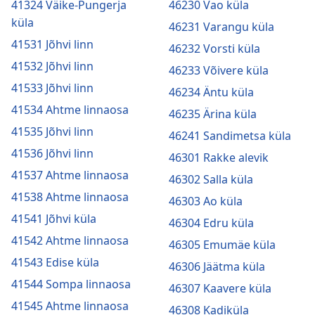
41324 Väike-Pungerja
46230 Vao küla
küla
46231 Varangu küla
41531 Jõhvi linn
46232 Vorsti küla
41532 Jõhvi linn
46233 Võivere küla
41533 Jõhvi linn
46234 Äntu küla
41534 Ahtme linnaosa
46235 Ärina küla
41535 Jõhvi linn
46241 Sandimetsa küla
41536 Jõhvi linn
46301 Rakke alevik
41537 Ahtme linnaosa
46302 Salla küla
41538 Ahtme linnaosa
46303 Ao küla
41541 Jõhvi küla
46304 Edru küla
41542 Ahtme linnaosa
46305 Emumäe küla
41543 Edise küla
46306 Jäätma küla
41544 Sompa linnaosa
46307 Kaavere küla
41545 Ahtme linnaosa
46308 Kadiküla