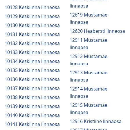
linnaosa
10128 Kesklinna linnaosa
12619 Mustamäe
10129 Kesklinna linnaosa
linnaosa
10130 Kesklinna linnaosa
12620 Haabersti linnaosa
10131 Kesklinna linnaosa
12911 Mustamäe
10132 Kesklinna linnaosa
linnaosa
10133 Kesklinna linnaosa
12912 Mustamäe
10134 Kesklinna linnaosa
linnaosa
10135 Kesklinna linnaosa
12913 Mustamäe
10136 Kesklinna linnaosa
linnaosa
10137 Kesklinna linnaosa
12914 Mustamäe
linnaosa
10138 Kesklinna linnaosa
12915 Mustamäe
10139 Kesklinna linnaosa
linnaosa
10140 Kesklinna linnaosa
12916 Kristiine linnaosa
10141 Kesklinna linnaosa