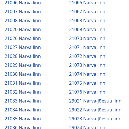
21006 Narva linn
21066 Narva linn
21007 Narva linn
21067 Narva linn
21008 Narva linn
21068 Narva linn
21020 Narva linn
21069 Narva linn
21026 Narva linn
21070 Narva linn
21027 Narva linn
21071 Narva linn
21028 Narva linn
21072 Narva linn
21029 Narva linn
21073 Narva linn
21030 Narva linn
21074 Narva linn
21031 Narva linn
21075 Narva linn
21032 Narva linn
21076 Narva linn
21033 Narva linn
29021 Narva-Jõesuu linn
21034 Narva linn
29022 Narva-Jõesuu linn
21035 Narva linn
29023 Narva-Jõesuu linn
21036 Narva linn
29024 Narva linn