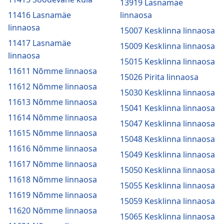
13919 Lasnamäe
11416 Lasnamäe
linnaosa
linnaosa
15007 Kesklinna linnaosa
11417 Lasnamäe
15009 Kesklinna linnaosa
linnaosa
15015 Kesklinna linnaosa
11611 Nõmme linnaosa
15026 Pirita linnaosa
11612 Nõmme linnaosa
15030 Kesklinna linnaosa
11613 Nõmme linnaosa
15041 Kesklinna linnaosa
11614 Nõmme linnaosa
15047 Kesklinna linnaosa
11615 Nõmme linnaosa
15048 Kesklinna linnaosa
11616 Nõmme linnaosa
15049 Kesklinna linnaosa
11617 Nõmme linnaosa
15050 Kesklinna linnaosa
11618 Nõmme linnaosa
15055 Kesklinna linnaosa
11619 Nõmme linnaosa
15059 Kesklinna linnaosa
11620 Nõmme linnaosa
15065 Kesklinna linnaosa