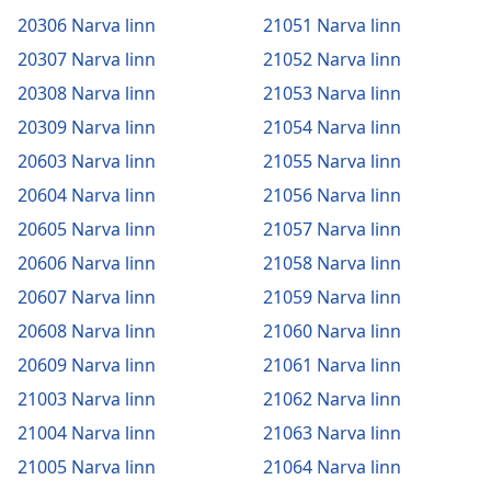
20306 Narva linn
21051 Narva linn
20307 Narva linn
21052 Narva linn
20308 Narva linn
21053 Narva linn
20309 Narva linn
21054 Narva linn
20603 Narva linn
21055 Narva linn
20604 Narva linn
21056 Narva linn
20605 Narva linn
21057 Narva linn
20606 Narva linn
21058 Narva linn
20607 Narva linn
21059 Narva linn
20608 Narva linn
21060 Narva linn
20609 Narva linn
21061 Narva linn
21003 Narva linn
21062 Narva linn
21004 Narva linn
21063 Narva linn
21005 Narva linn
21064 Narva linn