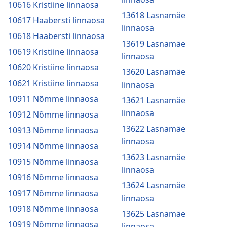
10616 Kristiine linnaosa
13618 Lasnamäe
10617 Haabersti linnaosa
linnaosa
10618 Haabersti linnaosa
13619 Lasnamäe
10619 Kristiine linnaosa
linnaosa
10620 Kristiine linnaosa
13620 Lasnamäe
10621 Kristiine linnaosa
linnaosa
10911 Nõmme linnaosa
13621 Lasnamäe
linnaosa
10912 Nõmme linnaosa
13622 Lasnamäe
10913 Nõmme linnaosa
linnaosa
10914 Nõmme linnaosa
13623 Lasnamäe
10915 Nõmme linnaosa
linnaosa
10916 Nõmme linnaosa
13624 Lasnamäe
10917 Nõmme linnaosa
linnaosa
10918 Nõmme linnaosa
13625 Lasnamäe
10919 Nõmme linnaosa
linnaosa