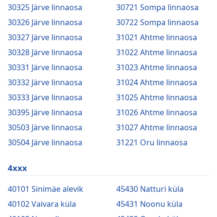
30325 Järve linnaosa
30721 Sompa linnaosa
30326 Järve linnaosa
30722 Sompa linnaosa
30327 Järve linnaosa
31021 Ahtme linnaosa
30328 Järve linnaosa
31022 Ahtme linnaosa
30331 Järve linnaosa
31023 Ahtme linnaosa
30332 Järve linnaosa
31024 Ahtme linnaosa
30333 Järve linnaosa
31025 Ahtme linnaosa
30395 Järve linnaosa
31026 Ahtme linnaosa
30503 Järve linnaosa
31027 Ahtme linnaosa
30504 Järve linnaosa
31221 Oru linnaosa
4xxx
40101 Sinimäe alevik
45430 Natturi küla
40102 Vaivara küla
45431 Noonu küla