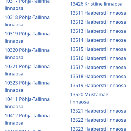
10317 Põhja-Tallinna
13426 Kristiine linnaosa
linnaosa
13511 Haabersti linnaosa
10318 Põhja-Tallinna
13512 Haabersti linnaosa
linnaosa
13513 Haabersti linnaosa
10319 Põhja-Tallinna
13514 Haabersti linnaosa
linnaosa
13515 Haabersti linnaosa
10320 Põhja-Tallinna
linnaosa
13516 Haabersti linnaosa
10321 Põhja-Tallinna
13517 Haabersti linnaosa
linnaosa
13518 Haabersti linnaosa
10323 Põhja-Tallinna
13519 Haabersti linnaosa
linnaosa
13520 Mustamäe
10411 Põhja-Tallinna
linnaosa
linnaosa
13521 Haabersti linnaosa
10412 Põhja-Tallinna
13522 Haabersti linnaosa
linnaosa
13523 Haabersti linnaosa