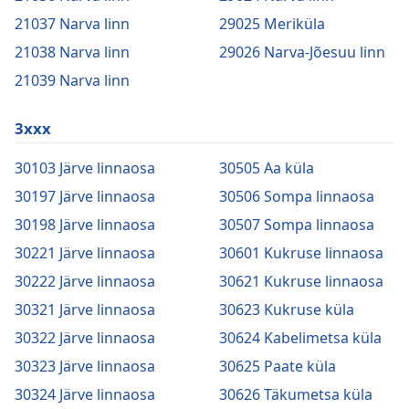
21037 Narva linn
29025 Meriküla
21038 Narva linn
29026 Narva-Jõesuu linn
21039 Narva linn
3xxx
30103 Järve linnaosa
30505 Aa küla
30197 Järve linnaosa
30506 Sompa linnaosa
30198 Järve linnaosa
30507 Sompa linnaosa
30221 Järve linnaosa
30601 Kukruse linnaosa
30222 Järve linnaosa
30621 Kukruse linnaosa
30321 Järve linnaosa
30623 Kukruse küla
30322 Järve linnaosa
30624 Kabelimetsa küla
30323 Järve linnaosa
30625 Paate küla
30324 Järve linnaosa
30626 Täkumetsa küla