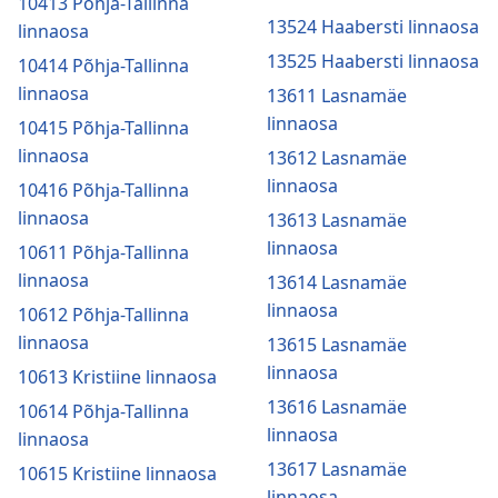
10413 Põhja-Tallinna
13524 Haabersti linnaosa
linnaosa
13525 Haabersti linnaosa
10414 Põhja-Tallinna
linnaosa
13611 Lasnamäe
linnaosa
10415 Põhja-Tallinna
linnaosa
13612 Lasnamäe
linnaosa
10416 Põhja-Tallinna
linnaosa
13613 Lasnamäe
linnaosa
10611 Põhja-Tallinna
linnaosa
13614 Lasnamäe
linnaosa
10612 Põhja-Tallinna
linnaosa
13615 Lasnamäe
linnaosa
10613 Kristiine linnaosa
13616 Lasnamäe
10614 Põhja-Tallinna
linnaosa
linnaosa
13617 Lasnamäe
10615 Kristiine linnaosa
linnaosa