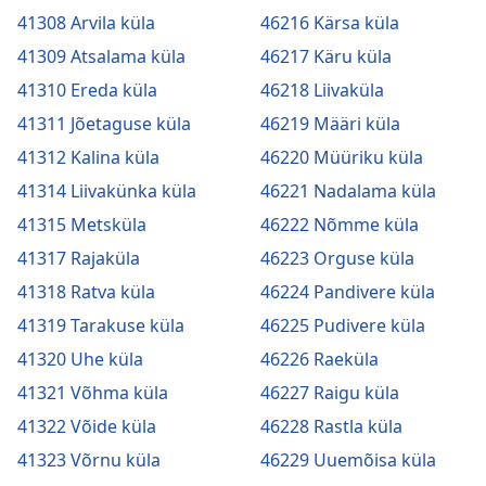
41308 Arvila küla
46216 Kärsa küla
41309 Atsalama küla
46217 Käru küla
41310 Ereda küla
46218 Liivaküla
41311 Jõetaguse küla
46219 Määri küla
41312 Kalina küla
46220 Müüriku küla
41314 Liivakünka küla
46221 Nadalama küla
41315 Metsküla
46222 Nõmme küla
41317 Rajaküla
46223 Orguse küla
41318 Ratva küla
46224 Pandivere küla
41319 Tarakuse küla
46225 Pudivere küla
41320 Uhe küla
46226 Raeküla
41321 Võhma küla
46227 Raigu küla
41322 Võide küla
46228 Rastla küla
41323 Võrnu küla
46229 Uuemõisa küla