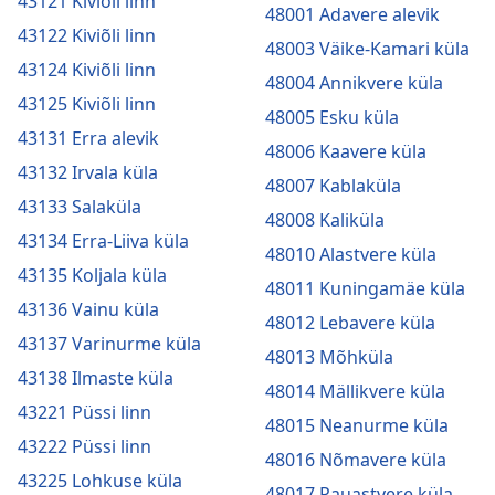
43121 Kiviõli linn
48001 Adavere alevik
43122 Kiviõli linn
48003 Väike-Kamari küla
43124 Kiviõli linn
48004 Annikvere küla
43125 Kiviõli linn
48005 Esku küla
43131 Erra alevik
48006 Kaavere küla
43132 Irvala küla
48007 Kablaküla
43133 Salaküla
48008 Kaliküla
43134 Erra-Liiva küla
48010 Alastvere küla
43135 Koljala küla
48011 Kuningamäe küla
43136 Vainu küla
48012 Lebavere küla
43137 Varinurme küla
48013 Mõhküla
43138 Ilmaste küla
48014 Mällikvere küla
43221 Püssi linn
48015 Neanurme küla
43222 Püssi linn
48016 Nõmavere küla
43225 Lohkuse küla
48017 Pauastvere küla