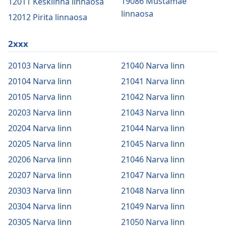
19086 Mustamäe
12011 Kesklinna linnaosa
linnaosa
12012 Pirita linnaosa
2xxx
20103 Narva linn
21040 Narva linn
20104 Narva linn
21041 Narva linn
20105 Narva linn
21042 Narva linn
20203 Narva linn
21043 Narva linn
20204 Narva linn
21044 Narva linn
20205 Narva linn
21045 Narva linn
20206 Narva linn
21046 Narva linn
20207 Narva linn
21047 Narva linn
20303 Narva linn
21048 Narva linn
20304 Narva linn
21049 Narva linn
20305 Narva linn
21050 Narva linn