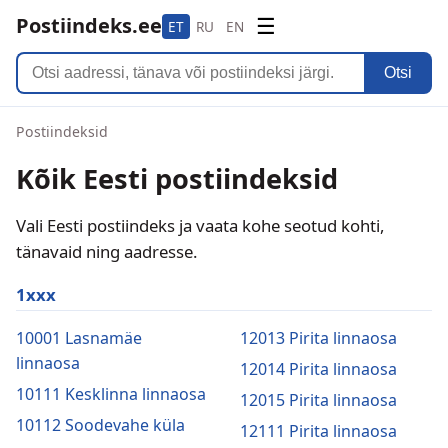
Postiindeks.ee
☰
ET
RU
EN
Otsi
Postiindeksid
Kõik Eesti postiindeksid
Vali Eesti postiindeks ja vaata kohe seotud kohti,
tänavaid ning aadresse.
1xxx
10001 Lasnamäe
12013 Pirita linnaosa
linnaosa
12014 Pirita linnaosa
10111 Kesklinna linnaosa
12015 Pirita linnaosa
10112 Soodevahe küla
12111 Pirita linnaosa