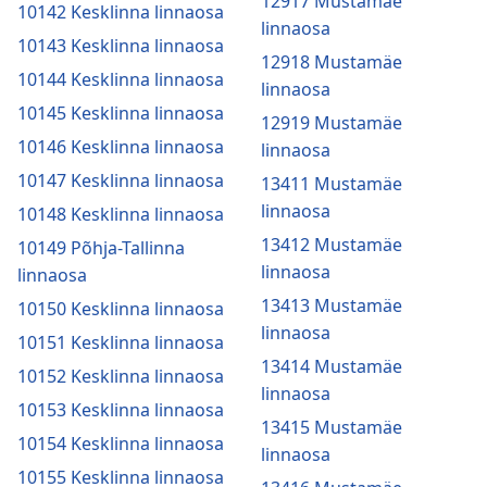
12917 Mustamäe
10142 Kesklinna linnaosa
linnaosa
10143 Kesklinna linnaosa
12918 Mustamäe
10144 Kesklinna linnaosa
linnaosa
10145 Kesklinna linnaosa
12919 Mustamäe
10146 Kesklinna linnaosa
linnaosa
10147 Kesklinna linnaosa
13411 Mustamäe
linnaosa
10148 Kesklinna linnaosa
13412 Mustamäe
10149 Põhja-Tallinna
linnaosa
linnaosa
13413 Mustamäe
10150 Kesklinna linnaosa
linnaosa
10151 Kesklinna linnaosa
13414 Mustamäe
10152 Kesklinna linnaosa
linnaosa
10153 Kesklinna linnaosa
13415 Mustamäe
10154 Kesklinna linnaosa
linnaosa
10155 Kesklinna linnaosa