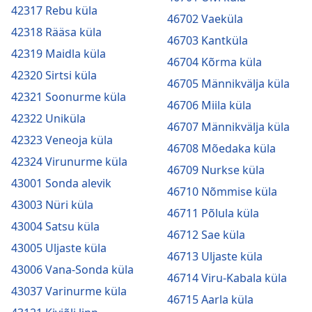
42317 Rebu küla
46702 Vaeküla
42318 Rääsa küla
46703 Kantküla
42319 Maidla küla
46704 Kõrma küla
42320 Sirtsi küla
46705 Männikvälja küla
42321 Soonurme küla
46706 Miila küla
42322 Uniküla
46707 Männikvälja küla
42323 Veneoja küla
46708 Mõedaka küla
42324 Virunurme küla
46709 Nurkse küla
43001 Sonda alevik
46710 Nõmmise küla
43003 Nüri küla
46711 Põlula küla
43004 Satsu küla
46712 Sae küla
43005 Uljaste küla
46713 Uljaste küla
43006 Vana-Sonda küla
46714 Viru-Kabala küla
43037 Varinurme küla
46715 Aarla küla