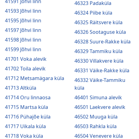
41591 Jõhvi linn
46323 Padaküla
41593 Jõhvi linn
46324 Piibe küla
41595 Jõhvi linn
46325 Räitsvere küla
41597 Jõhvi linn
46326 Sootaguse küla
41598 Jõhvi linn
46328 Suure-Rakke küla
41599 Jõhvi linn
46329 Tammiku küla
41701 Voka alevik
46330 Villakvere küla
41702 Toila alevik
46331 Väike-Rakke küla
41712 Metsamägara küla
46332 Väike-Tammiku
41713 Altküla
küla
41714 Oru linnaosa
46401 Simuna alevik
41715 Martsa küla
46501 Laekvere alevik
41716 Pühajõe küla
46502 Muuga küla
41717 Uikala küla
46503 Rahkla küla
41718 Voka küla
46504 Venevere küla