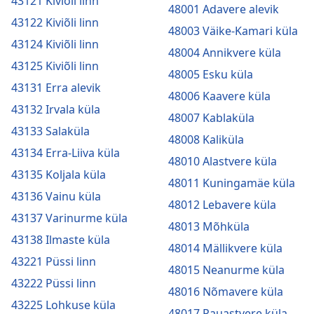
43121 Kiviõli linn
48001 Adavere alevik
43122 Kiviõli linn
48003 Väike-Kamari küla
43124 Kiviõli linn
48004 Annikvere küla
43125 Kiviõli linn
48005 Esku küla
43131 Erra alevik
48006 Kaavere küla
43132 Irvala küla
48007 Kablaküla
43133 Salaküla
48008 Kaliküla
43134 Erra-Liiva küla
48010 Alastvere küla
43135 Koljala küla
48011 Kuningamäe küla
43136 Vainu küla
48012 Lebavere küla
43137 Varinurme küla
48013 Mõhküla
43138 Ilmaste küla
48014 Mällikvere küla
43221 Püssi linn
48015 Neanurme küla
43222 Püssi linn
48016 Nõmavere küla
43225 Lohkuse küla
48017 Pauastvere küla