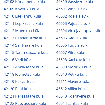
42108 Kõrvemetsa küla
46519 Vassivere küla
42109 Kõveriku küla
46601 Vinni alevik
42110 Laekannu küla
46602 Roela alevik
42111 Lepiksaare küla
46603 Pajusti alevik
42112 Maetsma küla
46604 Viru-Jaagupi alevik
42113 Paadenurme küla
46605 Kadila küla
42114 Sälliksaare küla
46606 Tudu alevik
42115 Tammessaare küla
46607 Piira küla
42116 Vadi küla
46608 Karkuse küla
42117 Änniksaare küla
46609 Mõdriku küla
42118 Jõemetsa küla
46610 Vetiku küla
42119 Kärasi küla
46611 Alavere küla
42120 Piilsi küla
46612 Allika küla
42121 Peressaare küla
46613 Koeravere küla
42122 Kaevussaare küla
46614 Lähtse küla