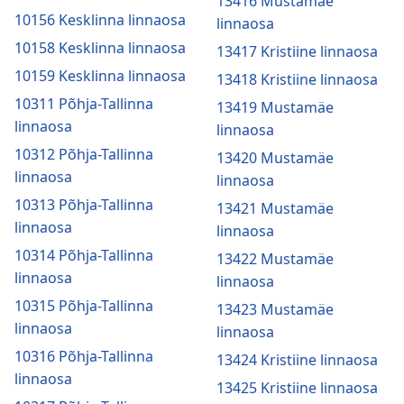
13416 Mustamäe
10156 Kesklinna linnaosa
linnaosa
10158 Kesklinna linnaosa
13417 Kristiine linnaosa
10159 Kesklinna linnaosa
13418 Kristiine linnaosa
10311 Põhja-Tallinna
13419 Mustamäe
linnaosa
linnaosa
10312 Põhja-Tallinna
13420 Mustamäe
linnaosa
linnaosa
10313 Põhja-Tallinna
13421 Mustamäe
linnaosa
linnaosa
10314 Põhja-Tallinna
13422 Mustamäe
linnaosa
linnaosa
10315 Põhja-Tallinna
13423 Mustamäe
linnaosa
linnaosa
10316 Põhja-Tallinna
13424 Kristiine linnaosa
linnaosa
13425 Kristiine linnaosa