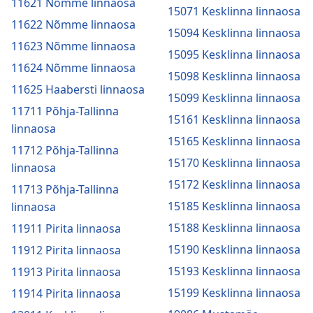
11621 Nõmme linnaosa
15071 Kesklinna linnaosa
11622 Nõmme linnaosa
15094 Kesklinna linnaosa
11623 Nõmme linnaosa
15095 Kesklinna linnaosa
11624 Nõmme linnaosa
15098 Kesklinna linnaosa
11625 Haabersti linnaosa
15099 Kesklinna linnaosa
11711 Põhja-Tallinna
15161 Kesklinna linnaosa
linnaosa
15165 Kesklinna linnaosa
11712 Põhja-Tallinna
15170 Kesklinna linnaosa
linnaosa
15172 Kesklinna linnaosa
11713 Põhja-Tallinna
15185 Kesklinna linnaosa
linnaosa
15188 Kesklinna linnaosa
11911 Pirita linnaosa
15190 Kesklinna linnaosa
11912 Pirita linnaosa
15193 Kesklinna linnaosa
11913 Pirita linnaosa
15199 Kesklinna linnaosa
11914 Pirita linnaosa