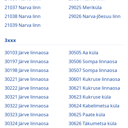
21037 Narva linn
29025 Meriküla
21038 Narva linn
29026 Narva-Jõesuu linn
21039 Narva linn
3xxx
30103 Järve linnaosa
30505 Aa küla
30197 Järve linnaosa
30506 Sompa linnaosa
30198 Järve linnaosa
30507 Sompa linnaosa
30221 Järve linnaosa
30601 Kukruse linnaosa
30222 Järve linnaosa
30621 Kukruse linnaosa
30321 Järve linnaosa
30623 Kukruse küla
30322 Järve linnaosa
30624 Kabelimetsa küla
30323 Järve linnaosa
30625 Paate küla
30324 Järve linnaosa
30626 Täkumetsa küla