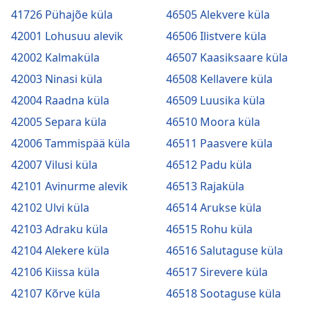
41726 Pühajõe küla
46505 Alekvere küla
42001 Lohusuu alevik
46506 Ilistvere küla
42002 Kalmaküla
46507 Kaasiksaare küla
42003 Ninasi küla
46508 Kellavere küla
42004 Raadna küla
46509 Luusika küla
42005 Separa küla
46510 Moora küla
42006 Tammispää küla
46511 Paasvere küla
42007 Vilusi küla
46512 Padu küla
42101 Avinurme alevik
46513 Rajaküla
42102 Ulvi küla
46514 Arukse küla
42103 Adraku küla
46515 Rohu küla
42104 Alekere küla
46516 Salutaguse küla
42106 Kiissa küla
46517 Sirevere küla
42107 Kõrve küla
46518 Sootaguse küla