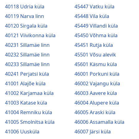
40118 Udria küla
45447 Vatku küla
40119 Narva linn
45448 Vila küla
40120 Sirgala küla
45449 Villandi küla
40121 Viivikonna küla
45450 Võhma küla
40231 Sillamäe linn
45451 Rutja küla
40232 Sillamäe linn
45501 Võsu alevik
40233 Sillamäe linn
45601 Käsmu küla
40241 Perjatsi küla
46001 Porkuni küla
41001 Alajõe küla
46002 Vajangu küla
41002 Karjamaa küla
46003 Aavere küla
41003 Katase küla
46004 Alupere küla
41004 Remniku küla
46005 Araski küla
41005 Smolnitsa küla
46006 Assamalla küla
41006 Uusküla
46007 Järsi küla