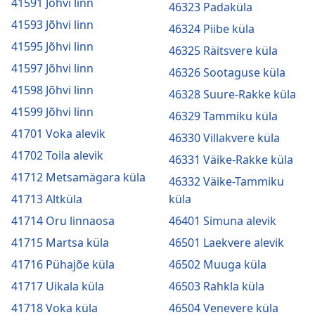
41591 Jõhvi linn
46323 Padaküla
41593 Jõhvi linn
46324 Piibe küla
41595 Jõhvi linn
46325 Räitsvere küla
41597 Jõhvi linn
46326 Sootaguse küla
41598 Jõhvi linn
46328 Suure-Rakke küla
41599 Jõhvi linn
46329 Tammiku küla
41701 Voka alevik
46330 Villakvere küla
41702 Toila alevik
46331 Väike-Rakke küla
41712 Metsamägara küla
46332 Väike-Tammiku
41713 Altküla
küla
41714 Oru linnaosa
46401 Simuna alevik
41715 Martsa küla
46501 Laekvere alevik
41716 Pühajõe küla
46502 Muuga küla
41717 Uikala küla
46503 Rahkla küla
41718 Voka küla
46504 Venevere küla