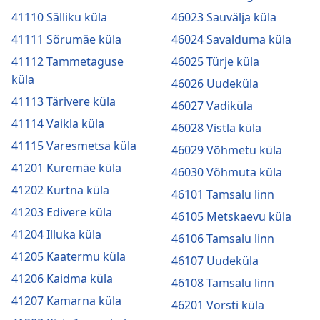
41110 Sälliku küla
46023 Sauvälja küla
41111 Sõrumäe küla
46024 Savalduma küla
41112 Tammetaguse
46025 Türje küla
küla
46026 Uudeküla
41113 Tärivere küla
46027 Vadiküla
41114 Vaikla küla
46028 Vistla küla
41115 Varesmetsa küla
46029 Võhmetu küla
41201 Kuremäe küla
46030 Võhmuta küla
41202 Kurtna küla
46101 Tamsalu linn
41203 Edivere küla
46105 Metskaevu küla
41204 Illuka küla
46106 Tamsalu linn
41205 Kaatermu küla
46107 Uudeküla
41206 Kaidma küla
46108 Tamsalu linn
41207 Kamarna küla
46201 Vorsti küla