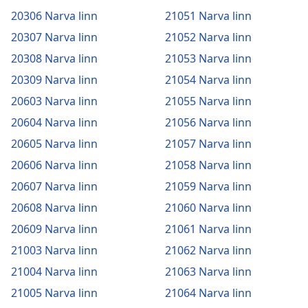
20306 Narva linn
21051 Narva linn
20307 Narva linn
21052 Narva linn
20308 Narva linn
21053 Narva linn
20309 Narva linn
21054 Narva linn
20603 Narva linn
21055 Narva linn
20604 Narva linn
21056 Narva linn
20605 Narva linn
21057 Narva linn
20606 Narva linn
21058 Narva linn
20607 Narva linn
21059 Narva linn
20608 Narva linn
21060 Narva linn
20609 Narva linn
21061 Narva linn
21003 Narva linn
21062 Narva linn
21004 Narva linn
21063 Narva linn
21005 Narva linn
21064 Narva linn