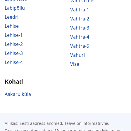
Vahtra tee
Labipõllu
Vahtra-1
Leedri
Vahtra-2
Lehise
Vahtra-3
Lehise-1
Vahtra-4
Lehise-2
Vahtra-5
Lehise-3
Vahuri
Lehise-4
Visa
Kohad
Aakaru küla
Allikas: Eesti aadressiandmed. Teave on informatiivne.
Teave on esitatud viitena. Me ei garanteeri postiindeksite ega