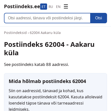
Postiindeks.ee
☰
ET
RU
EN
Otsi
Postiindeksid
›
62004 Aakaru küla
Postiindeks 62004 - Aakaru
küla
See postiindeks katab 88 aadressi.
Mida hõlmab postiindeks 62004
Siin on aadressid, tänavad ja kohad, kus
kasutatakse postiindeksit 62004. Kasuta allolevaid
loendeid täpse tänava või tarneaadressi
leidmiseks.