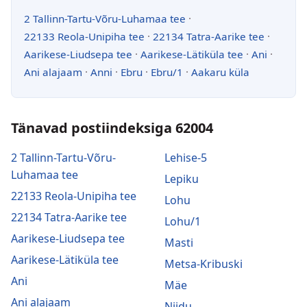
2 Tallinn-Tartu-Võru-Luhamaa tee
·
22133 Reola-Unipiha tee
·
22134 Tatra-Aarike tee
·
Aarikese-Liudsepa tee
·
Aarikese-Lätiküla tee
·
Ani
·
Ani alajaam
·
Anni
·
Ebru
·
Ebru/1
·
Aakaru küla
Tänavad postiindeksiga 62004
2 Tallinn-Tartu-Võru-
Lehise-5
Luhamaa tee
Lepiku
22133 Reola-Unipiha tee
Lohu
22134 Tatra-Aarike tee
Lohu/1
Aarikese-Liudsepa tee
Masti
Aarikese-Lätiküla tee
Metsa-Kribuski
Ani
Mäe
Ani alajaam
Niidu