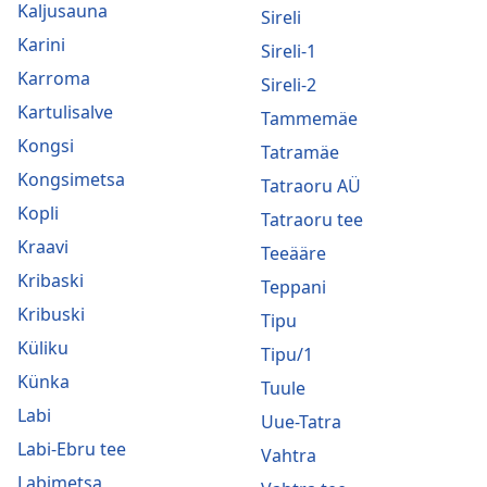
Kaljusauna
Sireli
Karini
Sireli-1
Karroma
Sireli-2
Kartulisalve
Tammemäe
Kongsi
Tatramäe
Kongsimetsa
Tatraoru AÜ
Kopli
Tatraoru tee
Kraavi
Teeääre
Kribaski
Teppani
Kribuski
Tipu
Küliku
Tipu/1
Künka
Tuule
Labi
Uue-Tatra
Labi-Ebru tee
Vahtra
Labimetsa