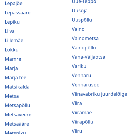
Uue-Teppo
Lepajõe
Uusoja
Lepassaare
Uuspõllu
Lepiku
Vaino
Liiva
Vainometsa
Lillemäe
Vainopõllu
Lokku
Vana-Väljaotsa
Mamre
Variku
Marja
Vennaru
Marja tee
Vennarusoo
Matsikalda
Viinavabriku juurdelõige
Metsa
Viira
Metsapõllu
Viiramäe
Metsaveere
Viirapõllu
Metsaääre
Viiru
Metsniku