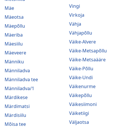
Vingi
Mäe
Virkoja
Mäeotsa
Vähja
Mäepõllu
Vähjapõllu
Mäeriba
Väike-Alvere
Mäesiilu
Väike-Metsapõllu
Mäeveere
Väike-Metsaääre
Männiku
Väike-Põllu
Männiladva
Väike-Undi
Männiladva tee
Väikenurme
Männiladva/1
Väikepõllu
Märdikese
Väikesiimoni
Märdimatsi
Väiketiigi
Märdisiilu
Väljaotsa
Mõisa tee