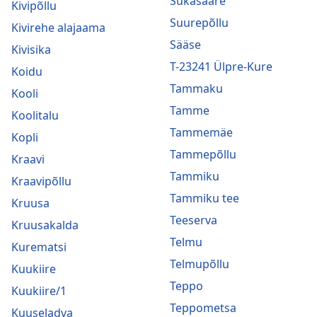
Sukasääre
Kivipõllu
Suurepõllu
Kivirehe alajaama
Sääse
Kivisika
T-23241 Ülpre-Kure
Koidu
Tammaku
Kooli
Tamme
Koolitalu
Tammemäe
Kopli
Tammepõllu
Kraavi
Tammiku
Kraavipõllu
Tammiku tee
Kruusa
Teeserva
Kruusakalda
Telmu
Kurematsi
Telmupõllu
Kuukiire
Teppo
Kuukiire/1
Teppometsa
Kuuseladva