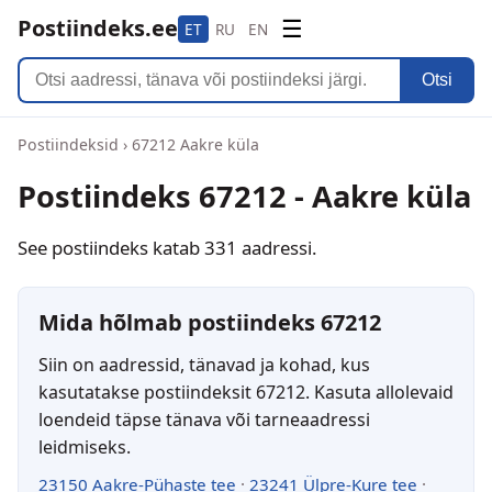
Postiindeks.ee
☰
ET
RU
EN
Otsi
Postiindeksid
›
67212 Aakre küla
Postiindeks 67212 - Aakre küla
See postiindeks katab 331 aadressi.
Mida hõlmab postiindeks 67212
Siin on aadressid, tänavad ja kohad, kus
kasutatakse postiindeksit 67212. Kasuta allolevaid
loendeid täpse tänava või tarneaadressi
leidmiseks.
23150 Aakre-Pühaste tee
·
23241 Ülpre-Kure tee
·