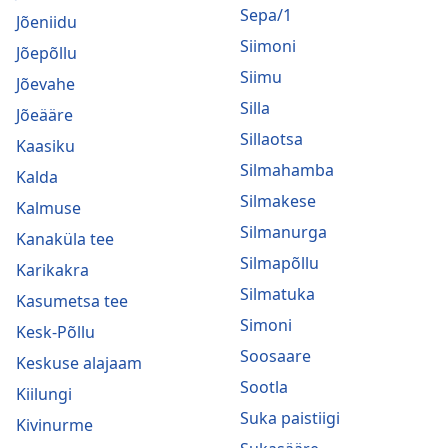
Sepa/1
Jõeniidu
Siimoni
Jõepõllu
Siimu
Jõevahe
Silla
Jõeääre
Sillaotsa
Kaasiku
Silmahamba
Kalda
Silmakese
Kalmuse
Silmanurga
Kanaküla tee
Silmapõllu
Karikakra
Silmatuka
Kasumetsa tee
Simoni
Kesk-Põllu
Soosaare
Keskuse alajaam
Sootla
Kiilungi
Suka paistiigi
Kivinurme