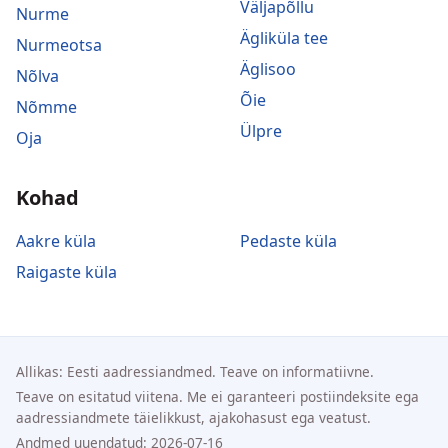
Väljapõllu
Nurme
Ägliküla tee
Nurmeotsa
Äglisoo
Nõlva
Õie
Nõmme
Ülpre
Oja
Kohad
Aakre küla
Pedaste küla
Raigaste küla
Allikas: Eesti aadressiandmed. Teave on informatiivne.
Teave on esitatud viitena. Me ei garanteeri postiindeksite ega
aadressiandmete täielikkust, ajakohasust ega veatust.
Andmed uuendatud: 2026-07-16