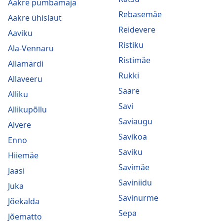
Aakre pumbamaja
Rebasemäe
Aakre ühislaut
Reidevere
Aaviku
Ristiku
Ala-Vennaru
Ristimäe
Allamärdi
Rukki
Allaveeru
Saare
Alliku
Savi
Allikupõllu
Saviaugu
Alvere
Savikoa
Enno
Saviku
Hiiemäe
Savimäe
Jaasi
Saviniidu
Juka
Savinurme
Jõekalda
Sepa
Jõematto