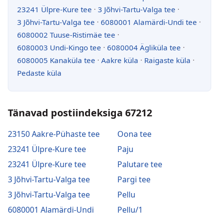
23241 Ülpre-Kure tee
·
3 Jõhvi-Tartu-Valga tee
·
3 Jõhvi-Tartu-Valga tee
·
6080001 Alamärdi-Undi tee
·
6080002 Tuuse-Ristimäe tee
·
6080003 Undi-Kingo tee
·
6080004 Ägliküla tee
·
6080005 Kanaküla tee
·
Aakre küla
·
Raigaste küla
·
Pedaste küla
Tänavad postiindeksiga 67212
23150 Aakre-Pühaste tee
Oona tee
23241 Ülpre-Kure tee
Paju
23241 Ülpre-Kure tee
Palutare tee
3 Jõhvi-Tartu-Valga tee
Pargi tee
3 Jõhvi-Tartu-Valga tee
Pellu
6080001 Alamärdi-Undi
Pellu/1