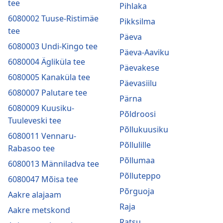
tee
Pihlaka
6080002 Tuuse-Ristimäe
Pikksilma
tee
Päeva
6080003 Undi-Kingo tee
Päeva-Aaviku
6080004 Ägliküla tee
Päevakese
6080005 Kanaküla tee
Päevasiilu
6080007 Palutare tee
Pärna
6080009 Kuusiku-
Põldroosi
Tuuleveski tee
Põllukuusiku
6080011 Vennaru-
Põllulille
Rabasoo tee
Põllumaa
6080013 Männiladva tee
Põlluteppo
6080047 Mõisa tee
Põrguoja
Aakre alajaam
Raja
Aakre metskond
Ratsu