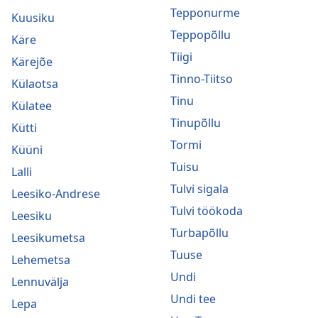
Tepponurme
Kuusiku
Teppopõllu
Käre
Tiigi
Kärejõe
Tinno-Tiitso
Külaotsa
Tinu
Külatee
Tinupõllu
Kütti
Tormi
Küüni
Tuisu
Lalli
Tulvi sigala
Leesiko-Andrese
Tulvi töökoda
Leesiku
Turbapõllu
Leesikumetsa
Tuuse
Lehemetsa
Undi
Lennuvälja
Undi tee
Lepa