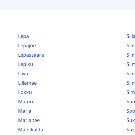
Lepa
Sill
Lepajõe
Si
Lepassaare
Sil
Lepiku
Sil
Liiva
Sil
Lillemäe
Sil
Lokku
Sim
Mamre
Soo
Marja
Soo
Marja tee
Suk
Matsikalda
Suk