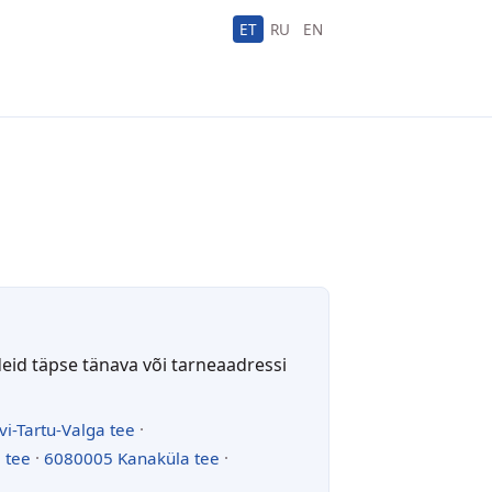
ET
RU
EN
deid täpse tänava või tarneaadressi
vi-Tartu-Valga tee
·
 tee
·
6080005 Kanaküla tee
·