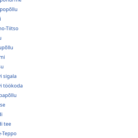
popõllu
i
no-Tiitso
u
upõllu
mi
su
i sigala
vi töökoda
bapõllu
se
i
i tee
-Teppo