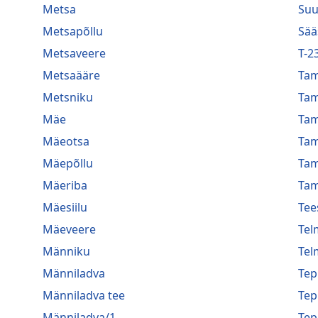
Metsa
Suu
Metsapõllu
Sää
Metsaveere
T-2
Metsaääre
Ta
Metsniku
Ta
Mäe
Ta
Mäeotsa
Ta
Mäepõllu
Ta
Mäeriba
Tam
Mäesiilu
Tee
Mäeveere
Tel
Männiku
Tel
Männiladva
Te
Männiladva tee
Te
Männiladva/1
Te