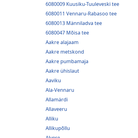
6080009 Kuusiku-Tuuleveski tee
6080011 Vennaru-Rabasoo tee
6080013 Männiladva tee
6080047 Mõisa tee
Aakre alajaam
Aakre metskond
Aakre pumbamaja
Aakre ühislaut
Aaviku
Ala-Vennaru
Allamärdi
Allaveeru
Alliku
Allikupõllu
Alvere