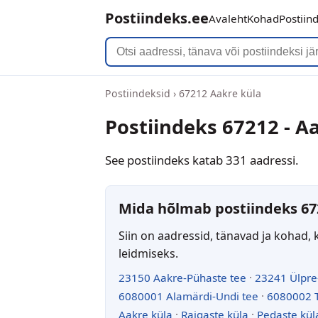
Postiindeks.ee
Avaleht
Kohad
Postiin
Postiindeksid
›
67212 Aakre küla
Postiindeks 67212 - A
See postiindeks katab 331 aadressi.
Mida hõlmab postiindeks 67
Siin on aadressid, tänavad ja kohad, 
leidmiseks.
23150 Aakre-Pühaste tee
·
23241 Ülpre
6080001 Alamärdi-Undi tee
·
6080002 T
Aakre küla
·
Raigaste küla
·
Pedaste kül