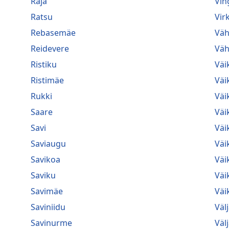
Raja
Vin
Ratsu
Vir
Rebasemäe
Väh
Reidevere
Väh
Ristiku
Väi
Ristimäe
Väi
Rukki
Väi
Saare
Väi
Savi
Väi
Saviaugu
Väi
Savikoa
Väi
Saviku
Väi
Savimäe
Väik
Saviniidu
Väl
Savinurme
Väl