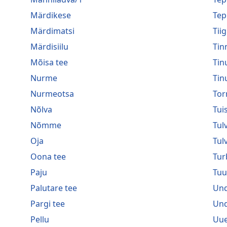
Märdikese
Tep
Märdimatsi
Tiig
Märdisiilu
Tin
Mõisa tee
Tin
Nurme
Tin
Nurmeotsa
Tor
Nõlva
Tui
Nõmme
Tulv
Oja
Tul
Oona tee
Tur
Paju
Tuu
Palutare tee
Und
Pargi tee
Und
Pellu
Uue