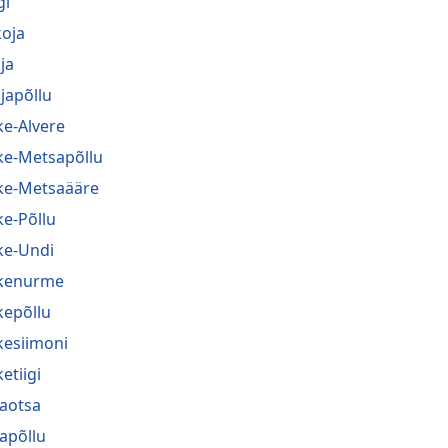
gi
koja
ja
japõllu
ke-Alvere
ke-Metsapõllu
ke-Metsaääre
ke-Põllu
ke-Undi
kenurme
kepõllu
kesiimoni
etiigi
jaotsa
japõllu