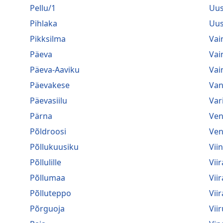
Pellu/1
Uus
Pihlaka
Uus
Pikksilma
Vai
Päeva
Vai
Päeva-Aaviku
Vai
Päevakese
Van
Päevasiilu
Var
Pärna
Ven
Põldroosi
Ven
Põllukuusiku
Vii
Põllulille
Viir
Põllumaa
Vii
Põlluteppo
Vii
Põrguoja
Viir