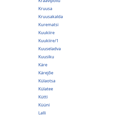
Kraavipõllu
Kruusa
Kruusakalda
Kurematsi
Kuukiire
Kuukiire/1
Kuuseladva
Kuusiku
Käre
Kärejõe
Külaotsa
Külatee
Kütti
Küüni
Lalli