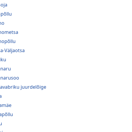
oja
põllu
no
nometsa
nopõllu
a-Väljaotsa
iku
naru
narusoo
navabriku juurdelõige
a
ramäe
rapõllu
u