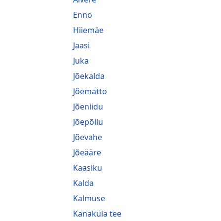
Enno
Hiiemäe
Jaasi
Juka
Jõekalda
Jõematto
Jõeniidu
Jõepõllu
Jõevahe
Jõeääre
Kaasiku
Kalda
Kalmuse
Kanaküla tee