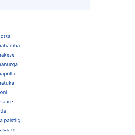
aotsa
lmahamba
makese
manurga
mapõllu
matuka
oni
saare
tla
a paistiigi
asääre