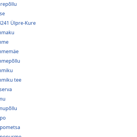
repõllu
se
3241 Ülpre-Kure
mmaku
mme
mmemäe
mmepõllu
mmiku
miku tee
serva
mu
mupõllu
ppo
ppometsa
pponurme