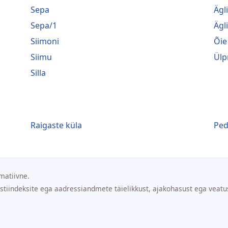
Sepa
Ägl
Sepa/1
Ägl
Siimoni
Õie
Siimu
Ülp
Silla
Raigaste küla
Ped
matiivne.
ostiindeksite ega aadressiandmete täielikkust, ajakohasust ega veatu