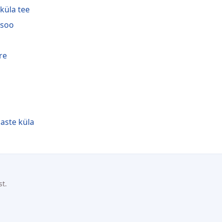
iküla tee
isoo
re
aste küla
st.