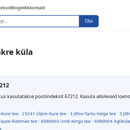
deksid
Blogi
KKK
Kontakt
Otsi
akre küla
212
kus kasutatakse postiindeksit 67212. Kasuta allolevaid loen
-Kure tee
·
23241 Ülpre-Kure tee
·
3 Jõhvi-Tartu-Valga tee
·
3 Jõh
uuse-Ristimäe tee
·
6080003 Undi-Kingo tee
·
6080004 Ägliküla
a