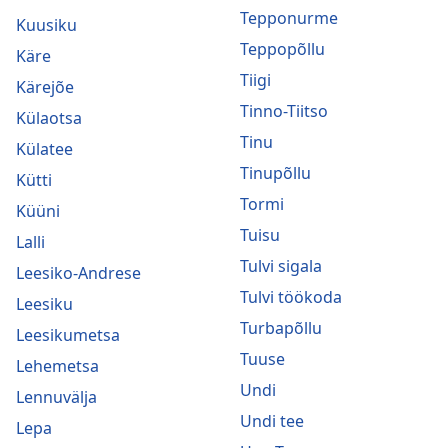
Tepponurme
Kuusiku
Teppopõllu
Käre
Tiigi
Kärejõe
Tinno-Tiitso
Külaotsa
Tinu
Külatee
Tinupõllu
Kütti
Tormi
Küüni
Tuisu
Lalli
Tulvi sigala
Leesiko-Andrese
Tulvi töökoda
Leesiku
Turbapõllu
Leesikumetsa
Tuuse
Lehemetsa
Undi
Lennuvälja
Undi tee
Lepa