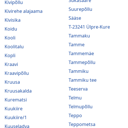
Sukasääre
Kivipõllu
Suurepõllu
Kivirehe alajaama
Sääse
Kivisika
T-23241 Ülpre-Kure
Koidu
Tammaku
Kooli
Tamme
Koolitalu
Tammemäe
Kopli
Tammepõllu
Kraavi
Tammiku
Kraavipõllu
Tammiku tee
Kruusa
Teeserva
Kruusakalda
Telmu
Kurematsi
Telmupõllu
Kuukiire
Teppo
Kuukiire/1
Teppometsa
Kuuseladva