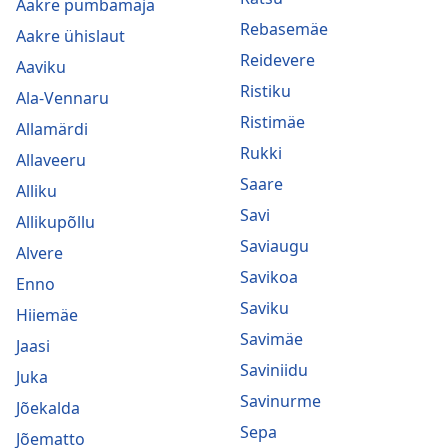
Aakre pumbamaja
Rebasemäe
Aakre ühislaut
Reidevere
Aaviku
Ristiku
Ala-Vennaru
Ristimäe
Allamärdi
Rukki
Allaveeru
Saare
Alliku
Savi
Allikupõllu
Saviaugu
Alvere
Savikoa
Enno
Saviku
Hiiemäe
Savimäe
Jaasi
Saviniidu
Juka
Savinurme
Jõekalda
Sepa
Jõematto