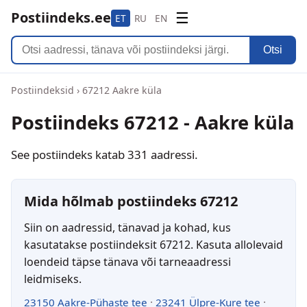
Postiindeks.ee
☰
ET
RU
EN
Otsi
Postiindeksid
›
67212 Aakre küla
Postiindeks 67212 - Aakre küla
See postiindeks katab 331 aadressi.
Mida hõlmab postiindeks 67212
Siin on aadressid, tänavad ja kohad, kus
kasutatakse postiindeksit 67212. Kasuta allolevaid
loendeid täpse tänava või tarneaadressi
leidmiseks.
23150 Aakre-Pühaste tee
·
23241 Ülpre-Kure tee
·