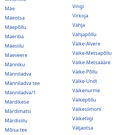
Vingi
Mäe
Virkoja
Mäeotsa
Vähja
Mäepõllu
Vähjapõllu
Mäeriba
Väike-Alvere
Mäesiilu
Väike-Metsapõllu
Mäeveere
Väike-Metsaääre
Männiku
Väike-Põllu
Männiladva
Väike-Undi
Männiladva tee
Väikenurme
Männiladva/1
Väikepõllu
Märdikese
Väikesiimoni
Märdimatsi
Väiketiigi
Märdisiilu
Väljaotsa
Mõisa tee