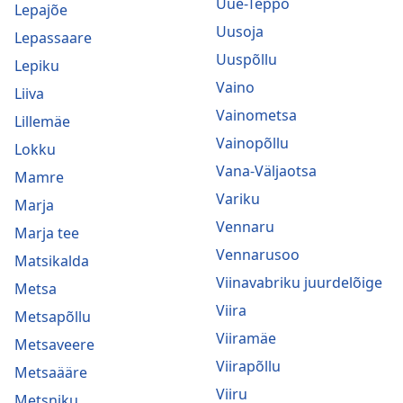
Uue-Teppo
Lepajõe
Uusoja
Lepassaare
Uuspõllu
Lepiku
Vaino
Liiva
Vainometsa
Lillemäe
Vainopõllu
Lokku
Vana-Väljaotsa
Mamre
Variku
Marja
Vennaru
Marja tee
Vennarusoo
Matsikalda
Viinavabriku juurdelõige
Metsa
Viira
Metsapõllu
Viiramäe
Metsaveere
Viirapõllu
Metsaääre
Viiru
Metsniku