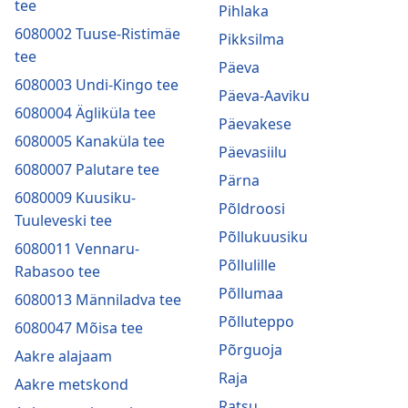
tee
Pihlaka
6080002 Tuuse-Ristimäe
Pikksilma
tee
Päeva
6080003 Undi-Kingo tee
Päeva-Aaviku
6080004 Ägliküla tee
Päevakese
6080005 Kanaküla tee
Päevasiilu
6080007 Palutare tee
Pärna
6080009 Kuusiku-
Põldroosi
Tuuleveski tee
Põllukuusiku
6080011 Vennaru-
Põllulille
Rabasoo tee
Põllumaa
6080013 Männiladva tee
Põlluteppo
6080047 Mõisa tee
Põrguoja
Aakre alajaam
Raja
Aakre metskond
Ratsu