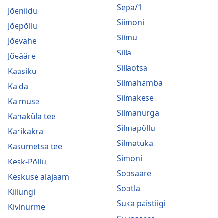
Sepa/1
Jõeniidu
Siimoni
Jõepõllu
Siimu
Jõevahe
Silla
Jõeääre
Sillaotsa
Kaasiku
Silmahamba
Kalda
Silmakese
Kalmuse
Silmanurga
Kanaküla tee
Silmapõllu
Karikakra
Silmatuka
Kasumetsa tee
Simoni
Kesk-Põllu
Soosaare
Keskuse alajaam
Sootla
Kiilungi
Suka paistiigi
Kivinurme