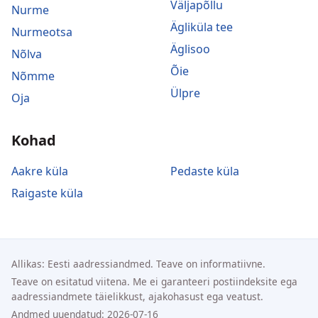
Väljapõllu
Nurme
Ägliküla tee
Nurmeotsa
Äglisoo
Nõlva
Õie
Nõmme
Ülpre
Oja
Kohad
Aakre küla
Pedaste küla
Raigaste küla
Allikas: Eesti aadressiandmed. Teave on informatiivne.
Teave on esitatud viitena. Me ei garanteeri postiindeksite ega
aadressiandmete täielikkust, ajakohasust ega veatust.
Andmed uuendatud: 2026-07-16