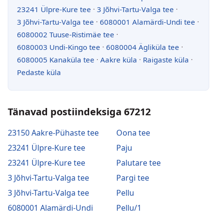
23241 Ülpre-Kure tee
·
3 Jõhvi-Tartu-Valga tee
·
3 Jõhvi-Tartu-Valga tee
·
6080001 Alamärdi-Undi tee
·
6080002 Tuuse-Ristimäe tee
·
6080003 Undi-Kingo tee
·
6080004 Ägliküla tee
·
6080005 Kanaküla tee
·
Aakre küla
·
Raigaste küla
·
Pedaste küla
Tänavad postiindeksiga 67212
23150 Aakre-Pühaste tee
Oona tee
23241 Ülpre-Kure tee
Paju
23241 Ülpre-Kure tee
Palutare tee
3 Jõhvi-Tartu-Valga tee
Pargi tee
3 Jõhvi-Tartu-Valga tee
Pellu
6080001 Alamärdi-Undi
Pellu/1