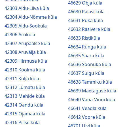
46629 Obja küla
42303 Aidu-Liiva küla
46630 Palasi küla
42304 Aidu-Nõmme küla
46631 Puka küla
42305 Aidu-Sooküla
46632 Rasivere küla
42306 Aruküla
46633 Ristiküla
42307 Arupäälse küla
46634 Rünga küla
42308 Aruvälja küla
46635 Saara küla
42309 Hirmuse küla
46636 Soonuka küla
42310 Koolma küla
46637 Suigu küla
42311 Kulja küla
46638 Tammiku küla
42312 Lümatu küla
46639 Mäetaguse küla
42313 Mehide küla
46640 Vana-Vinni küla
42314 Oandu küla
46641 Veadla küla
42315 Ojamaa küla
46642 Voore küla
42316 Piilse küla
46701 Ulvi küla