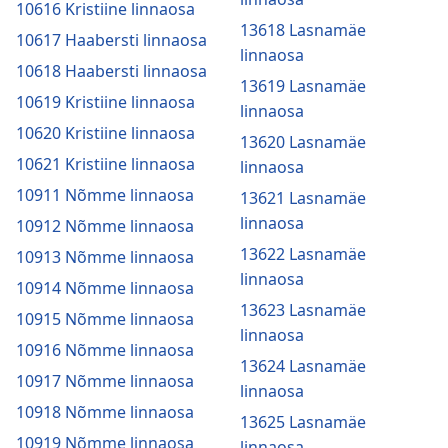
10616 Kristiine linnaosa
13618 Lasnamäe
10617 Haabersti linnaosa
linnaosa
10618 Haabersti linnaosa
13619 Lasnamäe
10619 Kristiine linnaosa
linnaosa
10620 Kristiine linnaosa
13620 Lasnamäe
10621 Kristiine linnaosa
linnaosa
10911 Nõmme linnaosa
13621 Lasnamäe
linnaosa
10912 Nõmme linnaosa
13622 Lasnamäe
10913 Nõmme linnaosa
linnaosa
10914 Nõmme linnaosa
13623 Lasnamäe
10915 Nõmme linnaosa
linnaosa
10916 Nõmme linnaosa
13624 Lasnamäe
10917 Nõmme linnaosa
linnaosa
10918 Nõmme linnaosa
13625 Lasnamäe
10919 Nõmme linnaosa
linnaosa