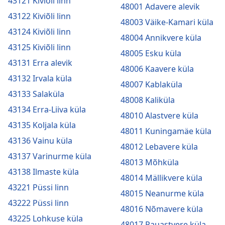
43121 Kiviõli linn
48001 Adavere alevik
43122 Kiviõli linn
48003 Väike-Kamari küla
43124 Kiviõli linn
48004 Annikvere küla
43125 Kiviõli linn
48005 Esku küla
43131 Erra alevik
48006 Kaavere küla
43132 Irvala küla
48007 Kablaküla
43133 Salaküla
48008 Kaliküla
43134 Erra-Liiva küla
48010 Alastvere küla
43135 Koljala küla
48011 Kuningamäe küla
43136 Vainu küla
48012 Lebavere küla
43137 Varinurme küla
48013 Mõhküla
43138 Ilmaste küla
48014 Mällikvere küla
43221 Püssi linn
48015 Neanurme küla
43222 Püssi linn
48016 Nõmavere küla
43225 Lohkuse küla
48017 Pauastvere küla