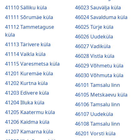
41110 Sälliku küla
46023 Sauvälja küla
41111 Sõrumäe küla
46024 Savalduma küla
41112 Tammetaguse
46025 Türje küla
küla
46026 Uudeküla
41113 Tärivere küla
46027 Vadiküla
41114 Vaikla küla
46028 Vistla küla
41115 Varesmetsa küla
46029 Võhmetu küla
41201 Kuremäe küla
46030 Võhmuta küla
41202 Kurtna küla
46101 Tamsalu linn
41203 Edivere küla
46105 Metskaevu küla
41204 Illuka küla
46106 Tamsalu linn
41205 Kaatermu küla
46107 Uudeküla
41206 Kaidma küla
46108 Tamsalu linn
41207 Kamarna küla
46201 Vorsti küla