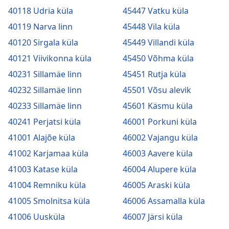
40118 Udria küla
45447 Vatku küla
40119 Narva linn
45448 Vila küla
40120 Sirgala küla
45449 Villandi küla
40121 Viivikonna küla
45450 Võhma küla
40231 Sillamäe linn
45451 Rutja küla
40232 Sillamäe linn
45501 Võsu alevik
40233 Sillamäe linn
45601 Käsmu küla
40241 Perjatsi küla
46001 Porkuni küla
41001 Alajõe küla
46002 Vajangu küla
41002 Karjamaa küla
46003 Aavere küla
41003 Katase küla
46004 Alupere küla
41004 Remniku küla
46005 Araski küla
41005 Smolnitsa küla
46006 Assamalla küla
41006 Uusküla
46007 Järsi küla