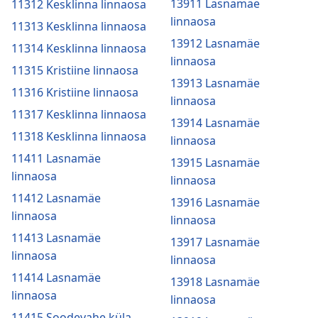
13911 Lasnamäe
11312 Kesklinna linnaosa
linnaosa
11313 Kesklinna linnaosa
13912 Lasnamäe
11314 Kesklinna linnaosa
linnaosa
11315 Kristiine linnaosa
13913 Lasnamäe
11316 Kristiine linnaosa
linnaosa
11317 Kesklinna linnaosa
13914 Lasnamäe
11318 Kesklinna linnaosa
linnaosa
11411 Lasnamäe
13915 Lasnamäe
linnaosa
linnaosa
11412 Lasnamäe
13916 Lasnamäe
linnaosa
linnaosa
11413 Lasnamäe
13917 Lasnamäe
linnaosa
linnaosa
11414 Lasnamäe
13918 Lasnamäe
linnaosa
linnaosa
11415 Soodevahe küla