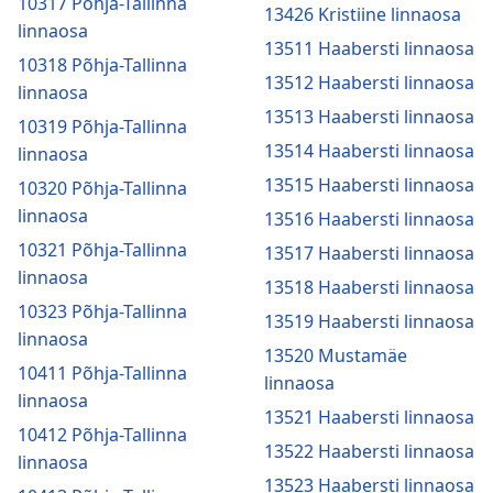
10317 Põhja-Tallinna
13426 Kristiine linnaosa
linnaosa
13511 Haabersti linnaosa
10318 Põhja-Tallinna
13512 Haabersti linnaosa
linnaosa
13513 Haabersti linnaosa
10319 Põhja-Tallinna
13514 Haabersti linnaosa
linnaosa
13515 Haabersti linnaosa
10320 Põhja-Tallinna
linnaosa
13516 Haabersti linnaosa
10321 Põhja-Tallinna
13517 Haabersti linnaosa
linnaosa
13518 Haabersti linnaosa
10323 Põhja-Tallinna
13519 Haabersti linnaosa
linnaosa
13520 Mustamäe
10411 Põhja-Tallinna
linnaosa
linnaosa
13521 Haabersti linnaosa
10412 Põhja-Tallinna
13522 Haabersti linnaosa
linnaosa
13523 Haabersti linnaosa