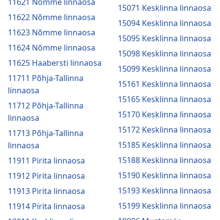
11621 Nõmme linnaosa
15071 Kesklinna linnaosa
11622 Nõmme linnaosa
15094 Kesklinna linnaosa
11623 Nõmme linnaosa
15095 Kesklinna linnaosa
11624 Nõmme linnaosa
15098 Kesklinna linnaosa
11625 Haabersti linnaosa
15099 Kesklinna linnaosa
11711 Põhja-Tallinna
15161 Kesklinna linnaosa
linnaosa
15165 Kesklinna linnaosa
11712 Põhja-Tallinna
15170 Kesklinna linnaosa
linnaosa
15172 Kesklinna linnaosa
11713 Põhja-Tallinna
15185 Kesklinna linnaosa
linnaosa
15188 Kesklinna linnaosa
11911 Pirita linnaosa
15190 Kesklinna linnaosa
11912 Pirita linnaosa
15193 Kesklinna linnaosa
11913 Pirita linnaosa
15199 Kesklinna linnaosa
11914 Pirita linnaosa