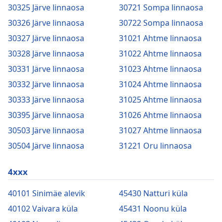
30325 Järve linnaosa
30721 Sompa linnaosa
30326 Järve linnaosa
30722 Sompa linnaosa
30327 Järve linnaosa
31021 Ahtme linnaosa
30328 Järve linnaosa
31022 Ahtme linnaosa
30331 Järve linnaosa
31023 Ahtme linnaosa
30332 Järve linnaosa
31024 Ahtme linnaosa
30333 Järve linnaosa
31025 Ahtme linnaosa
30395 Järve linnaosa
31026 Ahtme linnaosa
30503 Järve linnaosa
31027 Ahtme linnaosa
30504 Järve linnaosa
31221 Oru linnaosa
4xxx
40101 Sinimäe alevik
45430 Natturi küla
40102 Vaivara küla
45431 Noonu küla