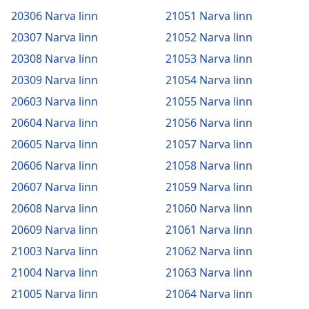
20306 Narva linn
21051 Narva linn
20307 Narva linn
21052 Narva linn
20308 Narva linn
21053 Narva linn
20309 Narva linn
21054 Narva linn
20603 Narva linn
21055 Narva linn
20604 Narva linn
21056 Narva linn
20605 Narva linn
21057 Narva linn
20606 Narva linn
21058 Narva linn
20607 Narva linn
21059 Narva linn
20608 Narva linn
21060 Narva linn
20609 Narva linn
21061 Narva linn
21003 Narva linn
21062 Narva linn
21004 Narva linn
21063 Narva linn
21005 Narva linn
21064 Narva linn