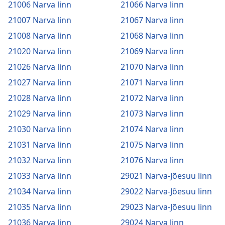
21006 Narva linn
21066 Narva linn
21007 Narva linn
21067 Narva linn
21008 Narva linn
21068 Narva linn
21020 Narva linn
21069 Narva linn
21026 Narva linn
21070 Narva linn
21027 Narva linn
21071 Narva linn
21028 Narva linn
21072 Narva linn
21029 Narva linn
21073 Narva linn
21030 Narva linn
21074 Narva linn
21031 Narva linn
21075 Narva linn
21032 Narva linn
21076 Narva linn
21033 Narva linn
29021 Narva-Jõesuu linn
21034 Narva linn
29022 Narva-Jõesuu linn
21035 Narva linn
29023 Narva-Jõesuu linn
21036 Narva linn
29024 Narva linn