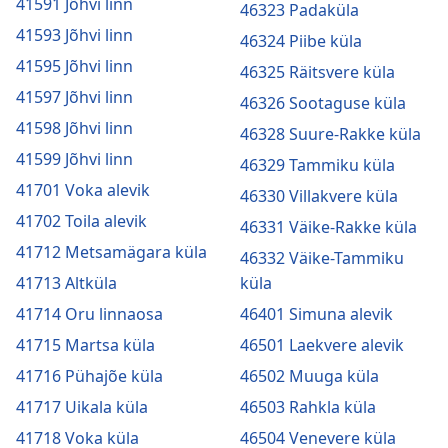
41591 Jõhvi linn
46323 Padaküla
41593 Jõhvi linn
46324 Piibe küla
41595 Jõhvi linn
46325 Räitsvere küla
41597 Jõhvi linn
46326 Sootaguse küla
41598 Jõhvi linn
46328 Suure-Rakke küla
41599 Jõhvi linn
46329 Tammiku küla
41701 Voka alevik
46330 Villakvere küla
41702 Toila alevik
46331 Väike-Rakke küla
41712 Metsamägara küla
46332 Väike-Tammiku
41713 Altküla
küla
41714 Oru linnaosa
46401 Simuna alevik
41715 Martsa küla
46501 Laekvere alevik
41716 Pühajõe küla
46502 Muuga küla
41717 Uikala küla
46503 Rahkla küla
41718 Voka küla
46504 Venevere küla