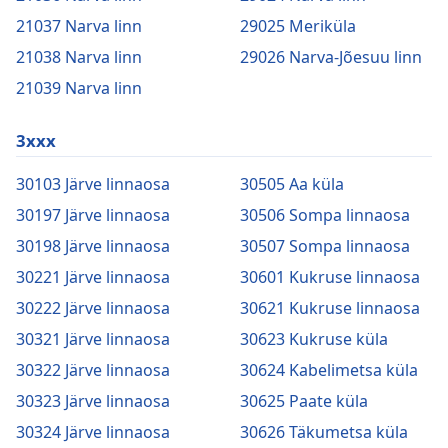
21037 Narva linn
29025 Meriküla
21038 Narva linn
29026 Narva-Jõesuu linn
21039 Narva linn
3xxx
30103 Järve linnaosa
30505 Aa küla
30197 Järve linnaosa
30506 Sompa linnaosa
30198 Järve linnaosa
30507 Sompa linnaosa
30221 Järve linnaosa
30601 Kukruse linnaosa
30222 Järve linnaosa
30621 Kukruse linnaosa
30321 Järve linnaosa
30623 Kukruse küla
30322 Järve linnaosa
30624 Kabelimetsa küla
30323 Järve linnaosa
30625 Paate küla
30324 Järve linnaosa
30626 Täkumetsa küla