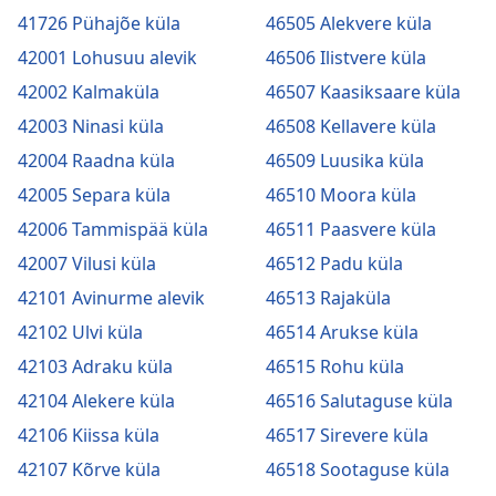
41726 Pühajõe küla
46505 Alekvere küla
42001 Lohusuu alevik
46506 Ilistvere küla
42002 Kalmaküla
46507 Kaasiksaare küla
42003 Ninasi küla
46508 Kellavere küla
42004 Raadna küla
46509 Luusika küla
42005 Separa küla
46510 Moora küla
42006 Tammispää küla
46511 Paasvere küla
42007 Vilusi küla
46512 Padu küla
42101 Avinurme alevik
46513 Rajaküla
42102 Ulvi küla
46514 Arukse küla
42103 Adraku küla
46515 Rohu küla
42104 Alekere küla
46516 Salutaguse küla
42106 Kiissa küla
46517 Sirevere küla
42107 Kõrve küla
46518 Sootaguse küla