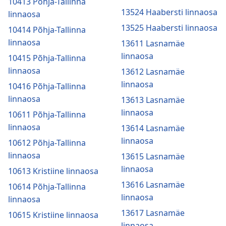
10413 Põhja-Tallinna
13524 Haabersti linnaosa
linnaosa
13525 Haabersti linnaosa
10414 Põhja-Tallinna
linnaosa
13611 Lasnamäe
linnaosa
10415 Põhja-Tallinna
linnaosa
13612 Lasnamäe
linnaosa
10416 Põhja-Tallinna
linnaosa
13613 Lasnamäe
linnaosa
10611 Põhja-Tallinna
linnaosa
13614 Lasnamäe
linnaosa
10612 Põhja-Tallinna
linnaosa
13615 Lasnamäe
linnaosa
10613 Kristiine linnaosa
13616 Lasnamäe
10614 Põhja-Tallinna
linnaosa
linnaosa
13617 Lasnamäe
10615 Kristiine linnaosa
linnaosa