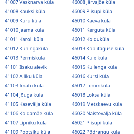
41007 Vasknarva küla
46008 Järvajõe küla
41008 Kauksi küla
46009 Piisupi küla
41009 Kuru küla
46010 Kaeva küla
41010 Jaama küla
46011 Kerguta küla
41011 Karoli küla
46012 Koiduküla
41012 Kuningaküla
46013 Koplitaguse küla
41013 Permisküla
46014 Kuie küla
41101 Iisaku alevik
46015 Kullenga küla
41102 Alliku küla
46016 Kursi küla
41103 Imatu küla
46017 Lemmküla
41104 Jõuga küla
46018 Loksa küla
41105 Kasevälja küla
46019 Metskaevu küla
41106 Koldamäe küla
46020 Naistevälja küla
41107 Lipniku küla
46021 Piisupi küla
41109 Pootsiku küla
46022 Põdrangu küla