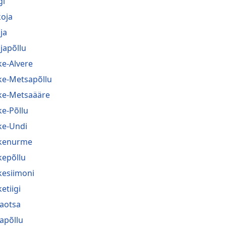
gi
koja
ja
japõllu
ke-Alvere
ke-Metsapõllu
ke-Metsaääre
ke-Põllu
ke-Undi
kenurme
kepõllu
kesiimoni
etiigi
jaotsa
japõllu