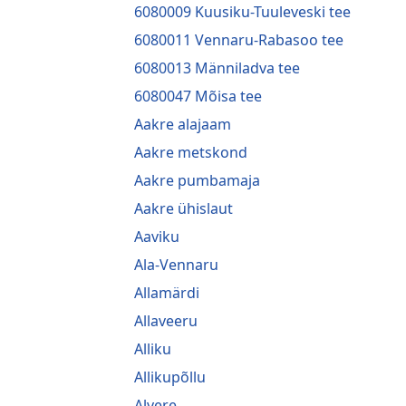
6080009 Kuusiku-Tuuleveski tee
6080011 Vennaru-Rabasoo tee
6080013 Männiladva tee
6080047 Mõisa tee
Aakre alajaam
Aakre metskond
Aakre pumbamaja
Aakre ühislaut
Aaviku
Ala-Vennaru
Allamärdi
Allaveeru
Alliku
Allikupõllu
Alvere