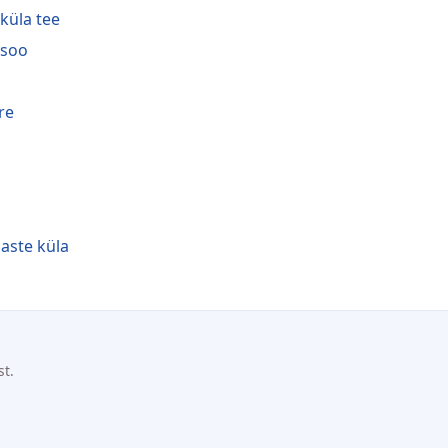
iküla tee
isoo
re
aste küla
st.