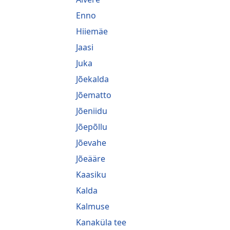
Enno
Hiiemäe
Jaasi
Juka
Jõekalda
Jõematto
Jõeniidu
Jõepõllu
Jõevahe
Jõeääre
Kaasiku
Kalda
Kalmuse
Kanaküla tee