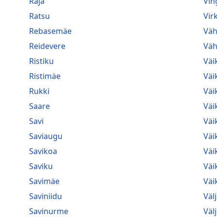
Raja
Vin
Ratsu
Vir
Rebasemäe
Väh
Reidevere
Väh
Ristiku
Väi
Ristimäe
Väi
Rukki
Väi
Saare
Väi
Savi
Väi
Saviaugu
Väi
Savikoa
Väi
Saviku
Väi
Savimäe
Väik
Saviniidu
Väl
Savinurme
Väl