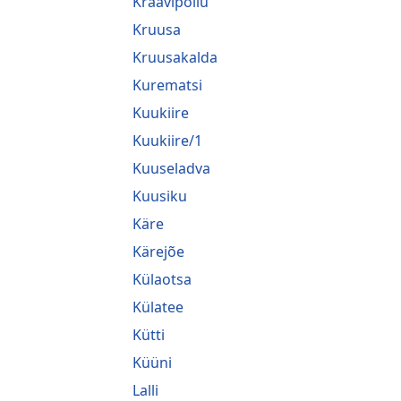
Kraavipõllu
Kruusa
Kruusakalda
Kurematsi
Kuukiire
Kuukiire/1
Kuuseladva
Kuusiku
Käre
Kärejõe
Külaotsa
Külatee
Kütti
Küüni
Lalli