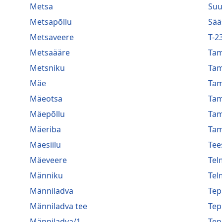
Metsa
Suu
Metsapõllu
Sää
Metsaveere
T-2
Metsaääre
Ta
Metsniku
Ta
Mäe
Ta
Mäeotsa
Ta
Mäepõllu
Ta
Mäeriba
Tam
Mäesiilu
Tee
Mäeveere
Tel
Männiku
Tel
Männiladva
Te
Männiladva tee
Te
Männiladva/1
Te