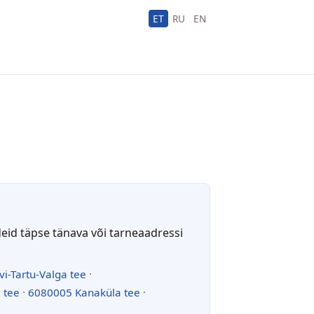
ET
RU
EN
deid täpse tänava või tarneaadressi
vi-Tartu-Valga tee
·
 tee
·
6080005 Kanaküla tee
·