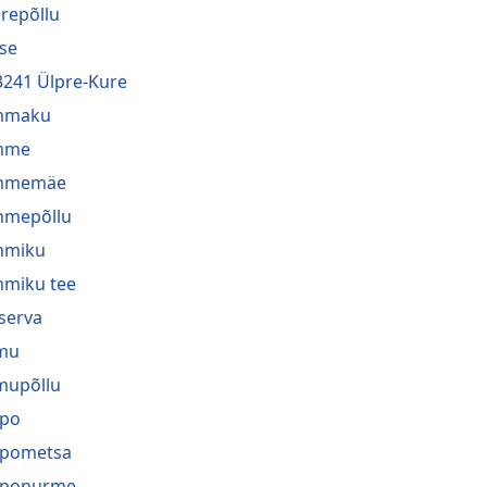
repõllu
se
3241 Ülpre-Kure
mmaku
mme
mmemäe
mmepõllu
mmiku
miku tee
serva
mu
mupõllu
ppo
ppometsa
pponurme