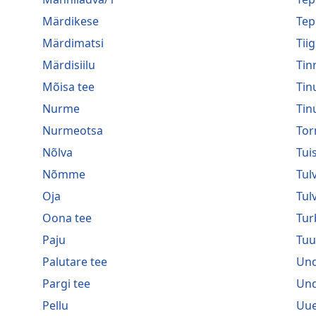
Märdikese
Tep
Märdimatsi
Tiig
Märdisiilu
Tin
Mõisa tee
Tin
Nurme
Tin
Nurmeotsa
Tor
Nõlva
Tui
Nõmme
Tulv
Oja
Tul
Oona tee
Tur
Paju
Tuu
Palutare tee
Und
Pargi tee
Und
Pellu
Uue