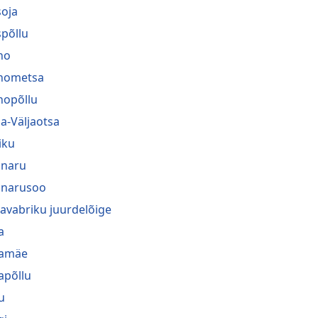
oja
põllu
no
nometsa
nopõllu
a-Väljaotsa
iku
naru
narusoo
navabriku juurdelõige
a
ramäe
rapõllu
u