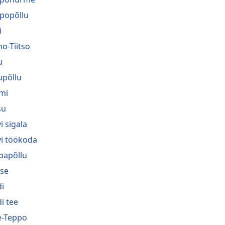
popõllu
i
no-Tiitso
u
upõllu
mi
su
i sigala
vi töökoda
bapõllu
se
i
i tee
-Teppo