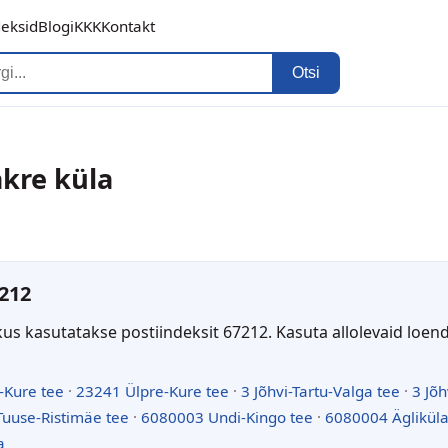
deksid
Blogi
KKK
Kontakt
Otsi
akre küla
212
kus kasutatakse postiindeksit 67212. Kasuta allolevaid loen
-Kure tee
·
23241 Ülpre-Kure tee
·
3 Jõhvi-Tartu-Valga tee
·
3 Jõh
uuse-Ristimäe tee
·
6080003 Undi-Kingo tee
·
6080004 Ägliküla
a