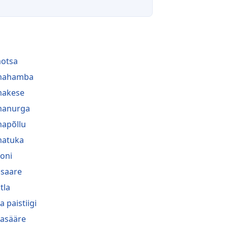
aotsa
lmahamba
makese
manurga
mapõllu
matuka
oni
saare
tla
a paistiigi
asääre