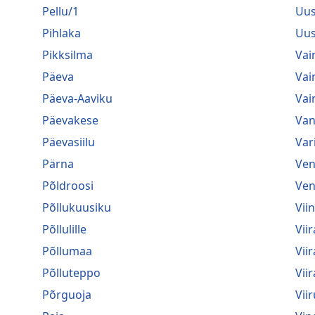
Pellu/1
Uus
Pihlaka
Uus
Pikksilma
Vai
Päeva
Vai
Päeva-Aaviku
Vai
Päevakese
Van
Päevasiilu
Var
Pärna
Ven
Põldroosi
Ven
Põllukuusiku
Vii
Põllulille
Viir
Põllumaa
Vii
Põlluteppo
Vii
Põrguoja
Viir