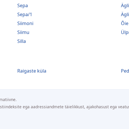
Sepa
Ägl
Sepa/1
Ägl
Siimoni
Õie
Siimu
Ülp
Silla
Raigaste küla
Ped
matiivne.
ostiindeksite ega aadressiandmete täielikkust, ajakohasust ega veatu