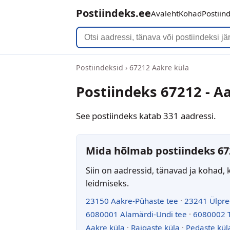
Postiindeks.ee
Avaleht
Kohad
Postiin
Postiindeksid
›
67212 Aakre küla
Postiindeks 67212 - A
See postiindeks katab 331 aadressi.
Mida hõlmab postiindeks 67
Siin on aadressid, tänavad ja kohad, 
leidmiseks.
23150 Aakre-Pühaste tee
·
23241 Ülpre
6080001 Alamärdi-Undi tee
·
6080002 T
Aakre küla
·
Raigaste küla
·
Pedaste kül