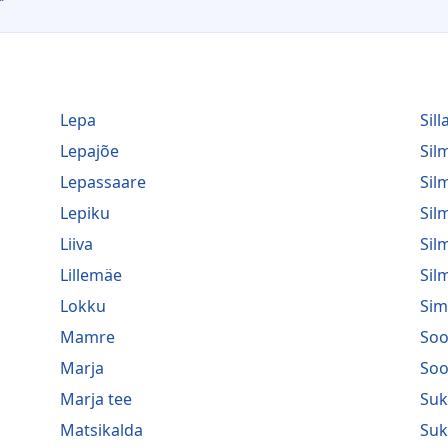
Lepa
Sill
Lepajõe
Si
Lepassaare
Sil
Lepiku
Sil
Liiva
Sil
Lillemäe
Sil
Lokku
Sim
Mamre
Soo
Marja
Soo
Marja tee
Suk
Matsikalda
Suk