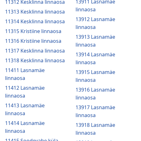
13911 Lasnamäe
11312 Kesklinna linnaosa
linnaosa
11313 Kesklinna linnaosa
13912 Lasnamäe
11314 Kesklinna linnaosa
linnaosa
11315 Kristiine linnaosa
13913 Lasnamäe
11316 Kristiine linnaosa
linnaosa
11317 Kesklinna linnaosa
13914 Lasnamäe
11318 Kesklinna linnaosa
linnaosa
11411 Lasnamäe
13915 Lasnamäe
linnaosa
linnaosa
11412 Lasnamäe
13916 Lasnamäe
linnaosa
linnaosa
11413 Lasnamäe
13917 Lasnamäe
linnaosa
linnaosa
11414 Lasnamäe
13918 Lasnamäe
linnaosa
linnaosa
11415 Soodevahe küla