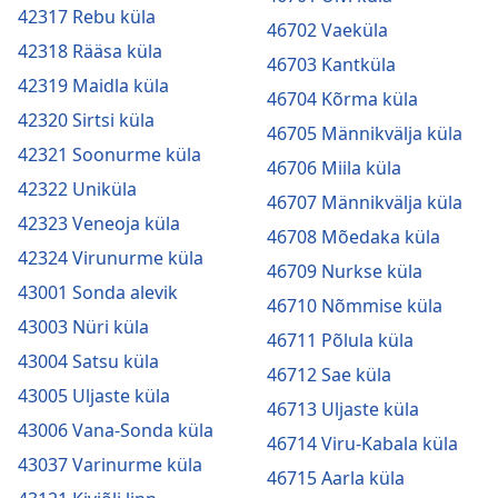
42317 Rebu küla
46702 Vaeküla
42318 Rääsa küla
46703 Kantküla
42319 Maidla küla
46704 Kõrma küla
42320 Sirtsi küla
46705 Männikvälja küla
42321 Soonurme küla
46706 Miila küla
42322 Uniküla
46707 Männikvälja küla
42323 Veneoja küla
46708 Mõedaka küla
42324 Virunurme küla
46709 Nurkse küla
43001 Sonda alevik
46710 Nõmmise küla
43003 Nüri küla
46711 Põlula küla
43004 Satsu küla
46712 Sae küla
43005 Uljaste küla
46713 Uljaste küla
43006 Vana-Sonda küla
46714 Viru-Kabala küla
43037 Varinurme küla
46715 Aarla küla