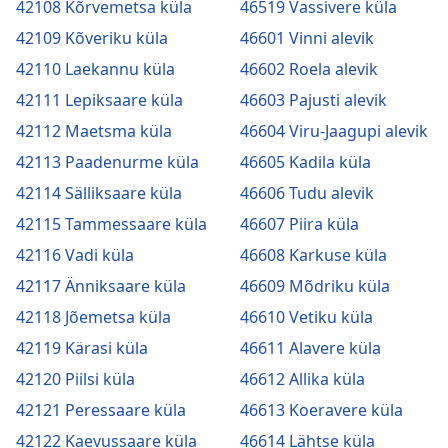
42108 Kõrvemetsa küla
46519 Vassivere küla
42109 Kõveriku küla
46601 Vinni alevik
42110 Laekannu küla
46602 Roela alevik
42111 Lepiksaare küla
46603 Pajusti alevik
42112 Maetsma küla
46604 Viru-Jaagupi alevik
42113 Paadenurme küla
46605 Kadila küla
42114 Sälliksaare küla
46606 Tudu alevik
42115 Tammessaare küla
46607 Piira küla
42116 Vadi küla
46608 Karkuse küla
42117 Änniksaare küla
46609 Mõdriku küla
42118 Jõemetsa küla
46610 Vetiku küla
42119 Kärasi küla
46611 Alavere küla
42120 Piilsi küla
46612 Allika küla
42121 Peressaare küla
46613 Koeravere küla
42122 Kaevussaare küla
46614 Lähtse küla