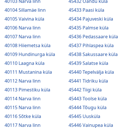
40103 Narva linn
45432 Oandu küla
40104 Sillamäe linn
45433 Paasi küla
40105 Vaivina küla
45434 Pajuveski küla
40106 Narva linn
45435 Palmse küla
40107 Narva linn
45436 Pedassaare küla
40108 Hiiemetsa küla
45437 Pihlaspea küla
40109 Hundinurga küla
45438 Sakussaare küla
40110 Laagna küla
45439 Salatse küla
40111 Mustanina küla
45440 Tepelvälja küla
40112 Narva linn
45441 Tidriku küla
40113 Pimestiku küla
45442 Tiigi küla
40114 Narva linn
45443 Toolse küla
40115 Narva linn
45444 Tõugu küla
40116 Sõtke küla
45445 Uusküla
40117 Narva linn
45446 Vainupea küla