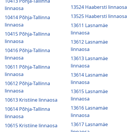
10413 Põhja-Tallinna
13524 Haabersti linnaosa
linnaosa
13525 Haabersti linnaosa
10414 Põhja-Tallinna
linnaosa
13611 Lasnamäe
linnaosa
10415 Põhja-Tallinna
linnaosa
13612 Lasnamäe
linnaosa
10416 Põhja-Tallinna
linnaosa
13613 Lasnamäe
linnaosa
10611 Põhja-Tallinna
linnaosa
13614 Lasnamäe
linnaosa
10612 Põhja-Tallinna
linnaosa
13615 Lasnamäe
linnaosa
10613 Kristiine linnaosa
13616 Lasnamäe
10614 Põhja-Tallinna
linnaosa
linnaosa
13617 Lasnamäe
10615 Kristiine linnaosa
linnaosa