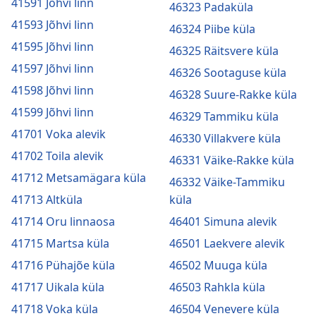
41591 Jõhvi linn
46323 Padaküla
41593 Jõhvi linn
46324 Piibe küla
41595 Jõhvi linn
46325 Räitsvere küla
41597 Jõhvi linn
46326 Sootaguse küla
41598 Jõhvi linn
46328 Suure-Rakke küla
41599 Jõhvi linn
46329 Tammiku küla
41701 Voka alevik
46330 Villakvere küla
41702 Toila alevik
46331 Väike-Rakke küla
41712 Metsamägara küla
46332 Väike-Tammiku
41713 Altküla
küla
41714 Oru linnaosa
46401 Simuna alevik
41715 Martsa küla
46501 Laekvere alevik
41716 Pühajõe küla
46502 Muuga küla
41717 Uikala küla
46503 Rahkla küla
41718 Voka küla
46504 Venevere küla