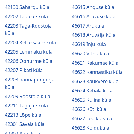
42130 Sahargu küla
46615 Anguse küla
42202 Tagajõe küla
46616 Aravuse küla
42203 Taga-Roostoja
46617 Aruküla
küla
46618 Aruvälja küla
42204 Kellassaare küla
46619 Inju küla
42205 Lemmaku küla
46620 Võhu küla
42206 Oonurme küla
46621 Kakumäe küla
42207 Pikati küla
46622 Kannastiku küla
42208 Rannapungerja
46623 Kaukvere küla
küla
46624 Kehala küla
42209 Roostoja küla
46625 Kulina küla
42211 Tagajõe küla
46626 Küti küla
42213 Lõpe küla
46627 Lepiku küla
42301 Savala küla
46628 Koiduküla
42302 Aidu küla