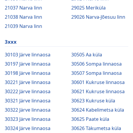
21037 Narva linn
29025 Meriküla
21038 Narva linn
29026 Narva-Jõesuu linn
21039 Narva linn
3xxx
30103 Järve linnaosa
30505 Aa küla
30197 Järve linnaosa
30506 Sompa linnaosa
30198 Järve linnaosa
30507 Sompa linnaosa
30221 Järve linnaosa
30601 Kukruse linnaosa
30222 Järve linnaosa
30621 Kukruse linnaosa
30321 Järve linnaosa
30623 Kukruse küla
30322 Järve linnaosa
30624 Kabelimetsa küla
30323 Järve linnaosa
30625 Paate küla
30324 Järve linnaosa
30626 Täkumetsa küla