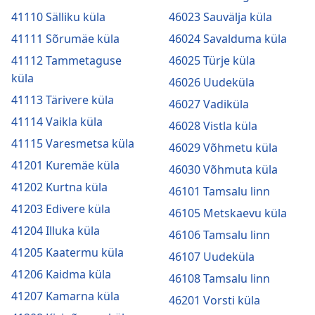
41110 Sälliku küla
46023 Sauvälja küla
41111 Sõrumäe küla
46024 Savalduma küla
41112 Tammetaguse
46025 Türje küla
küla
46026 Uudeküla
41113 Tärivere küla
46027 Vadiküla
41114 Vaikla küla
46028 Vistla küla
41115 Varesmetsa küla
46029 Võhmetu küla
41201 Kuremäe küla
46030 Võhmuta küla
41202 Kurtna küla
46101 Tamsalu linn
41203 Edivere küla
46105 Metskaevu küla
41204 Illuka küla
46106 Tamsalu linn
41205 Kaatermu küla
46107 Uudeküla
41206 Kaidma küla
46108 Tamsalu linn
41207 Kamarna küla
46201 Vorsti küla