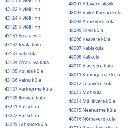
43121 Kiviõli linn
48001 Adavere alevik
43122 Kiviõli linn
48003 Väike-Kamari küla
43124 Kiviõli linn
48004 Annikvere küla
43125 Kiviõli linn
48005 Esku küla
43131 Erra alevik
48006 Kaavere küla
43132 Irvala küla
48007 Kablaküla
43133 Salaküla
48008 Kaliküla
43134 Erra-Liiva küla
48010 Alastvere küla
43135 Koljala küla
48011 Kuningamäe küla
43136 Vainu küla
48012 Lebavere küla
43137 Varinurme küla
48013 Mõhküla
43138 Ilmaste küla
48014 Mällikvere küla
43221 Püssi linn
48015 Neanurme küla
43222 Püssi linn
48016 Nõmavere küla
43225 Lohkuse küla
48017 Pauastvere küla