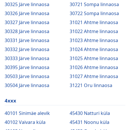
30325 Järve linnaosa
30721 Sompa linnaosa
30326 Järve linnaosa
30722 Sompa linnaosa
30327 Järve linnaosa
31021 Ahtme linnaosa
30328 Järve linnaosa
31022 Ahtme linnaosa
30331 Järve linnaosa
31023 Ahtme linnaosa
30332 Järve linnaosa
31024 Ahtme linnaosa
30333 Järve linnaosa
31025 Ahtme linnaosa
30395 Järve linnaosa
31026 Ahtme linnaosa
30503 Järve linnaosa
31027 Ahtme linnaosa
30504 Järve linnaosa
31221 Oru linnaosa
4xxx
40101 Sinimäe alevik
45430 Natturi küla
40102 Vaivara küla
45431 Noonu küla