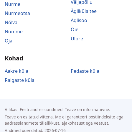
Väljapõllu
Nurme
Ägliküla tee
Nurmeotsa
Äglisoo
Nõlva
Õie
Nõmme
Ülpre
Oja
Kohad
Aakre küla
Pedaste küla
Raigaste küla
Allikas: Eesti aadressiandmed. Teave on informatiivne.
Teave on esitatud viitena. Me ei garanteeri postiindeksite ega
aadressiandmete täielikkust, ajakohasust ega veatust.
Andmed uuendatud: 2026-07-16