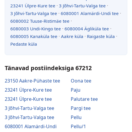
23241 Ülpre-Kure tee
·
3 Jõhvi-Tartu-Valga tee
·
3 Jõhvi-Tartu-Valga tee
·
6080001 Alamärdi-Undi tee
·
6080002 Tuuse-Ristimäe tee
·
6080003 Undi-Kingo tee
·
6080004 Ägliküla tee
·
6080005 Kanaküla tee
·
Aakre küla
·
Raigaste küla
·
Pedaste küla
Tänavad postiindeksiga 67212
23150 Aakre-Pühaste tee
Oona tee
23241 Ülpre-Kure tee
Paju
23241 Ülpre-Kure tee
Palutare tee
3 Jõhvi-Tartu-Valga tee
Pargi tee
3 Jõhvi-Tartu-Valga tee
Pellu
6080001 Alamärdi-Undi
Pellu/1