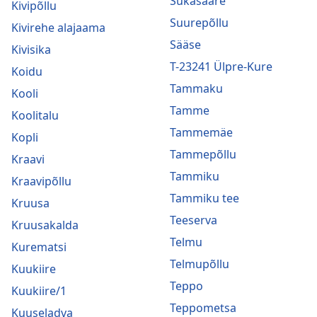
Sukasääre
Kivipõllu
Suurepõllu
Kivirehe alajaama
Sääse
Kivisika
T-23241 Ülpre-Kure
Koidu
Tammaku
Kooli
Tamme
Koolitalu
Tammemäe
Kopli
Tammepõllu
Kraavi
Tammiku
Kraavipõllu
Tammiku tee
Kruusa
Teeserva
Kruusakalda
Telmu
Kurematsi
Telmupõllu
Kuukiire
Teppo
Kuukiire/1
Teppometsa
Kuuseladva