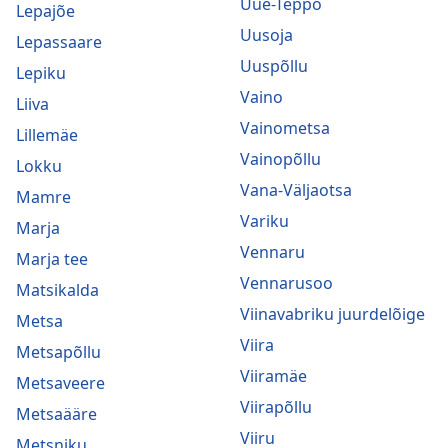
Uue-Teppo
Lepajõe
Uusoja
Lepassaare
Uuspõllu
Lepiku
Vaino
Liiva
Vainometsa
Lillemäe
Vainopõllu
Lokku
Vana-Väljaotsa
Mamre
Variku
Marja
Vennaru
Marja tee
Vennarusoo
Matsikalda
Viinavabriku juurdelõige
Metsa
Viira
Metsapõllu
Viiramäe
Metsaveere
Viirapõllu
Metsaääre
Viiru
Metsniku