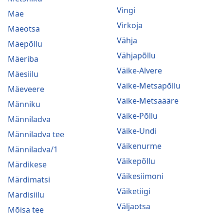
Vingi
Mäe
Virkoja
Mäeotsa
Vähja
Mäepõllu
Vähjapõllu
Mäeriba
Väike-Alvere
Mäesiilu
Väike-Metsapõllu
Mäeveere
Väike-Metsaääre
Männiku
Väike-Põllu
Männiladva
Väike-Undi
Männiladva tee
Väikenurme
Männiladva/1
Väikepõllu
Märdikese
Väikesiimoni
Märdimatsi
Väiketiigi
Märdisiilu
Väljaotsa
Mõisa tee