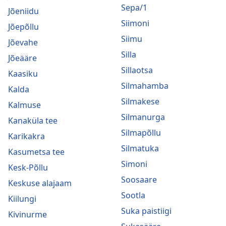
Sepa/1
Jõeniidu
Siimoni
Jõepõllu
Siimu
Jõevahe
Silla
Jõeääre
Sillaotsa
Kaasiku
Silmahamba
Kalda
Silmakese
Kalmuse
Silmanurga
Kanaküla tee
Silmapõllu
Karikakra
Silmatuka
Kasumetsa tee
Simoni
Kesk-Põllu
Soosaare
Keskuse alajaam
Sootla
Kiilungi
Suka paistiigi
Kivinurme