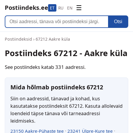
Postiindeks.ee
☰
ET
RU
EN
Otsi
Postiindeksid
›
67212 Aakre küla
Postiindeks 67212 - Aakre küla
See postiindeks katab 331 aadressi.
Mida hõlmab postiindeks 67212
Siin on aadressid, tänavad ja kohad, kus
kasutatakse postiindeksit 67212. Kasuta allolevaid
loendeid täpse tänava või tarneaadressi
leidmiseks.
23150 Aakre-Pühaste tee
·
23241 Ülpre-Kure tee
·