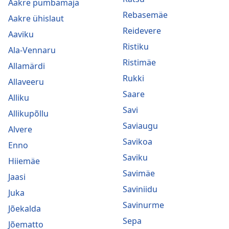
Aakre pumbamaja
Rebasemäe
Aakre ühislaut
Reidevere
Aaviku
Ristiku
Ala-Vennaru
Ristimäe
Allamärdi
Rukki
Allaveeru
Saare
Alliku
Savi
Allikupõllu
Saviaugu
Alvere
Savikoa
Enno
Saviku
Hiiemäe
Savimäe
Jaasi
Saviniidu
Juka
Savinurme
Jõekalda
Sepa
Jõematto