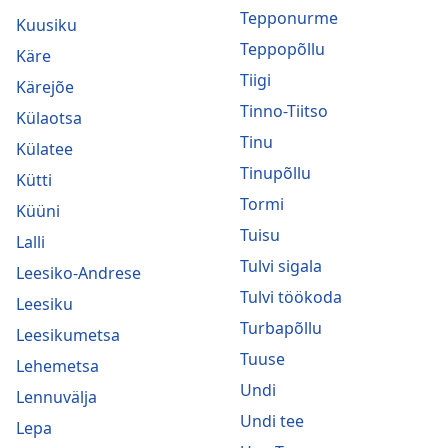
Tepponurme
Kuusiku
Teppopõllu
Käre
Tiigi
Kärejõe
Tinno-Tiitso
Külaotsa
Tinu
Külatee
Tinupõllu
Kütti
Tormi
Küüni
Tuisu
Lalli
Tulvi sigala
Leesiko-Andrese
Tulvi töökoda
Leesiku
Turbapõllu
Leesikumetsa
Tuuse
Lehemetsa
Undi
Lennuvälja
Undi tee
Lepa