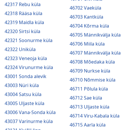
42317 Rebu küla
46702 Vaeküla
42318 Rääsa küla
46703 Kantküla
42319 Maidla küla
46704 Kõrma küla
42320 Sirtsi küla
46705 Männikvälja küla
42321 Soonurme küla
46706 Miila küla
42322 Uniküla
46707 Männikvälja küla
42323 Veneoja küla
46708 Mõedaka küla
42324 Virunurme küla
46709 Nurkse küla
43001 Sonda alevik
46710 Nõmmise küla
43003 Nüri küla
46711 Põlula küla
43004 Satsu küla
46712 Sae küla
43005 Uljaste küla
46713 Uljaste küla
43006 Vana-Sonda küla
46714 Viru-Kabala küla
43037 Varinurme küla
46715 Aarla küla