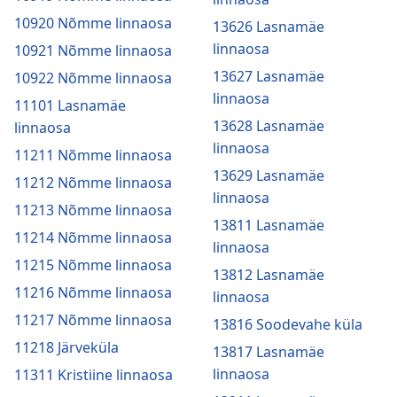
10920 Nõmme linnaosa
13626 Lasnamäe
linnaosa
10921 Nõmme linnaosa
13627 Lasnamäe
10922 Nõmme linnaosa
linnaosa
11101 Lasnamäe
13628 Lasnamäe
linnaosa
linnaosa
11211 Nõmme linnaosa
13629 Lasnamäe
11212 Nõmme linnaosa
linnaosa
11213 Nõmme linnaosa
13811 Lasnamäe
11214 Nõmme linnaosa
linnaosa
11215 Nõmme linnaosa
13812 Lasnamäe
11216 Nõmme linnaosa
linnaosa
11217 Nõmme linnaosa
13816 Soodevahe küla
11218 Järveküla
13817 Lasnamäe
linnaosa
11311 Kristiine linnaosa