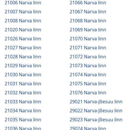
21006 Narva linn
21066 Narva linn
21007 Narva linn
21067 Narva linn
21008 Narva linn
21068 Narva linn
21020 Narva linn
21069 Narva linn
21026 Narva linn
21070 Narva linn
21027 Narva linn
21071 Narva linn
21028 Narva linn
21072 Narva linn
21029 Narva linn
21073 Narva linn
21030 Narva linn
21074 Narva linn
21031 Narva linn
21075 Narva linn
21032 Narva linn
21076 Narva linn
21033 Narva linn
29021 Narva-Jõesuu linn
21034 Narva linn
29022 Narva-Jõesuu linn
21035 Narva linn
29023 Narva-Jõesuu linn
21036 Narva linn
29024 Narva linn