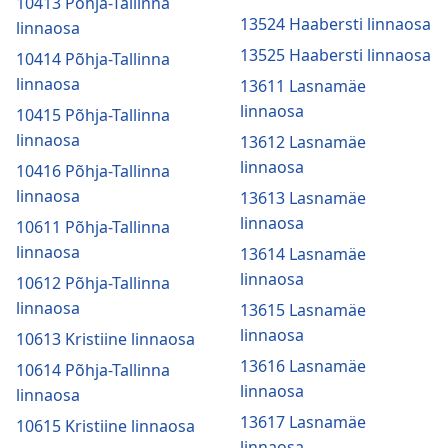
10413 Põhja-Tallinna
13524 Haabersti linnaosa
linnaosa
13525 Haabersti linnaosa
10414 Põhja-Tallinna
linnaosa
13611 Lasnamäe
linnaosa
10415 Põhja-Tallinna
linnaosa
13612 Lasnamäe
linnaosa
10416 Põhja-Tallinna
linnaosa
13613 Lasnamäe
linnaosa
10611 Põhja-Tallinna
linnaosa
13614 Lasnamäe
linnaosa
10612 Põhja-Tallinna
linnaosa
13615 Lasnamäe
linnaosa
10613 Kristiine linnaosa
13616 Lasnamäe
10614 Põhja-Tallinna
linnaosa
linnaosa
13617 Lasnamäe
10615 Kristiine linnaosa
linnaosa