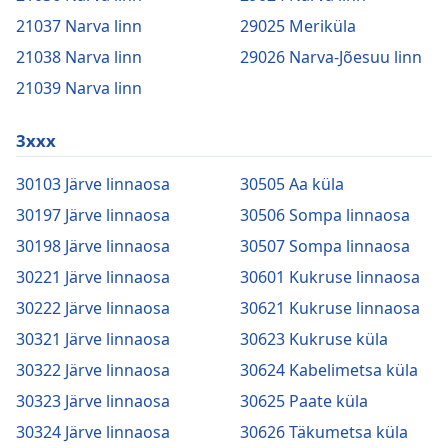
21037 Narva linn
29025 Meriküla
21038 Narva linn
29026 Narva-Jõesuu linn
21039 Narva linn
3xxx
30103 Järve linnaosa
30505 Aa küla
30197 Järve linnaosa
30506 Sompa linnaosa
30198 Järve linnaosa
30507 Sompa linnaosa
30221 Järve linnaosa
30601 Kukruse linnaosa
30222 Järve linnaosa
30621 Kukruse linnaosa
30321 Järve linnaosa
30623 Kukruse küla
30322 Järve linnaosa
30624 Kabelimetsa küla
30323 Järve linnaosa
30625 Paate küla
30324 Järve linnaosa
30626 Täkumetsa küla