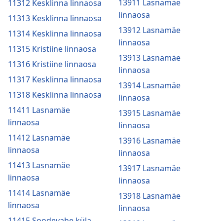
13911 Lasnamäe
11312 Kesklinna linnaosa
linnaosa
11313 Kesklinna linnaosa
13912 Lasnamäe
11314 Kesklinna linnaosa
linnaosa
11315 Kristiine linnaosa
13913 Lasnamäe
11316 Kristiine linnaosa
linnaosa
11317 Kesklinna linnaosa
13914 Lasnamäe
11318 Kesklinna linnaosa
linnaosa
11411 Lasnamäe
13915 Lasnamäe
linnaosa
linnaosa
11412 Lasnamäe
13916 Lasnamäe
linnaosa
linnaosa
11413 Lasnamäe
13917 Lasnamäe
linnaosa
linnaosa
11414 Lasnamäe
13918 Lasnamäe
linnaosa
linnaosa
11415 Soodevahe küla