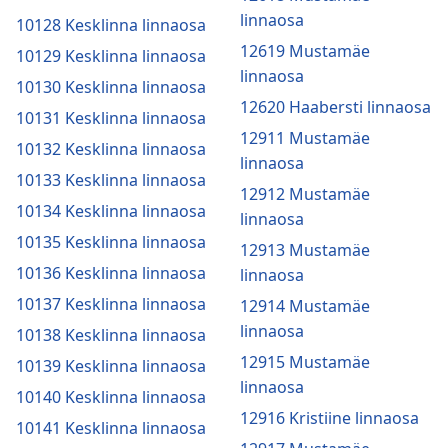
linnaosa
10128 Kesklinna linnaosa
12619 Mustamäe
10129 Kesklinna linnaosa
linnaosa
10130 Kesklinna linnaosa
12620 Haabersti linnaosa
10131 Kesklinna linnaosa
12911 Mustamäe
10132 Kesklinna linnaosa
linnaosa
10133 Kesklinna linnaosa
12912 Mustamäe
10134 Kesklinna linnaosa
linnaosa
10135 Kesklinna linnaosa
12913 Mustamäe
10136 Kesklinna linnaosa
linnaosa
10137 Kesklinna linnaosa
12914 Mustamäe
linnaosa
10138 Kesklinna linnaosa
12915 Mustamäe
10139 Kesklinna linnaosa
linnaosa
10140 Kesklinna linnaosa
12916 Kristiine linnaosa
10141 Kesklinna linnaosa