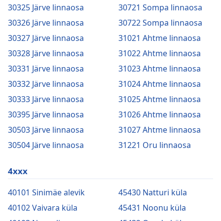
30325 Järve linnaosa
30721 Sompa linnaosa
30326 Järve linnaosa
30722 Sompa linnaosa
30327 Järve linnaosa
31021 Ahtme linnaosa
30328 Järve linnaosa
31022 Ahtme linnaosa
30331 Järve linnaosa
31023 Ahtme linnaosa
30332 Järve linnaosa
31024 Ahtme linnaosa
30333 Järve linnaosa
31025 Ahtme linnaosa
30395 Järve linnaosa
31026 Ahtme linnaosa
30503 Järve linnaosa
31027 Ahtme linnaosa
30504 Järve linnaosa
31221 Oru linnaosa
4xxx
40101 Sinimäe alevik
45430 Natturi küla
40102 Vaivara küla
45431 Noonu küla