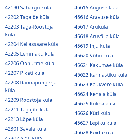
42130 Sahargu küla
46615 Anguse küla
42202 Tagajõe küla
46616 Aravuse küla
42203 Taga-Roostoja
46617 Aruküla
küla
46618 Aruvälja küla
42204 Kellassaare küla
46619 Inju küla
42205 Lemmaku küla
46620 Võhu küla
42206 Oonurme küla
46621 Kakumäe küla
42207 Pikati küla
46622 Kannastiku küla
42208 Rannapungerja
46623 Kaukvere küla
küla
46624 Kehala küla
42209 Roostoja küla
46625 Kulina küla
42211 Tagajõe küla
46626 Küti küla
42213 Lõpe küla
46627 Lepiku küla
42301 Savala küla
46628 Koiduküla
42302 Aidu küla