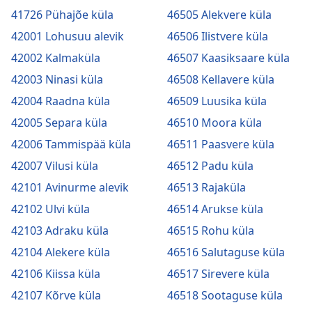
41726 Pühajõe küla
46505 Alekvere küla
42001 Lohusuu alevik
46506 Ilistvere küla
42002 Kalmaküla
46507 Kaasiksaare küla
42003 Ninasi küla
46508 Kellavere küla
42004 Raadna küla
46509 Luusika küla
42005 Separa küla
46510 Moora küla
42006 Tammispää küla
46511 Paasvere küla
42007 Vilusi küla
46512 Padu küla
42101 Avinurme alevik
46513 Rajaküla
42102 Ulvi küla
46514 Arukse küla
42103 Adraku küla
46515 Rohu küla
42104 Alekere küla
46516 Salutaguse küla
42106 Kiissa küla
46517 Sirevere küla
42107 Kõrve küla
46518 Sootaguse küla