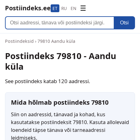
Postiindeks.ee
☰
ET
RU
EN
Otsi
Postiindeksid
›
79810 Aandu küla
Postiindeks 79810 - Aandu
küla
See postiindeks katab 120 aadressi.
Mida hõlmab postiindeks 79810
Siin on aadressid, tänavad ja kohad, kus
kasutatakse postiindeksit 79810. Kasuta allolevaid
loendeid täpse tänava või tarneaadressi
leidmiseks.