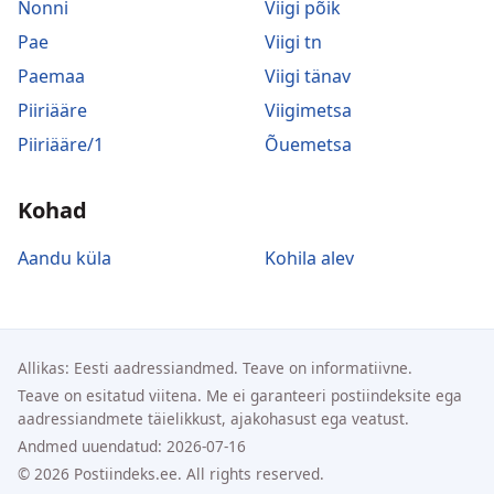
Nonni
Viigi põik
Pae
Viigi tn
Paemaa
Viigi tänav
Piiriääre
Viigimetsa
Piiriääre/1
Õuemetsa
Kohad
Aandu küla
Kohila alev
Allikas: Eesti aadressiandmed. Teave on informatiivne.
Teave on esitatud viitena. Me ei garanteeri postiindeksite ega
aadressiandmete täielikkust, ajakohasust ega veatust.
Andmed uuendatud: 2026-07-16
© 2026 Postiindeks.ee. All rights reserved.