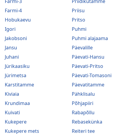
Farmi-3
Priidikutamme
Farmi-4
Priisu
Hobukaevu
Pritso
Igori
Puhmi
Jakobsoni
Puhmi alajaama
Jansu
Päevalille
Juhani
Päevati-Hansu
Jürikaasiku
Päevati-Pritso
Jürimetsa
Päevati-Tomasoni
Karstitamme
Päevatitamme
Kiviaia
Pähklisalu
Krundimaa
Põhjapiiri
Kuivati
Rabapõllu
Kukepere
Rebasekünka
Kukepere mets
Reiteri tee