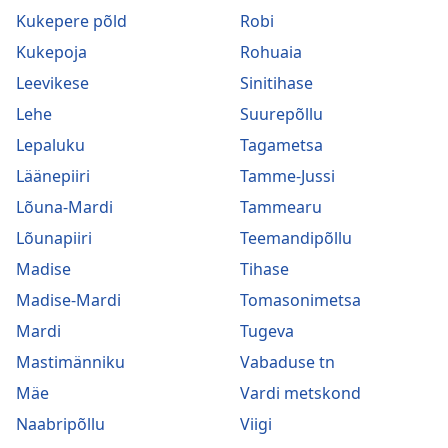
Kukepere põld
Robi
Kukepoja
Rohuaia
Leevikese
Sinitihase
Lehe
Suurepõllu
Lepaluku
Tagametsa
Läänepiiri
Tamme-Jussi
Lõuna-Mardi
Tammearu
Lõunapiiri
Teemandipõllu
Madise
Tihase
Madise-Mardi
Tomasonimetsa
Mardi
Tugeva
Mastimänniku
Vabaduse tn
Mäe
Vardi metskond
Naabripõllu
Viigi