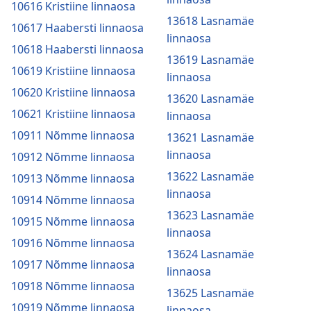
10616 Kristiine linnaosa
13618 Lasnamäe
10617 Haabersti linnaosa
linnaosa
10618 Haabersti linnaosa
13619 Lasnamäe
10619 Kristiine linnaosa
linnaosa
10620 Kristiine linnaosa
13620 Lasnamäe
10621 Kristiine linnaosa
linnaosa
10911 Nõmme linnaosa
13621 Lasnamäe
linnaosa
10912 Nõmme linnaosa
13622 Lasnamäe
10913 Nõmme linnaosa
linnaosa
10914 Nõmme linnaosa
13623 Lasnamäe
10915 Nõmme linnaosa
linnaosa
10916 Nõmme linnaosa
13624 Lasnamäe
10917 Nõmme linnaosa
linnaosa
10918 Nõmme linnaosa
13625 Lasnamäe
10919 Nõmme linnaosa
linnaosa