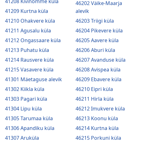
41208 Kivinõmme küla
46202 Väike-Maarja
41209 Kurtna küla
alevik
41210 Ohakvere küla
46203 Triigi küla
41211 Agusalu küla
46204 Pikevere küla
41212 Ongassaare küla
46205 Aavere küla
41213 Puhatu küla
46206 Aburi küla
41214 Rausvere küla
46207 Avanduse küla
41215 Vasavere küla
46208 Avispea küla
41301 Mäetaguse alevik
46209 Ebavere küla
41302 Kiikla küla
46210 Eipri küla
41303 Pagari küla
46211 Hirla küla
41304 Lipu küla
46212 Imukvere küla
41305 Tarumaa küla
46213 Koonu küla
41306 Apandiku küla
46214 Kurtna küla
41307 Aruküla
46215 Porkuni küla