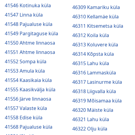
41546 Kotinuka küla
46309 Kamariku küla
41547 Linna küla
46310 Kellamäe küla
41548 Pajualuse küla
46311 Kitsemetsa küla
41549 Pargitaguse küla
46312 Koila küla
41550 Ahtme linnaosa
46313 Koluvere küla
41551 Ahtme linnaosa
46314 Kõpsta küla
41552 Sompa küla
46315 Lahu küla
41553 Amula küla
46316 Lammasküla
41554 Kaasikaia küla
46317 Lasinurme küla
41555 Kaasikvälja küla
46318 Liigvalla küla
41556 Järve linnaosa
46319 Mõisamaa küla
41557 Valaste küla
46320 Mäiste küla
41558 Edise küla
46321 Lahu küla
41568 Pajualuse küla
46322 Olju küla