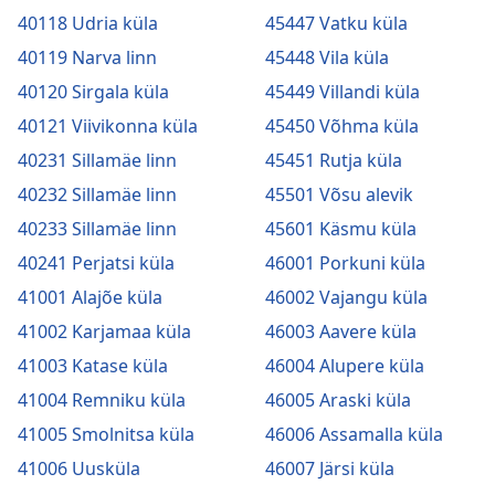
40118 Udria küla
45447 Vatku küla
40119 Narva linn
45448 Vila küla
40120 Sirgala küla
45449 Villandi küla
40121 Viivikonna küla
45450 Võhma küla
40231 Sillamäe linn
45451 Rutja küla
40232 Sillamäe linn
45501 Võsu alevik
40233 Sillamäe linn
45601 Käsmu küla
40241 Perjatsi küla
46001 Porkuni küla
41001 Alajõe küla
46002 Vajangu küla
41002 Karjamaa küla
46003 Aavere küla
41003 Katase küla
46004 Alupere küla
41004 Remniku küla
46005 Araski küla
41005 Smolnitsa küla
46006 Assamalla küla
41006 Uusküla
46007 Järsi küla