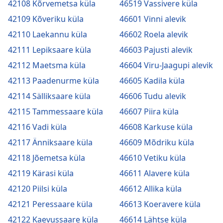
42108 Kõrvemetsa küla
46519 Vassivere küla
42109 Kõveriku küla
46601 Vinni alevik
42110 Laekannu küla
46602 Roela alevik
42111 Lepiksaare küla
46603 Pajusti alevik
42112 Maetsma küla
46604 Viru-Jaagupi alevik
42113 Paadenurme küla
46605 Kadila küla
42114 Sälliksaare küla
46606 Tudu alevik
42115 Tammessaare küla
46607 Piira küla
42116 Vadi küla
46608 Karkuse küla
42117 Änniksaare küla
46609 Mõdriku küla
42118 Jõemetsa küla
46610 Vetiku küla
42119 Kärasi küla
46611 Alavere küla
42120 Piilsi küla
46612 Allika küla
42121 Peressaare küla
46613 Koeravere küla
42122 Kaevussaare küla
46614 Lähtse küla