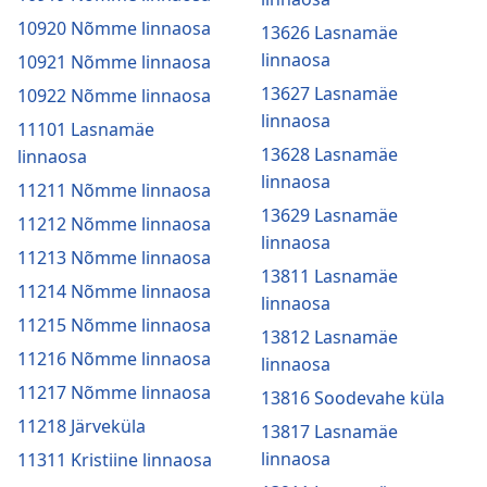
10920 Nõmme linnaosa
13626 Lasnamäe
linnaosa
10921 Nõmme linnaosa
13627 Lasnamäe
10922 Nõmme linnaosa
linnaosa
11101 Lasnamäe
13628 Lasnamäe
linnaosa
linnaosa
11211 Nõmme linnaosa
13629 Lasnamäe
11212 Nõmme linnaosa
linnaosa
11213 Nõmme linnaosa
13811 Lasnamäe
11214 Nõmme linnaosa
linnaosa
11215 Nõmme linnaosa
13812 Lasnamäe
11216 Nõmme linnaosa
linnaosa
11217 Nõmme linnaosa
13816 Soodevahe küla
11218 Järveküla
13817 Lasnamäe
linnaosa
11311 Kristiine linnaosa