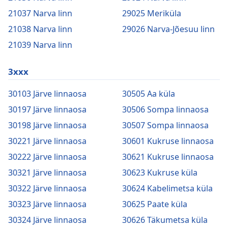
21037 Narva linn
29025 Meriküla
21038 Narva linn
29026 Narva-Jõesuu linn
21039 Narva linn
3xxx
30103 Järve linnaosa
30505 Aa küla
30197 Järve linnaosa
30506 Sompa linnaosa
30198 Järve linnaosa
30507 Sompa linnaosa
30221 Järve linnaosa
30601 Kukruse linnaosa
30222 Järve linnaosa
30621 Kukruse linnaosa
30321 Järve linnaosa
30623 Kukruse küla
30322 Järve linnaosa
30624 Kabelimetsa küla
30323 Järve linnaosa
30625 Paate küla
30324 Järve linnaosa
30626 Täkumetsa küla