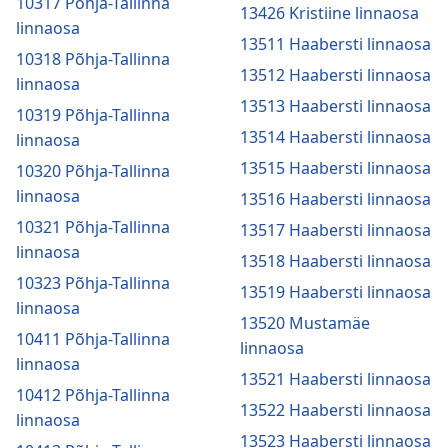
10317 Põhja-Tallinna
13426 Kristiine linnaosa
linnaosa
13511 Haabersti linnaosa
10318 Põhja-Tallinna
13512 Haabersti linnaosa
linnaosa
13513 Haabersti linnaosa
10319 Põhja-Tallinna
13514 Haabersti linnaosa
linnaosa
13515 Haabersti linnaosa
10320 Põhja-Tallinna
linnaosa
13516 Haabersti linnaosa
10321 Põhja-Tallinna
13517 Haabersti linnaosa
linnaosa
13518 Haabersti linnaosa
10323 Põhja-Tallinna
13519 Haabersti linnaosa
linnaosa
13520 Mustamäe
10411 Põhja-Tallinna
linnaosa
linnaosa
13521 Haabersti linnaosa
10412 Põhja-Tallinna
13522 Haabersti linnaosa
linnaosa
13523 Haabersti linnaosa