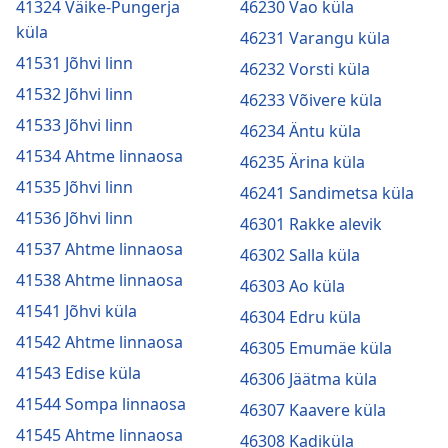
41324 Väike-Pungerja
46230 Vao küla
küla
46231 Varangu küla
41531 Jõhvi linn
46232 Vorsti küla
41532 Jõhvi linn
46233 Võivere küla
41533 Jõhvi linn
46234 Äntu küla
41534 Ahtme linnaosa
46235 Ärina küla
41535 Jõhvi linn
46241 Sandimetsa küla
41536 Jõhvi linn
46301 Rakke alevik
41537 Ahtme linnaosa
46302 Salla küla
41538 Ahtme linnaosa
46303 Ao küla
41541 Jõhvi küla
46304 Edru küla
41542 Ahtme linnaosa
46305 Emumäe küla
41543 Edise küla
46306 Jäätma küla
41544 Sompa linnaosa
46307 Kaavere küla
41545 Ahtme linnaosa
46308 Kadiküla