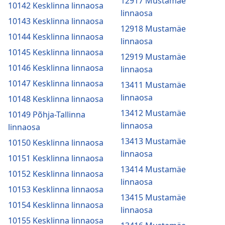
12917 Mustamäe
10142 Kesklinna linnaosa
linnaosa
10143 Kesklinna linnaosa
12918 Mustamäe
10144 Kesklinna linnaosa
linnaosa
10145 Kesklinna linnaosa
12919 Mustamäe
10146 Kesklinna linnaosa
linnaosa
10147 Kesklinna linnaosa
13411 Mustamäe
linnaosa
10148 Kesklinna linnaosa
13412 Mustamäe
10149 Põhja-Tallinna
linnaosa
linnaosa
13413 Mustamäe
10150 Kesklinna linnaosa
linnaosa
10151 Kesklinna linnaosa
13414 Mustamäe
10152 Kesklinna linnaosa
linnaosa
10153 Kesklinna linnaosa
13415 Mustamäe
10154 Kesklinna linnaosa
linnaosa
10155 Kesklinna linnaosa