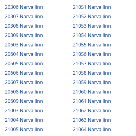
20306 Narva linn
21051 Narva linn
20307 Narva linn
21052 Narva linn
20308 Narva linn
21053 Narva linn
20309 Narva linn
21054 Narva linn
20603 Narva linn
21055 Narva linn
20604 Narva linn
21056 Narva linn
20605 Narva linn
21057 Narva linn
20606 Narva linn
21058 Narva linn
20607 Narva linn
21059 Narva linn
20608 Narva linn
21060 Narva linn
20609 Narva linn
21061 Narva linn
21003 Narva linn
21062 Narva linn
21004 Narva linn
21063 Narva linn
21005 Narva linn
21064 Narva linn