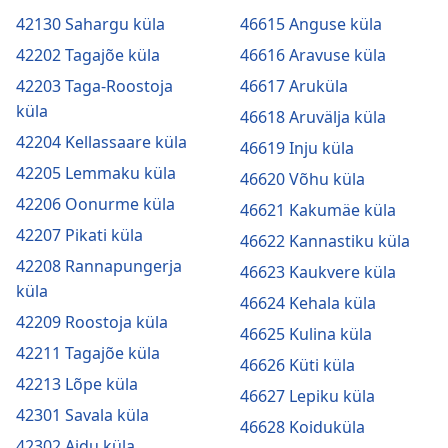
42130 Sahargu küla
46615 Anguse küla
42202 Tagajõe küla
46616 Aravuse küla
42203 Taga-Roostoja
46617 Aruküla
küla
46618 Aruvälja küla
42204 Kellassaare küla
46619 Inju küla
42205 Lemmaku küla
46620 Võhu küla
42206 Oonurme küla
46621 Kakumäe küla
42207 Pikati küla
46622 Kannastiku küla
42208 Rannapungerja
46623 Kaukvere küla
küla
46624 Kehala küla
42209 Roostoja küla
46625 Kulina küla
42211 Tagajõe küla
46626 Küti küla
42213 Lõpe küla
46627 Lepiku küla
42301 Savala küla
46628 Koiduküla
42302 Aidu küla