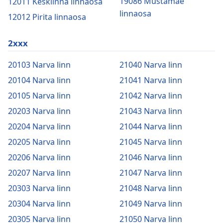
19086 Mustamäe
12011 Kesklinna linnaosa
linnaosa
12012 Pirita linnaosa
2xxx
20103 Narva linn
21040 Narva linn
20104 Narva linn
21041 Narva linn
20105 Narva linn
21042 Narva linn
20203 Narva linn
21043 Narva linn
20204 Narva linn
21044 Narva linn
20205 Narva linn
21045 Narva linn
20206 Narva linn
21046 Narva linn
20207 Narva linn
21047 Narva linn
20303 Narva linn
21048 Narva linn
20304 Narva linn
21049 Narva linn
20305 Narva linn
21050 Narva linn