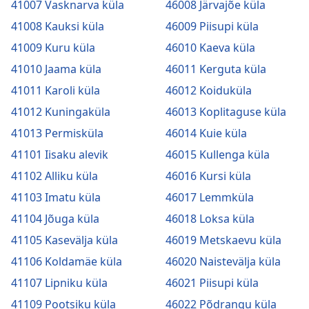
41007 Vasknarva küla
46008 Järvajõe küla
41008 Kauksi küla
46009 Piisupi küla
41009 Kuru küla
46010 Kaeva küla
41010 Jaama küla
46011 Kerguta küla
41011 Karoli küla
46012 Koiduküla
41012 Kuningaküla
46013 Koplitaguse küla
41013 Permisküla
46014 Kuie küla
41101 Iisaku alevik
46015 Kullenga küla
41102 Alliku küla
46016 Kursi küla
41103 Imatu küla
46017 Lemmküla
41104 Jõuga küla
46018 Loksa küla
41105 Kasevälja küla
46019 Metskaevu küla
41106 Koldamäe küla
46020 Naistevälja küla
41107 Lipniku küla
46021 Piisupi küla
41109 Pootsiku küla
46022 Põdrangu küla