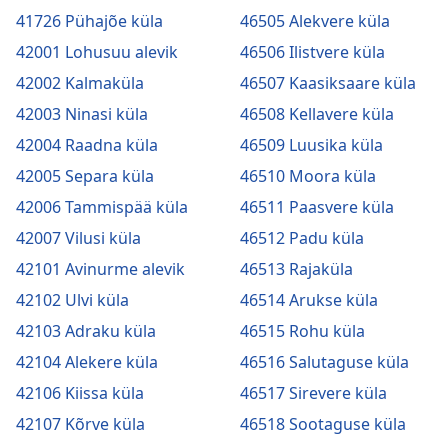
41726 Pühajõe küla
46505 Alekvere küla
42001 Lohusuu alevik
46506 Ilistvere küla
42002 Kalmaküla
46507 Kaasiksaare küla
42003 Ninasi küla
46508 Kellavere küla
42004 Raadna küla
46509 Luusika küla
42005 Separa küla
46510 Moora küla
42006 Tammispää küla
46511 Paasvere küla
42007 Vilusi küla
46512 Padu küla
42101 Avinurme alevik
46513 Rajaküla
42102 Ulvi küla
46514 Arukse küla
42103 Adraku küla
46515 Rohu küla
42104 Alekere küla
46516 Salutaguse küla
42106 Kiissa küla
46517 Sirevere küla
42107 Kõrve küla
46518 Sootaguse küla