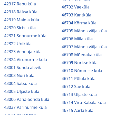
42317 Rebu küla
46702 Vaeküla
42318 Rääsa küla
46703 Kantküla
42319 Maidla küla
46704 Kõrma küla
42320 Sirtsi küla
46705 Männikvälja küla
42321 Soonurme küla
46706 Miila küla
42322 Uniküla
46707 Männikvälja küla
42323 Veneoja küla
46708 Mõedaka küla
42324 Virunurme küla
46709 Nurkse küla
43001 Sonda alevik
46710 Nõmmise küla
43003 Nüri küla
46711 Põlula küla
43004 Satsu küla
46712 Sae küla
43005 Uljaste küla
46713 Uljaste küla
43006 Vana-Sonda küla
46714 Viru-Kabala küla
43037 Varinurme küla
46715 Aarla küla