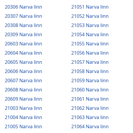
20306 Narva linn
21051 Narva linn
20307 Narva linn
21052 Narva linn
20308 Narva linn
21053 Narva linn
20309 Narva linn
21054 Narva linn
20603 Narva linn
21055 Narva linn
20604 Narva linn
21056 Narva linn
20605 Narva linn
21057 Narva linn
20606 Narva linn
21058 Narva linn
20607 Narva linn
21059 Narva linn
20608 Narva linn
21060 Narva linn
20609 Narva linn
21061 Narva linn
21003 Narva linn
21062 Narva linn
21004 Narva linn
21063 Narva linn
21005 Narva linn
21064 Narva linn