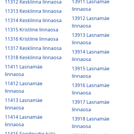
13911 Lasnamäe
11312 Kesklinna linnaosa
linnaosa
11313 Kesklinna linnaosa
13912 Lasnamäe
11314 Kesklinna linnaosa
linnaosa
11315 Kristiine linnaosa
13913 Lasnamäe
11316 Kristiine linnaosa
linnaosa
11317 Kesklinna linnaosa
13914 Lasnamäe
11318 Kesklinna linnaosa
linnaosa
11411 Lasnamäe
13915 Lasnamäe
linnaosa
linnaosa
11412 Lasnamäe
13916 Lasnamäe
linnaosa
linnaosa
11413 Lasnamäe
13917 Lasnamäe
linnaosa
linnaosa
11414 Lasnamäe
13918 Lasnamäe
linnaosa
linnaosa
11415 Soodevahe küla