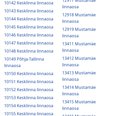
12917 Mustamäe
10142 Kesklinna linnaosa
linnaosa
10143 Kesklinna linnaosa
12918 Mustamäe
10144 Kesklinna linnaosa
linnaosa
10145 Kesklinna linnaosa
12919 Mustamäe
10146 Kesklinna linnaosa
linnaosa
10147 Kesklinna linnaosa
13411 Mustamäe
linnaosa
10148 Kesklinna linnaosa
13412 Mustamäe
10149 Põhja-Tallinna
linnaosa
linnaosa
13413 Mustamäe
10150 Kesklinna linnaosa
linnaosa
10151 Kesklinna linnaosa
13414 Mustamäe
10152 Kesklinna linnaosa
linnaosa
10153 Kesklinna linnaosa
13415 Mustamäe
10154 Kesklinna linnaosa
linnaosa
10155 Kesklinna linnaosa