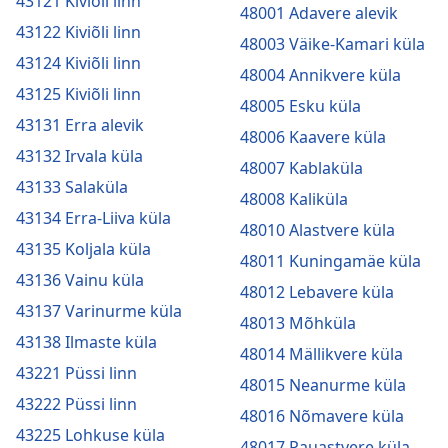
43121 Kiviõli linn
48001 Adavere alevik
43122 Kiviõli linn
48003 Väike-Kamari küla
43124 Kiviõli linn
48004 Annikvere küla
43125 Kiviõli linn
48005 Esku küla
43131 Erra alevik
48006 Kaavere küla
43132 Irvala küla
48007 Kablaküla
43133 Salaküla
48008 Kaliküla
43134 Erra-Liiva küla
48010 Alastvere küla
43135 Koljala küla
48011 Kuningamäe küla
43136 Vainu küla
48012 Lebavere küla
43137 Varinurme küla
48013 Mõhküla
43138 Ilmaste küla
48014 Mällikvere küla
43221 Püssi linn
48015 Neanurme küla
43222 Püssi linn
48016 Nõmavere küla
43225 Lohkuse küla
48017 Pauastvere küla