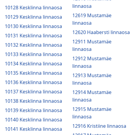
linnaosa
10128 Kesklinna linnaosa
12619 Mustamäe
10129 Kesklinna linnaosa
linnaosa
10130 Kesklinna linnaosa
12620 Haabersti linnaosa
10131 Kesklinna linnaosa
12911 Mustamäe
10132 Kesklinna linnaosa
linnaosa
10133 Kesklinna linnaosa
12912 Mustamäe
10134 Kesklinna linnaosa
linnaosa
10135 Kesklinna linnaosa
12913 Mustamäe
10136 Kesklinna linnaosa
linnaosa
10137 Kesklinna linnaosa
12914 Mustamäe
linnaosa
10138 Kesklinna linnaosa
12915 Mustamäe
10139 Kesklinna linnaosa
linnaosa
10140 Kesklinna linnaosa
12916 Kristiine linnaosa
10141 Kesklinna linnaosa