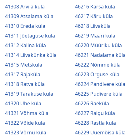
41308 Arvila küla
46216 Kärsa küla
41309 Atsalama küla
46217 Käru küla
41310 Ereda küla
46218 Liivaküla
41311 Jõetaguse küla
46219 Määri küla
41312 Kalina küla
46220 Müüriku küla
41314 Liivakünka küla
46221 Nadalama küla
41315 Metsküla
46222 Nõmme küla
41317 Rajaküla
46223 Orguse küla
41318 Ratva küla
46224 Pandivere küla
41319 Tarakuse küla
46225 Pudivere küla
41320 Uhe küla
46226 Raeküla
41321 Võhma küla
46227 Raigu küla
41322 Võide küla
46228 Rastla küla
41323 Võrnu küla
46229 Uuemõisa küla