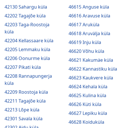
42130 Sahargu küla
46615 Anguse küla
42202 Tagajõe küla
46616 Aravuse küla
42203 Taga-Roostoja
46617 Aruküla
küla
46618 Aruvälja küla
42204 Kellassaare küla
46619 Inju küla
42205 Lemmaku küla
46620 Võhu küla
42206 Oonurme küla
46621 Kakumäe küla
42207 Pikati küla
46622 Kannastiku küla
42208 Rannapungerja
46623 Kaukvere küla
küla
46624 Kehala küla
42209 Roostoja küla
46625 Kulina küla
42211 Tagajõe küla
46626 Küti küla
42213 Lõpe küla
46627 Lepiku küla
42301 Savala küla
46628 Koiduküla
42302 Aidu küla