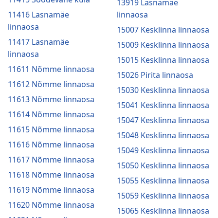
13919 Lasnamäe
11416 Lasnamäe
linnaosa
linnaosa
15007 Kesklinna linnaosa
11417 Lasnamäe
15009 Kesklinna linnaosa
linnaosa
15015 Kesklinna linnaosa
11611 Nõmme linnaosa
15026 Pirita linnaosa
11612 Nõmme linnaosa
15030 Kesklinna linnaosa
11613 Nõmme linnaosa
15041 Kesklinna linnaosa
11614 Nõmme linnaosa
15047 Kesklinna linnaosa
11615 Nõmme linnaosa
15048 Kesklinna linnaosa
11616 Nõmme linnaosa
15049 Kesklinna linnaosa
11617 Nõmme linnaosa
15050 Kesklinna linnaosa
11618 Nõmme linnaosa
15055 Kesklinna linnaosa
11619 Nõmme linnaosa
15059 Kesklinna linnaosa
11620 Nõmme linnaosa
15065 Kesklinna linnaosa