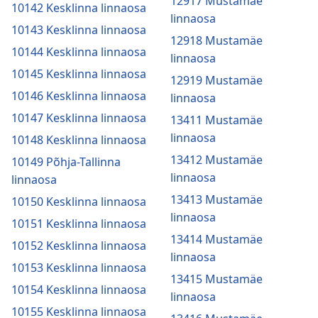
12917 Mustamäe
10142 Kesklinna linnaosa
linnaosa
10143 Kesklinna linnaosa
12918 Mustamäe
10144 Kesklinna linnaosa
linnaosa
10145 Kesklinna linnaosa
12919 Mustamäe
10146 Kesklinna linnaosa
linnaosa
10147 Kesklinna linnaosa
13411 Mustamäe
linnaosa
10148 Kesklinna linnaosa
13412 Mustamäe
10149 Põhja-Tallinna
linnaosa
linnaosa
13413 Mustamäe
10150 Kesklinna linnaosa
linnaosa
10151 Kesklinna linnaosa
13414 Mustamäe
10152 Kesklinna linnaosa
linnaosa
10153 Kesklinna linnaosa
13415 Mustamäe
10154 Kesklinna linnaosa
linnaosa
10155 Kesklinna linnaosa