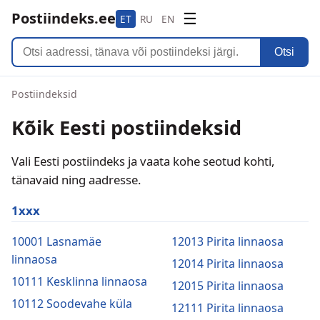
Postiindeks.ee
☰
ET
RU
EN
Otsi
Postiindeksid
Kõik Eesti postiindeksid
Vali Eesti postiindeks ja vaata kohe seotud kohti,
tänavaid ning aadresse.
1xxx
10001 Lasnamäe
12013 Pirita linnaosa
linnaosa
12014 Pirita linnaosa
10111 Kesklinna linnaosa
12015 Pirita linnaosa
10112 Soodevahe küla
12111 Pirita linnaosa