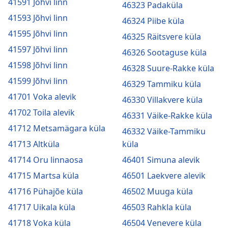
41591 Jõhvi linn
46323 Padaküla
41593 Jõhvi linn
46324 Piibe küla
41595 Jõhvi linn
46325 Räitsvere küla
41597 Jõhvi linn
46326 Sootaguse küla
41598 Jõhvi linn
46328 Suure-Rakke küla
41599 Jõhvi linn
46329 Tammiku küla
41701 Voka alevik
46330 Villakvere küla
41702 Toila alevik
46331 Väike-Rakke küla
41712 Metsamägara küla
46332 Väike-Tammiku
41713 Altküla
küla
41714 Oru linnaosa
46401 Simuna alevik
41715 Martsa küla
46501 Laekvere alevik
41716 Pühajõe küla
46502 Muuga küla
41717 Uikala küla
46503 Rahkla küla
41718 Voka küla
46504 Venevere küla