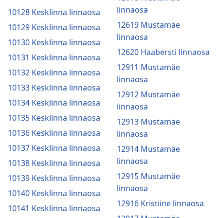
linnaosa
10128 Kesklinna linnaosa
12619 Mustamäe
10129 Kesklinna linnaosa
linnaosa
10130 Kesklinna linnaosa
12620 Haabersti linnaosa
10131 Kesklinna linnaosa
12911 Mustamäe
10132 Kesklinna linnaosa
linnaosa
10133 Kesklinna linnaosa
12912 Mustamäe
10134 Kesklinna linnaosa
linnaosa
10135 Kesklinna linnaosa
12913 Mustamäe
10136 Kesklinna linnaosa
linnaosa
10137 Kesklinna linnaosa
12914 Mustamäe
linnaosa
10138 Kesklinna linnaosa
12915 Mustamäe
10139 Kesklinna linnaosa
linnaosa
10140 Kesklinna linnaosa
12916 Kristiine linnaosa
10141 Kesklinna linnaosa