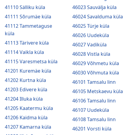
41110 Sälliku küla
46023 Sauvälja küla
41111 Sõrumäe küla
46024 Savalduma küla
41112 Tammetaguse
46025 Türje küla
küla
46026 Uudeküla
41113 Tärivere küla
46027 Vadiküla
41114 Vaikla küla
46028 Vistla küla
41115 Varesmetsa küla
46029 Võhmetu küla
41201 Kuremäe küla
46030 Võhmuta küla
41202 Kurtna küla
46101 Tamsalu linn
41203 Edivere küla
46105 Metskaevu küla
41204 Illuka küla
46106 Tamsalu linn
41205 Kaatermu küla
46107 Uudeküla
41206 Kaidma küla
46108 Tamsalu linn
41207 Kamarna küla
46201 Vorsti küla