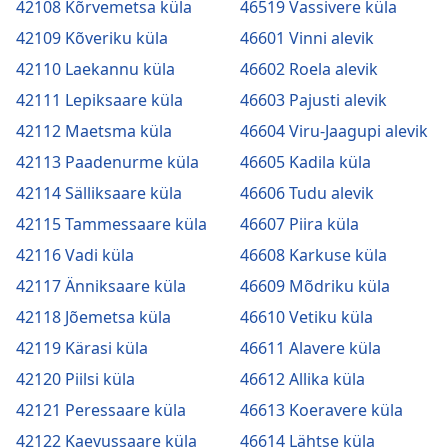
42108 Kõrvemetsa küla
46519 Vassivere küla
42109 Kõveriku küla
46601 Vinni alevik
42110 Laekannu küla
46602 Roela alevik
42111 Lepiksaare küla
46603 Pajusti alevik
42112 Maetsma küla
46604 Viru-Jaagupi alevik
42113 Paadenurme küla
46605 Kadila küla
42114 Sälliksaare küla
46606 Tudu alevik
42115 Tammessaare küla
46607 Piira küla
42116 Vadi küla
46608 Karkuse küla
42117 Änniksaare küla
46609 Mõdriku küla
42118 Jõemetsa küla
46610 Vetiku küla
42119 Kärasi küla
46611 Alavere küla
42120 Piilsi küla
46612 Allika küla
42121 Peressaare küla
46613 Koeravere küla
42122 Kaevussaare küla
46614 Lähtse küla