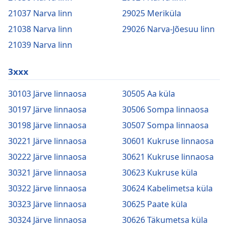
21037 Narva linn
29025 Meriküla
21038 Narva linn
29026 Narva-Jõesuu linn
21039 Narva linn
3xxx
30103 Järve linnaosa
30505 Aa küla
30197 Järve linnaosa
30506 Sompa linnaosa
30198 Järve linnaosa
30507 Sompa linnaosa
30221 Järve linnaosa
30601 Kukruse linnaosa
30222 Järve linnaosa
30621 Kukruse linnaosa
30321 Järve linnaosa
30623 Kukruse küla
30322 Järve linnaosa
30624 Kabelimetsa küla
30323 Järve linnaosa
30625 Paate küla
30324 Järve linnaosa
30626 Täkumetsa küla