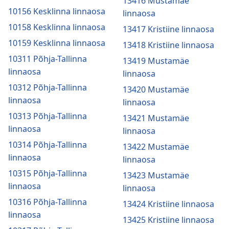
13416 Mustamäe
10156 Kesklinna linnaosa
linnaosa
10158 Kesklinna linnaosa
13417 Kristiine linnaosa
10159 Kesklinna linnaosa
13418 Kristiine linnaosa
10311 Põhja-Tallinna
13419 Mustamäe
linnaosa
linnaosa
10312 Põhja-Tallinna
13420 Mustamäe
linnaosa
linnaosa
10313 Põhja-Tallinna
13421 Mustamäe
linnaosa
linnaosa
10314 Põhja-Tallinna
13422 Mustamäe
linnaosa
linnaosa
10315 Põhja-Tallinna
13423 Mustamäe
linnaosa
linnaosa
10316 Põhja-Tallinna
13424 Kristiine linnaosa
linnaosa
13425 Kristiine linnaosa