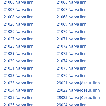
21006 Narva linn
21066 Narva linn
21007 Narva linn
21067 Narva linn
21008 Narva linn
21068 Narva linn
21020 Narva linn
21069 Narva linn
21026 Narva linn
21070 Narva linn
21027 Narva linn
21071 Narva linn
21028 Narva linn
21072 Narva linn
21029 Narva linn
21073 Narva linn
21030 Narva linn
21074 Narva linn
21031 Narva linn
21075 Narva linn
21032 Narva linn
21076 Narva linn
21033 Narva linn
29021 Narva-Jõesuu linn
21034 Narva linn
29022 Narva-Jõesuu linn
21035 Narva linn
29023 Narva-Jõesuu linn
21036 Narva linn
29024 Narva linn