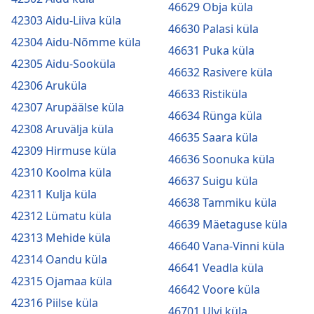
46629 Obja küla
42303 Aidu-Liiva küla
46630 Palasi küla
42304 Aidu-Nõmme küla
46631 Puka küla
42305 Aidu-Sooküla
46632 Rasivere küla
42306 Aruküla
46633 Ristiküla
42307 Arupäälse küla
46634 Rünga küla
42308 Aruvälja küla
46635 Saara küla
42309 Hirmuse küla
46636 Soonuka küla
42310 Koolma küla
46637 Suigu küla
42311 Kulja küla
46638 Tammiku küla
42312 Lümatu küla
46639 Mäetaguse küla
42313 Mehide küla
46640 Vana-Vinni küla
42314 Oandu küla
46641 Veadla küla
42315 Ojamaa küla
46642 Voore küla
42316 Piilse küla
46701 Ulvi küla