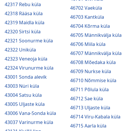
42317 Rebu küla
46702 Vaeküla
42318 Rääsa küla
46703 Kantküla
42319 Maidla küla
46704 Kõrma küla
42320 Sirtsi küla
46705 Männikvälja küla
42321 Soonurme küla
46706 Miila küla
42322 Uniküla
46707 Männikvälja küla
42323 Veneoja küla
46708 Mõedaka küla
42324 Virunurme küla
46709 Nurkse küla
43001 Sonda alevik
46710 Nõmmise küla
43003 Nüri küla
46711 Põlula küla
43004 Satsu küla
46712 Sae küla
43005 Uljaste küla
46713 Uljaste küla
43006 Vana-Sonda küla
46714 Viru-Kabala küla
43037 Varinurme küla
46715 Aarla küla