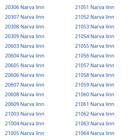
20306 Narva linn
21051 Narva linn
20307 Narva linn
21052 Narva linn
20308 Narva linn
21053 Narva linn
20309 Narva linn
21054 Narva linn
20603 Narva linn
21055 Narva linn
20604 Narva linn
21056 Narva linn
20605 Narva linn
21057 Narva linn
20606 Narva linn
21058 Narva linn
20607 Narva linn
21059 Narva linn
20608 Narva linn
21060 Narva linn
20609 Narva linn
21061 Narva linn
21003 Narva linn
21062 Narva linn
21004 Narva linn
21063 Narva linn
21005 Narva linn
21064 Narva linn