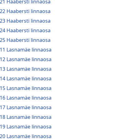
21 Haabersti linnaosa
22 Haabersti linnaosa
23 Haabersti linnaosa
24 Haabersti linnaosa
25 Haabersti linnaosa
11 Lasnamäe linnaosa
12 Lasnamäe linnaosa
13 Lasnamäe linnaosa
14 Lasnamäe linnaosa
15 Lasnamäe linnaosa
16 Lasnamäe linnaosa
17 Lasnamäe linnaosa
18 Lasnamäe linnaosa
19 Lasnamäe linnaosa
20 Lasnamäe linnaosa