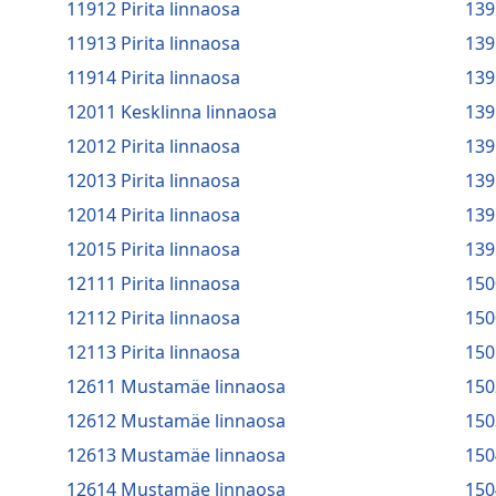
11912 Pirita linnaosa
139
11913 Pirita linnaosa
139
11914 Pirita linnaosa
139
12011 Kesklinna linnaosa
139
12012 Pirita linnaosa
139
12013 Pirita linnaosa
139
12014 Pirita linnaosa
139
12015 Pirita linnaosa
139
12111 Pirita linnaosa
150
12112 Pirita linnaosa
150
12113 Pirita linnaosa
150
12611 Mustamäe linnaosa
150
12612 Mustamäe linnaosa
150
12613 Mustamäe linnaosa
150
12614 Mustamäe linnaosa
150