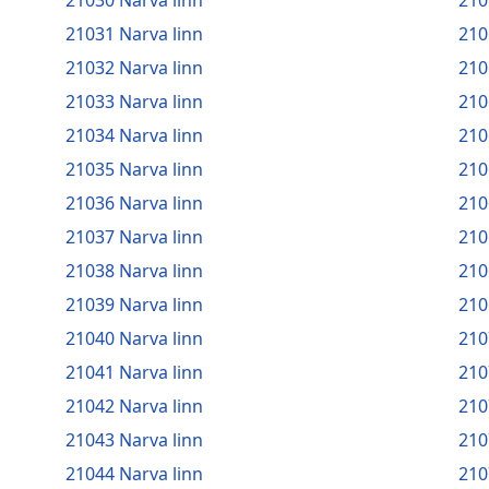
21031 Narva linn
210
21032 Narva linn
210
21033 Narva linn
210
21034 Narva linn
210
21035 Narva linn
210
21036 Narva linn
210
21037 Narva linn
210
21038 Narva linn
210
21039 Narva linn
210
21040 Narva linn
210
21041 Narva linn
210
21042 Narva linn
210
21043 Narva linn
210
21044 Narva linn
210