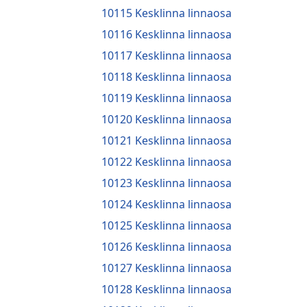
10115 Kesklinna linnaosa
10116 Kesklinna linnaosa
10117 Kesklinna linnaosa
10118 Kesklinna linnaosa
10119 Kesklinna linnaosa
10120 Kesklinna linnaosa
10121 Kesklinna linnaosa
10122 Kesklinna linnaosa
10123 Kesklinna linnaosa
10124 Kesklinna linnaosa
10125 Kesklinna linnaosa
10126 Kesklinna linnaosa
10127 Kesklinna linnaosa
10128 Kesklinna linnaosa