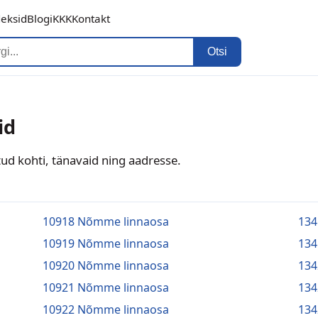
deksid
Blogi
KKK
Kontakt
Otsi
id
tud kohti, tänavaid ning aadresse.
10918 Nõmme linnaosa
134
10919 Nõmme linnaosa
134
10920 Nõmme linnaosa
134
10921 Nõmme linnaosa
134
10922 Nõmme linnaosa
134