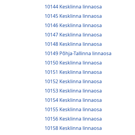
10144 Kesklinna linnaosa
10145 Kesklinna linnaosa
10146 Kesklinna linnaosa
10147 Kesklinna linnaosa
10148 Kesklinna linnaosa
10149 Põhja-Tallinna linnaosa
10150 Kesklinna linnaosa
10151 Kesklinna linnaosa
10152 Kesklinna linnaosa
10153 Kesklinna linnaosa
10154 Kesklinna linnaosa
10155 Kesklinna linnaosa
10156 Kesklinna linnaosa
10158 Kesklinna linnaosa