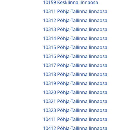
10159 Kesklinna linnaosa
10311 Põhja-Tallinna linnaosa
10312 Põhja-Tallinna linnaosa
10313 Põhja-Tallinna linnaosa
10314 Põhja-Tallinna linnaosa
10315 Põhja-Tallinna linnaosa
10316 Põhja-Tallinna linnaosa
10317 Põhja-Tallinna linnaosa
10318 Põhja-Tallinna linnaosa
10319 Põhja-Tallinna linnaosa
10320 Põhja-Tallinna linnaosa
10321 Põhja-Tallinna linnaosa
10323 Põhja-Tallinna linnaosa
10411 Põhja-Tallinna linnaosa
10412 Põhja-Tallinna linnaosa