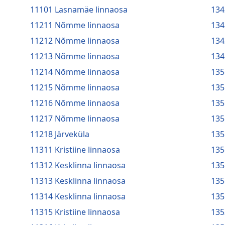
11101 Lasnamäe linnaosa
134
11211 Nõmme linnaosa
134
11212 Nõmme linnaosa
134
11213 Nõmme linnaosa
134
11214 Nõmme linnaosa
135
11215 Nõmme linnaosa
135
11216 Nõmme linnaosa
135
11217 Nõmme linnaosa
135
11218 Järveküla
135
11311 Kristiine linnaosa
135
11312 Kesklinna linnaosa
135
11313 Kesklinna linnaosa
135
11314 Kesklinna linnaosa
135
11315 Kristiine linnaosa
135