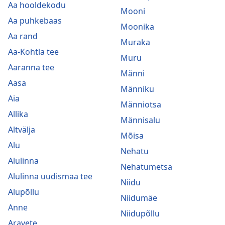
Aa hooldekodu
Mooni
Aa puhkebaas
Moonika
Aa rand
Muraka
Aa-Kohtla tee
Muru
Aaranna tee
Männi
Aasa
Männiku
Aia
Männiotsa
Allika
Männisalu
Altvälja
Mõisa
Alu
Nehatu
Alulinna
Nehatumetsa
Alulinna uudismaa tee
Niidu
Alupõllu
Niidumäe
Anne
Niidupõllu
Aravete