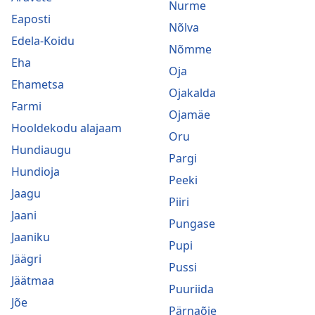
Nurme
Eaposti
Nõlva
Edela-Koidu
Nõmme
Eha
Oja
Ehametsa
Ojakalda
Farmi
Ojamäe
Hooldekodu alajaam
Oru
Hundiaugu
Pargi
Hundioja
Peeki
Jaagu
Piiri
Jaani
Pungase
Jaaniku
Pupi
Jäägri
Pussi
Jäätmaa
Puuriida
Jõe
Pärnaõie