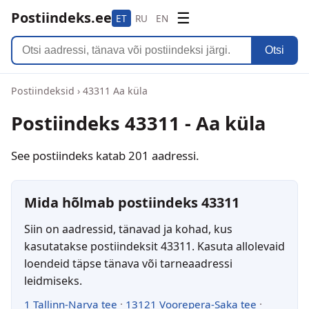
Postiindeks.ee
☰
ET
RU
EN
Otsi
Postiindeksid
›
43311 Aa küla
Postiindeks 43311 - Aa küla
See postiindeks katab 201 aadressi.
Mida hõlmab postiindeks 43311
Siin on aadressid, tänavad ja kohad, kus
kasutatakse postiindeksit 43311. Kasuta allolevaid
loendeid täpse tänava või tarneaadressi
leidmiseks.
1 Tallinn-Narva tee
·
13121 Voorepera-Saka tee
·