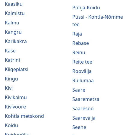
Kaasiku
Põhja-Koidu
Kalmistu
Püssi - Kohtla-Nõmme
Kalmu
tee
Kangru
Raja
Karikakra
Rebase
Kase
Reinu
Katrini
Reite tee
Kiigeplatsi
Roovälja
Kingu
Rullumaa
Kivi
Saare
Kivikalmu
Saaremetsa
Kivivoore
Saaresoo
Kohtla metskond
Saarevälja
Koidu
Seene
Koidupõllu