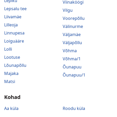
Lepiku
Viinaköögi
Lepsalu tee
Vilgu
Liivamäe
Voorepõllu
Lilleoja
Välinurme
Linnupesa
Väljamäe
Loiguääre
Väljapõllu
Lolli
Võhma
Lootuse
Võhma/1
Lõunapõllu
Õunapuu
Majaka
Õunapuu/1
Matsi
Kohad
Aa küla
Roodu küla