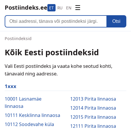
Postiindeks.ee
☰
ET
RU
EN
Otsi
Postiindeksid
Kõik Eesti postiindeksid
Vali Eesti postiindeks ja vaata kohe seotud kohti,
tänavaid ning aadresse.
1xxx
10001 Lasnamäe
12013 Pirita linnaosa
linnaosa
12014 Pirita linnaosa
10111 Kesklinna linnaosa
12015 Pirita linnaosa
10112 Soodevahe küla
12111 Pirita linnaosa