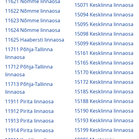
11621 Nõmme linnaosa
15071 Kesklinna linnaosa
11622 Nõmme linnaosa
15094 Kesklinna linnaosa
11623 Nõmme linnaosa
15095 Kesklinna linnaosa
11624 Nõmme linnaosa
15098 Kesklinna linnaosa
11625 Haabersti linnaosa
15099 Kesklinna linnaosa
11711 Põhja-Tallinna
15161 Kesklinna linnaosa
linnaosa
15165 Kesklinna linnaosa
11712 Põhja-Tallinna
15170 Kesklinna linnaosa
linnaosa
15172 Kesklinna linnaosa
11713 Põhja-Tallinna
15185 Kesklinna linnaosa
linnaosa
15188 Kesklinna linnaosa
11911 Pirita linnaosa
15190 Kesklinna linnaosa
11912 Pirita linnaosa
15193 Kesklinna linnaosa
11913 Pirita linnaosa
15199 Kesklinna linnaosa
11914 Pirita linnaosa