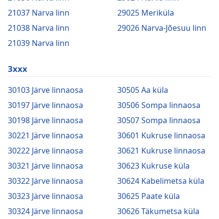
21037 Narva linn
29025 Meriküla
21038 Narva linn
29026 Narva-Jõesuu linn
21039 Narva linn
3xxx
30103 Järve linnaosa
30505 Aa küla
30197 Järve linnaosa
30506 Sompa linnaosa
30198 Järve linnaosa
30507 Sompa linnaosa
30221 Järve linnaosa
30601 Kukruse linnaosa
30222 Järve linnaosa
30621 Kukruse linnaosa
30321 Järve linnaosa
30623 Kukruse küla
30322 Järve linnaosa
30624 Kabelimetsa küla
30323 Järve linnaosa
30625 Paate küla
30324 Järve linnaosa
30626 Täkumetsa küla