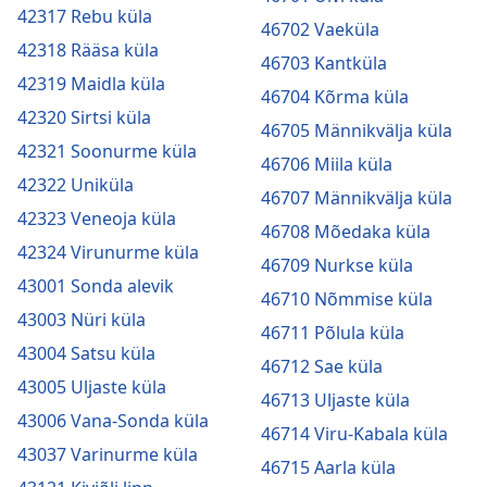
42317 Rebu küla
46702 Vaeküla
42318 Rääsa küla
46703 Kantküla
42319 Maidla küla
46704 Kõrma küla
42320 Sirtsi küla
46705 Männikvälja küla
42321 Soonurme küla
46706 Miila küla
42322 Uniküla
46707 Männikvälja küla
42323 Veneoja küla
46708 Mõedaka küla
42324 Virunurme küla
46709 Nurkse küla
43001 Sonda alevik
46710 Nõmmise küla
43003 Nüri küla
46711 Põlula küla
43004 Satsu küla
46712 Sae küla
43005 Uljaste küla
46713 Uljaste küla
43006 Vana-Sonda küla
46714 Viru-Kabala küla
43037 Varinurme küla
46715 Aarla küla