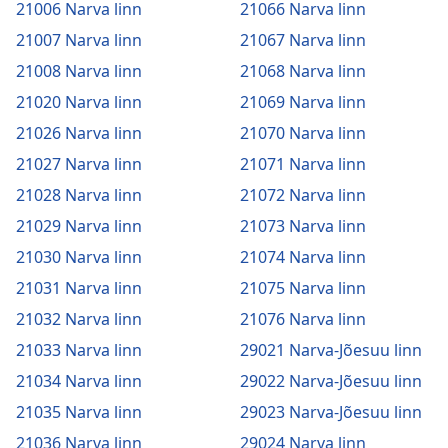
21006 Narva linn
21066 Narva linn
21007 Narva linn
21067 Narva linn
21008 Narva linn
21068 Narva linn
21020 Narva linn
21069 Narva linn
21026 Narva linn
21070 Narva linn
21027 Narva linn
21071 Narva linn
21028 Narva linn
21072 Narva linn
21029 Narva linn
21073 Narva linn
21030 Narva linn
21074 Narva linn
21031 Narva linn
21075 Narva linn
21032 Narva linn
21076 Narva linn
21033 Narva linn
29021 Narva-Jõesuu linn
21034 Narva linn
29022 Narva-Jõesuu linn
21035 Narva linn
29023 Narva-Jõesuu linn
21036 Narva linn
29024 Narva linn