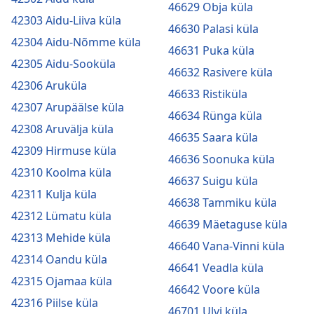
46629 Obja küla
42303 Aidu-Liiva küla
46630 Palasi küla
42304 Aidu-Nõmme küla
46631 Puka küla
42305 Aidu-Sooküla
46632 Rasivere küla
42306 Aruküla
46633 Ristiküla
42307 Arupäälse küla
46634 Rünga küla
42308 Aruvälja küla
46635 Saara küla
42309 Hirmuse küla
46636 Soonuka küla
42310 Koolma küla
46637 Suigu küla
42311 Kulja küla
46638 Tammiku küla
42312 Lümatu küla
46639 Mäetaguse küla
42313 Mehide küla
46640 Vana-Vinni küla
42314 Oandu küla
46641 Veadla küla
42315 Ojamaa küla
46642 Voore küla
42316 Piilse küla
46701 Ulvi küla