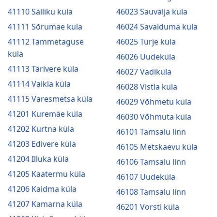
41110 Sälliku küla
46023 Sauvälja küla
41111 Sõrumäe küla
46024 Savalduma küla
41112 Tammetaguse
46025 Türje küla
küla
46026 Uudeküla
41113 Tärivere küla
46027 Vadiküla
41114 Vaikla küla
46028 Vistla küla
41115 Varesmetsa küla
46029 Võhmetu küla
41201 Kuremäe küla
46030 Võhmuta küla
41202 Kurtna küla
46101 Tamsalu linn
41203 Edivere küla
46105 Metskaevu küla
41204 Illuka küla
46106 Tamsalu linn
41205 Kaatermu küla
46107 Uudeküla
41206 Kaidma küla
46108 Tamsalu linn
41207 Kamarna küla
46201 Vorsti küla