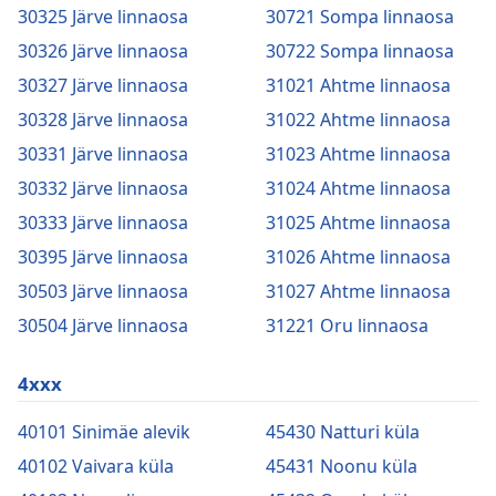
30325 Järve linnaosa
30721 Sompa linnaosa
30326 Järve linnaosa
30722 Sompa linnaosa
30327 Järve linnaosa
31021 Ahtme linnaosa
30328 Järve linnaosa
31022 Ahtme linnaosa
30331 Järve linnaosa
31023 Ahtme linnaosa
30332 Järve linnaosa
31024 Ahtme linnaosa
30333 Järve linnaosa
31025 Ahtme linnaosa
30395 Järve linnaosa
31026 Ahtme linnaosa
30503 Järve linnaosa
31027 Ahtme linnaosa
30504 Järve linnaosa
31221 Oru linnaosa
4xxx
40101 Sinimäe alevik
45430 Natturi küla
40102 Vaivara küla
45431 Noonu küla