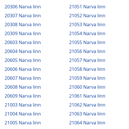
20306 Narva linn
21051 Narva linn
20307 Narva linn
21052 Narva linn
20308 Narva linn
21053 Narva linn
20309 Narva linn
21054 Narva linn
20603 Narva linn
21055 Narva linn
20604 Narva linn
21056 Narva linn
20605 Narva linn
21057 Narva linn
20606 Narva linn
21058 Narva linn
20607 Narva linn
21059 Narva linn
20608 Narva linn
21060 Narva linn
20609 Narva linn
21061 Narva linn
21003 Narva linn
21062 Narva linn
21004 Narva linn
21063 Narva linn
21005 Narva linn
21064 Narva linn