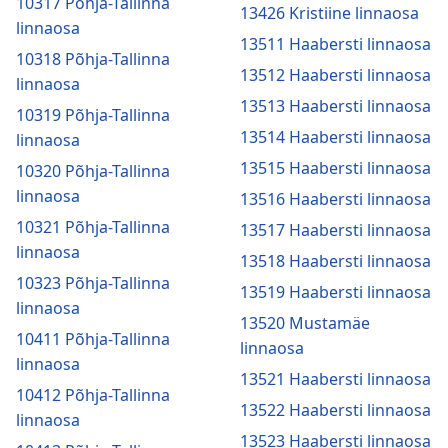
10317 Põhja-Tallinna
13426 Kristiine linnaosa
linnaosa
13511 Haabersti linnaosa
10318 Põhja-Tallinna
13512 Haabersti linnaosa
linnaosa
13513 Haabersti linnaosa
10319 Põhja-Tallinna
13514 Haabersti linnaosa
linnaosa
13515 Haabersti linnaosa
10320 Põhja-Tallinna
linnaosa
13516 Haabersti linnaosa
10321 Põhja-Tallinna
13517 Haabersti linnaosa
linnaosa
13518 Haabersti linnaosa
10323 Põhja-Tallinna
13519 Haabersti linnaosa
linnaosa
13520 Mustamäe
10411 Põhja-Tallinna
linnaosa
linnaosa
13521 Haabersti linnaosa
10412 Põhja-Tallinna
13522 Haabersti linnaosa
linnaosa
13523 Haabersti linnaosa