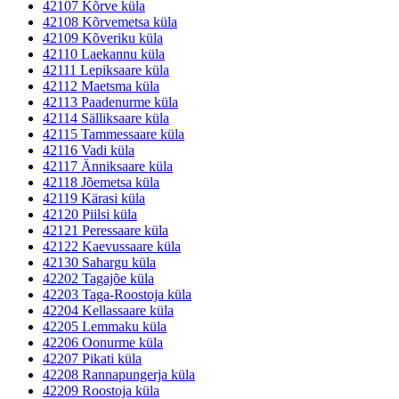
42107 Kõrve küla
42108 Kõrvemetsa küla
42109 Kõveriku küla
42110 Laekannu küla
42111 Lepiksaare küla
42112 Maetsma küla
42113 Paadenurme küla
42114 Sälliksaare küla
42115 Tammessaare küla
42116 Vadi küla
42117 Änniksaare küla
42118 Jõemetsa küla
42119 Kärasi küla
42120 Piilsi küla
42121 Peressaare küla
42122 Kaevussaare küla
42130 Sahargu küla
42202 Tagajõe küla
42203 Taga-Roostoja küla
42204 Kellassaare küla
42205 Lemmaku küla
42206 Oonurme küla
42207 Pikati küla
42208 Rannapungerja küla
42209 Roostoja küla