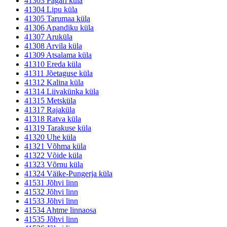
41303 Pagari küla
41304 Lipu küla
41305 Tarumaa küla
41306 Apandiku küla
41307 Aruküla
41308 Arvila küla
41309 Atsalama küla
41310 Ereda küla
41311 Jõetaguse küla
41312 Kalina küla
41314 Liivakünka küla
41315 Metsküla
41317 Rajaküla
41318 Ratva küla
41319 Tarakuse küla
41320 Uhe küla
41321 Võhma küla
41322 Võide küla
41323 Võrnu küla
41324 Väike-Pungerja küla
41531 Jõhvi linn
41532 Jõhvi linn
41533 Jõhvi linn
41534 Ahtme linnaosa
41535 Jõhvi linn