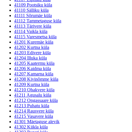
41109 Pootsiku küla
41110 Sälliku küla
41111 Sõrumäe küla
41112 Tammetaguse küla
41113 Tärivere küla
41114 Vaikla küla
41115 Varesmetsa küla
41201 Kuremäe küla
41202 Kurtna küla
41203 Edivere küla
41204 Illuka küla
41205 Kaatermu küla
41206 Kaidma küla
41207 Kamarna küla
41208 Kivinõmme küla
41209 Kurtna küla
41210 Ohakvere küla
41211 Agusalu küla
41212 Ongassaare küla
41213 Puhatu küla
41214 Rausvere küla
41215 Vasavere küla
41301 Mäetaguse alevik
41302 Kiikla küla