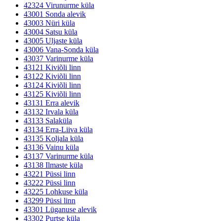
42324 Virunurme küla
43001 Sonda alevik
43003 Nüri küla
43004 Satsu küla
43005 Uljaste küla
43006 Vana-Sonda küla
43037 Varinurme küla
43121 Kiviõli linn
43122 Kiviõli linn
43124 Kiviõli linn
43125 Kiviõli linn
43131 Erra alevik
43132 Irvala küla
43133 Salaküla
43134 Erra-Liiva küla
43135 Koljala küla
43136 Vainu küla
43137 Varinurme küla
43138 Ilmaste küla
43221 Püssi linn
43222 Püssi linn
43225 Lohkuse küla
43299 Püssi linn
43301 Lüganuse alevik
43302 Purtse küla