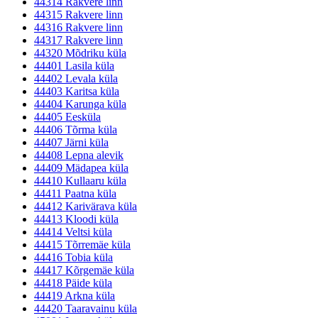
44314 Rakvere linn
44315 Rakvere linn
44316 Rakvere linn
44317 Rakvere linn
44320 Mõdriku küla
44401 Lasila küla
44402 Levala küla
44403 Karitsa küla
44404 Karunga küla
44405 Eesküla
44406 Tõrma küla
44407 Järni küla
44408 Lepna alevik
44409 Mädapea küla
44410 Kullaaru küla
44411 Paatna küla
44412 Karivärava küla
44413 Kloodi küla
44414 Veltsi küla
44415 Tõrremäe küla
44416 Tobia küla
44417 Kõrgemäe küla
44418 Päide küla
44419 Arkna küla
44420 Taaravainu küla