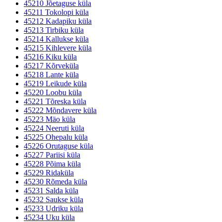
45210 Jõetaguse küla
45211 Tokolopi küla
45212 Kadapiku küla
45213 Tirbiku küla
45214 Kallukse küla
45215 Kihlevere küla
45216 Kiku küla
45217 Kõrveküla
45218 Lante küla
45219 Leikude küla
45220 Loobu küla
45221 Tõreska küla
45222 Mõndavere küla
45223 Mäo küla
45224 Neeruti küla
45225 Ohepalu küla
45226 Orutaguse küla
45227 Pariisi küla
45228 Põima küla
45229 Ridaküla
45230 Rõmeda küla
45231 Salda küla
45232 Saukse küla
45233 Udriku küla
45234 Uku küla