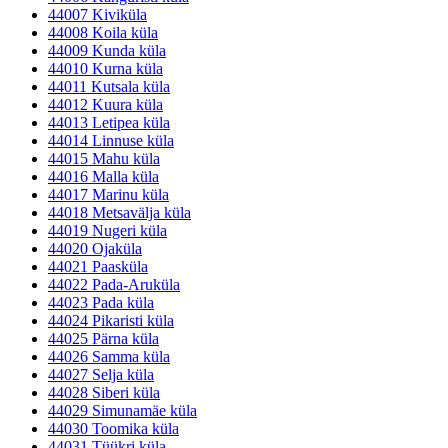
44007 Kiviküla
44008 Koila küla
44009 Kunda küla
44010 Kurna küla
44011 Kutsala küla
44012 Kuura küla
44013 Letipea küla
44014 Linnuse küla
44015 Mahu küla
44016 Malla küla
44017 Marinu küla
44018 Metsavälja küla
44019 Nugeri küla
44020 Ojaküla
44021 Paasküla
44022 Pada-Aruküla
44023 Pada küla
44024 Pikaristi küla
44025 Pärna küla
44026 Samma küla
44027 Selja küla
44028 Siberi küla
44029 Simunamäe küla
44030 Toomika küla
44031 Tüükri küla