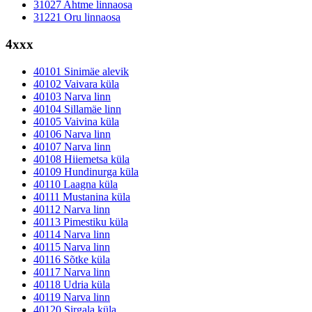
31027 Ahtme linnaosa
31221 Oru linnaosa
4xxx
40101 Sinimäe alevik
40102 Vaivara küla
40103 Narva linn
40104 Sillamäe linn
40105 Vaivina küla
40106 Narva linn
40107 Narva linn
40108 Hiiemetsa küla
40109 Hundinurga küla
40110 Laagna küla
40111 Mustanina küla
40112 Narva linn
40113 Pimestiku küla
40114 Narva linn
40115 Narva linn
40116 Sõtke küla
40117 Narva linn
40118 Udria küla
40119 Narva linn
40120 Sirgala küla