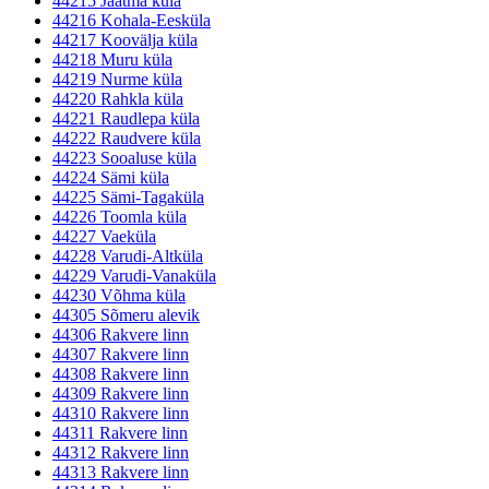
44215 Jäätma küla
44216 Kohala-Eesküla
44217 Koovälja küla
44218 Muru küla
44219 Nurme küla
44220 Rahkla küla
44221 Raudlepa küla
44222 Raudvere küla
44223 Sooaluse küla
44224 Sämi küla
44225 Sämi-Tagaküla
44226 Toomla küla
44227 Vaeküla
44228 Varudi-Altküla
44229 Varudi-Vanaküla
44230 Võhma küla
44305 Sõmeru alevik
44306 Rakvere linn
44307 Rakvere linn
44308 Rakvere linn
44309 Rakvere linn
44310 Rakvere linn
44311 Rakvere linn
44312 Rakvere linn
44313 Rakvere linn