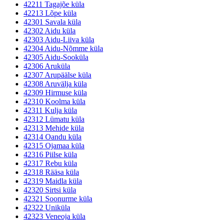
42211 Tagajõe küla
42213 Lõpe küla
42301 Savala küla
42302 Aidu küla
42303 Aidu-Liiva küla
42304 Aidu-Nõmme küla
42305 Aidu-Sooküla
42306 Aruküla
42307 Arupäälse küla
42308 Aruvälja küla
42309 Hirmuse küla
42310 Koolma küla
42311 Kulja küla
42312 Lümatu küla
42313 Mehide küla
42314 Oandu küla
42315 Ojamaa küla
42316 Piilse küla
42317 Rebu küla
42318 Rääsa küla
42319 Maidla küla
42320 Sirtsi küla
42321 Soonurme küla
42322 Uniküla
42323 Veneoja küla