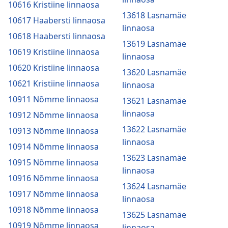
10616 Kristiine linnaosa
13618 Lasnamäe
10617 Haabersti linnaosa
linnaosa
10618 Haabersti linnaosa
13619 Lasnamäe
10619 Kristiine linnaosa
linnaosa
10620 Kristiine linnaosa
13620 Lasnamäe
10621 Kristiine linnaosa
linnaosa
10911 Nõmme linnaosa
13621 Lasnamäe
linnaosa
10912 Nõmme linnaosa
13622 Lasnamäe
10913 Nõmme linnaosa
linnaosa
10914 Nõmme linnaosa
13623 Lasnamäe
10915 Nõmme linnaosa
linnaosa
10916 Nõmme linnaosa
13624 Lasnamäe
10917 Nõmme linnaosa
linnaosa
10918 Nõmme linnaosa
13625 Lasnamäe
10919 Nõmme linnaosa
linnaosa