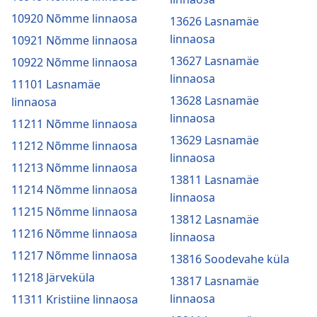
10920 Nõmme linnaosa
13626 Lasnamäe
linnaosa
10921 Nõmme linnaosa
13627 Lasnamäe
10922 Nõmme linnaosa
linnaosa
11101 Lasnamäe
13628 Lasnamäe
linnaosa
linnaosa
11211 Nõmme linnaosa
13629 Lasnamäe
11212 Nõmme linnaosa
linnaosa
11213 Nõmme linnaosa
13811 Lasnamäe
11214 Nõmme linnaosa
linnaosa
11215 Nõmme linnaosa
13812 Lasnamäe
11216 Nõmme linnaosa
linnaosa
11217 Nõmme linnaosa
13816 Soodevahe küla
11218 Järveküla
13817 Lasnamäe
linnaosa
11311 Kristiine linnaosa