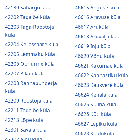
42130 Sahargu küla
46615 Anguse küla
42202 Tagajõe küla
46616 Aravuse küla
42203 Taga-Roostoja
46617 Aruküla
küla
46618 Aruvälja küla
42204 Kellassaare küla
46619 Inju küla
42205 Lemmaku küla
46620 Võhu küla
42206 Oonurme küla
46621 Kakumäe küla
42207 Pikati küla
46622 Kannastiku küla
42208 Rannapungerja
46623 Kaukvere küla
küla
46624 Kehala küla
42209 Roostoja küla
46625 Kulina küla
42211 Tagajõe küla
46626 Küti küla
42213 Lõpe küla
46627 Lepiku küla
42301 Savala küla
46628 Koiduküla
42302 Aidu küla