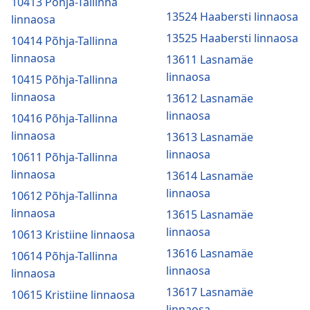
10413 Põhja-Tallinna
13524 Haabersti linnaosa
linnaosa
13525 Haabersti linnaosa
10414 Põhja-Tallinna
linnaosa
13611 Lasnamäe
linnaosa
10415 Põhja-Tallinna
linnaosa
13612 Lasnamäe
linnaosa
10416 Põhja-Tallinna
linnaosa
13613 Lasnamäe
linnaosa
10611 Põhja-Tallinna
linnaosa
13614 Lasnamäe
linnaosa
10612 Põhja-Tallinna
linnaosa
13615 Lasnamäe
linnaosa
10613 Kristiine linnaosa
13616 Lasnamäe
10614 Põhja-Tallinna
linnaosa
linnaosa
13617 Lasnamäe
10615 Kristiine linnaosa
linnaosa