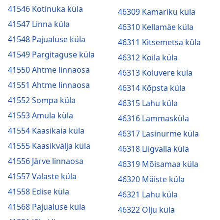
41546 Kotinuka küla
46309 Kamariku küla
41547 Linna küla
46310 Kellamäe küla
41548 Pajualuse küla
46311 Kitsemetsa küla
41549 Pargitaguse küla
46312 Koila küla
41550 Ahtme linnaosa
46313 Koluvere küla
41551 Ahtme linnaosa
46314 Kõpsta küla
41552 Sompa küla
46315 Lahu küla
41553 Amula küla
46316 Lammasküla
41554 Kaasikaia küla
46317 Lasinurme küla
41555 Kaasikvälja küla
46318 Liigvalla küla
41556 Järve linnaosa
46319 Mõisamaa küla
41557 Valaste küla
46320 Mäiste küla
41558 Edise küla
46321 Lahu küla
41568 Pajualuse küla
46322 Olju küla