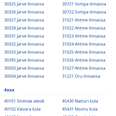
30325 Järve linnaosa
30721 Sompa linnaosa
30326 Järve linnaosa
30722 Sompa linnaosa
30327 Järve linnaosa
31021 Ahtme linnaosa
30328 Järve linnaosa
31022 Ahtme linnaosa
30331 Järve linnaosa
31023 Ahtme linnaosa
30332 Järve linnaosa
31024 Ahtme linnaosa
30333 Järve linnaosa
31025 Ahtme linnaosa
30395 Järve linnaosa
31026 Ahtme linnaosa
30503 Järve linnaosa
31027 Ahtme linnaosa
30504 Järve linnaosa
31221 Oru linnaosa
4xxx
40101 Sinimäe alevik
45430 Natturi küla
40102 Vaivara küla
45431 Noonu küla