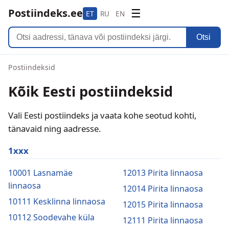
Postiindeks.ee
☰
ET
RU
EN
Otsi
Postiindeksid
Kõik Eesti postiindeksid
Vali Eesti postiindeks ja vaata kohe seotud kohti,
tänavaid ning aadresse.
1xxx
10001 Lasnamäe
12013 Pirita linnaosa
linnaosa
12014 Pirita linnaosa
10111 Kesklinna linnaosa
12015 Pirita linnaosa
10112 Soodevahe küla
12111 Pirita linnaosa