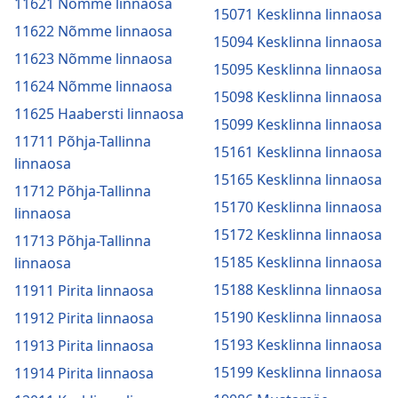
11621 Nõmme linnaosa
15071 Kesklinna linnaosa
11622 Nõmme linnaosa
15094 Kesklinna linnaosa
11623 Nõmme linnaosa
15095 Kesklinna linnaosa
11624 Nõmme linnaosa
15098 Kesklinna linnaosa
11625 Haabersti linnaosa
15099 Kesklinna linnaosa
11711 Põhja-Tallinna
15161 Kesklinna linnaosa
linnaosa
15165 Kesklinna linnaosa
11712 Põhja-Tallinna
15170 Kesklinna linnaosa
linnaosa
15172 Kesklinna linnaosa
11713 Põhja-Tallinna
15185 Kesklinna linnaosa
linnaosa
15188 Kesklinna linnaosa
11911 Pirita linnaosa
15190 Kesklinna linnaosa
11912 Pirita linnaosa
15193 Kesklinna linnaosa
11913 Pirita linnaosa
15199 Kesklinna linnaosa
11914 Pirita linnaosa