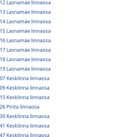
12 Lasnamäe linnaosa
13 Lasnamäe linnaosa
14 Lasnamäe linnaosa
15 Lasnamäe linnaosa
16 Lasnamäe linnaosa
17 Lasnamäe linnaosa
18 Lasnamäe linnaosa
19 Lasnamäe linnaosa
07 Kesklinna linnaosa
09 Kesklinna linnaosa
15 Kesklinna linnaosa
26 Pirita linnaosa
30 Kesklinna linnaosa
41 Kesklinna linnaosa
47 Kesklinna linnaosa