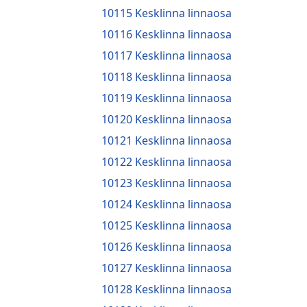
10115 Kesklinna linnaosa
10116 Kesklinna linnaosa
10117 Kesklinna linnaosa
10118 Kesklinna linnaosa
10119 Kesklinna linnaosa
10120 Kesklinna linnaosa
10121 Kesklinna linnaosa
10122 Kesklinna linnaosa
10123 Kesklinna linnaosa
10124 Kesklinna linnaosa
10125 Kesklinna linnaosa
10126 Kesklinna linnaosa
10127 Kesklinna linnaosa
10128 Kesklinna linnaosa