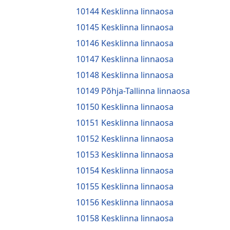
10144 Kesklinna linnaosa
10145 Kesklinna linnaosa
10146 Kesklinna linnaosa
10147 Kesklinna linnaosa
10148 Kesklinna linnaosa
10149 Põhja-Tallinna linnaosa
10150 Kesklinna linnaosa
10151 Kesklinna linnaosa
10152 Kesklinna linnaosa
10153 Kesklinna linnaosa
10154 Kesklinna linnaosa
10155 Kesklinna linnaosa
10156 Kesklinna linnaosa
10158 Kesklinna linnaosa