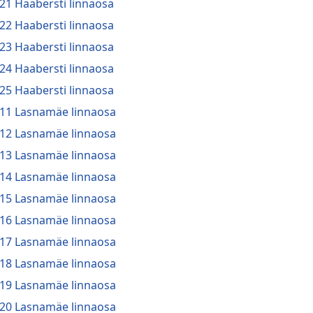
21 Haabersti linnaosa
22 Haabersti linnaosa
23 Haabersti linnaosa
24 Haabersti linnaosa
25 Haabersti linnaosa
11 Lasnamäe linnaosa
12 Lasnamäe linnaosa
13 Lasnamäe linnaosa
14 Lasnamäe linnaosa
15 Lasnamäe linnaosa
16 Lasnamäe linnaosa
17 Lasnamäe linnaosa
18 Lasnamäe linnaosa
19 Lasnamäe linnaosa
20 Lasnamäe linnaosa