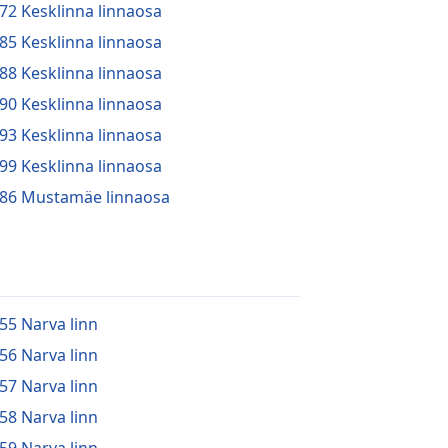
72 Kesklinna linnaosa
85 Kesklinna linnaosa
88 Kesklinna linnaosa
90 Kesklinna linnaosa
93 Kesklinna linnaosa
99 Kesklinna linnaosa
86 Mustamäe linnaosa
55 Narva linn
56 Narva linn
57 Narva linn
58 Narva linn
59 Narva linn