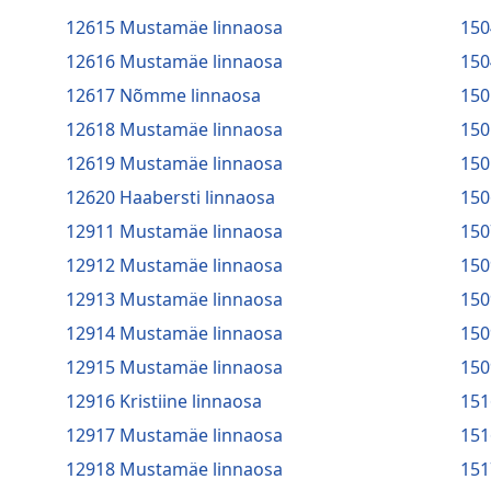
12615 Mustamäe linnaosa
150
12616 Mustamäe linnaosa
150
12617 Nõmme linnaosa
150
12618 Mustamäe linnaosa
150
12619 Mustamäe linnaosa
150
12620 Haabersti linnaosa
150
12911 Mustamäe linnaosa
150
12912 Mustamäe linnaosa
150
12913 Mustamäe linnaosa
150
12914 Mustamäe linnaosa
150
12915 Mustamäe linnaosa
150
12916 Kristiine linnaosa
151
12917 Mustamäe linnaosa
151
12918 Mustamäe linnaosa
151