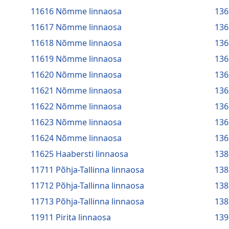
11616 Nõmme linnaosa
136
11617 Nõmme linnaosa
136
11618 Nõmme linnaosa
136
11619 Nõmme linnaosa
136
11620 Nõmme linnaosa
136
11621 Nõmme linnaosa
136
11622 Nõmme linnaosa
136
11623 Nõmme linnaosa
136
11624 Nõmme linnaosa
136
11625 Haabersti linnaosa
138
11711 Põhja-Tallinna linnaosa
138
11712 Põhja-Tallinna linnaosa
138
11713 Põhja-Tallinna linnaosa
138
11911 Pirita linnaosa
139