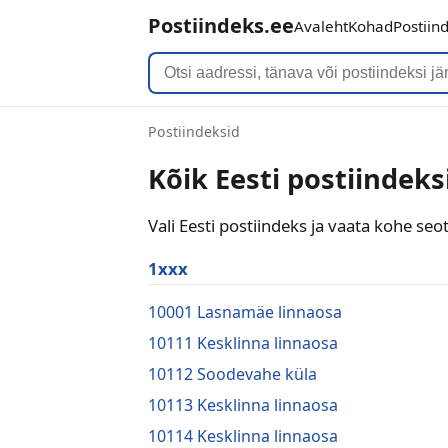
Postiindeks.ee
Avaleht
Kohad
Postiin
Postiindeksid
Kõik Eesti postiindeks
Vali Eesti postiindeks ja vaata kohe seo
1xxx
10001 Lasnamäe linnaosa
10111 Kesklinna linnaosa
10112 Soodevahe küla
10113 Kesklinna linnaosa
10114 Kesklinna linnaosa