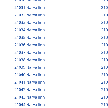
21031 Narva linn
210
21032 Narva linn
210
21033 Narva linn
210
21034 Narva linn
210
21035 Narva linn
210
21036 Narva linn
210
21037 Narva linn
210
21038 Narva linn
210
21039 Narva linn
210
21040 Narva linn
210
21041 Narva linn
210
21042 Narva linn
210
21043 Narva linn
210
21044 Narva linn
210