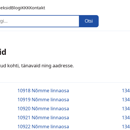
deksid
Blogi
KKK
Kontakt
Otsi
id
tud kohti, tänavaid ning aadresse.
10918 Nõmme linnaosa
134
10919 Nõmme linnaosa
134
10920 Nõmme linnaosa
134
10921 Nõmme linnaosa
134
10922 Nõmme linnaosa
134