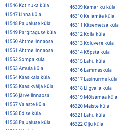
41546 Kotinuka küla
46309 Kamariku küla
41547 Linna küla
46310 Kellamäe küla
41548 Pajualuse küla
46311 Kitsemetsa küla
41549 Pargitaguse küla
46312 Koila küla
41550 Ahtme linnaosa
46313 Koluvere küla
41551 Ahtme linnaosa
46314 Kõpsta küla
41552 Sompa küla
46315 Lahu küla
41553 Amula küla
46316 Lammasküla
41554 Kaasikaia küla
46317 Lasinurme küla
41555 Kaasikvälja küla
46318 Liigvalla küla
41556 Järve linnaosa
46319 Mõisamaa küla
41557 Valaste küla
46320 Mäiste küla
41558 Edise küla
46321 Lahu küla
41568 Pajualuse küla
46322 Olju küla