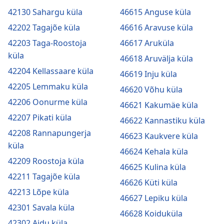
42130 Sahargu küla
46615 Anguse küla
42202 Tagajõe küla
46616 Aravuse küla
42203 Taga-Roostoja
46617 Aruküla
küla
46618 Aruvälja küla
42204 Kellassaare küla
46619 Inju küla
42205 Lemmaku küla
46620 Võhu küla
42206 Oonurme küla
46621 Kakumäe küla
42207 Pikati küla
46622 Kannastiku küla
42208 Rannapungerja
46623 Kaukvere küla
küla
46624 Kehala küla
42209 Roostoja küla
46625 Kulina küla
42211 Tagajõe küla
46626 Küti küla
42213 Lõpe küla
46627 Lepiku küla
42301 Savala küla
46628 Koiduküla
42302 Aidu küla