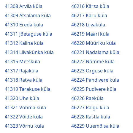
41308 Arvila küla
46216 Kärsa küla
41309 Atsalama küla
46217 Käru küla
41310 Ereda küla
46218 Liivaküla
41311 Jõetaguse küla
46219 Määri küla
41312 Kalina küla
46220 Müüriku küla
41314 Liivakünka küla
46221 Nadalama küla
41315 Metsküla
46222 Nõmme küla
41317 Rajaküla
46223 Orguse küla
41318 Ratva küla
46224 Pandivere küla
41319 Tarakuse küla
46225 Pudivere küla
41320 Uhe küla
46226 Raeküla
41321 Võhma küla
46227 Raigu küla
41322 Võide küla
46228 Rastla küla
41323 Võrnu küla
46229 Uuemõisa küla