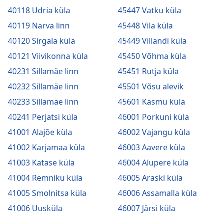
40118 Udria küla
45447 Vatku küla
40119 Narva linn
45448 Vila küla
40120 Sirgala küla
45449 Villandi küla
40121 Viivikonna küla
45450 Võhma küla
40231 Sillamäe linn
45451 Rutja küla
40232 Sillamäe linn
45501 Võsu alevik
40233 Sillamäe linn
45601 Käsmu küla
40241 Perjatsi küla
46001 Porkuni küla
41001 Alajõe küla
46002 Vajangu küla
41002 Karjamaa küla
46003 Aavere küla
41003 Katase küla
46004 Alupere küla
41004 Remniku küla
46005 Araski küla
41005 Smolnitsa küla
46006 Assamalla küla
41006 Uusküla
46007 Järsi küla