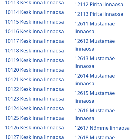
10113 Kesklinna linnaosa
12112 Pirita linnaosa
10114 Kesklinna linnaosa
12113 Pirita linnaosa
10115 Kesklinna linnaosa
12611 Mustamäe
10116 Kesklinna linnaosa
linnaosa
10117 Kesklinna linnaosa
12612 Mustamäe
linnaosa
10118 Kesklinna linnaosa
12613 Mustamäe
10119 Kesklinna linnaosa
linnaosa
10120 Kesklinna linnaosa
12614 Mustamäe
10121 Kesklinna linnaosa
linnaosa
10122 Kesklinna linnaosa
12615 Mustamäe
10123 Kesklinna linnaosa
linnaosa
10124 Kesklinna linnaosa
12616 Mustamäe
10125 Kesklinna linnaosa
linnaosa
10126 Kesklinna linnaosa
12617 Nõmme linnaosa
10127 Kesklinna linnaosa
12618 Mustamäe