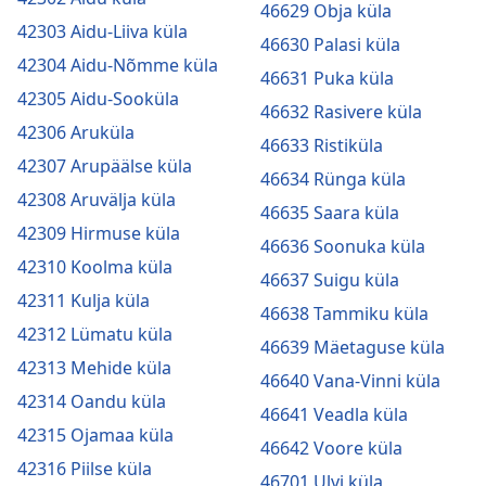
46629 Obja küla
42303 Aidu-Liiva küla
46630 Palasi küla
42304 Aidu-Nõmme küla
46631 Puka küla
42305 Aidu-Sooküla
46632 Rasivere küla
42306 Aruküla
46633 Ristiküla
42307 Arupäälse küla
46634 Rünga küla
42308 Aruvälja küla
46635 Saara küla
42309 Hirmuse küla
46636 Soonuka küla
42310 Koolma küla
46637 Suigu küla
42311 Kulja küla
46638 Tammiku küla
42312 Lümatu küla
46639 Mäetaguse küla
42313 Mehide küla
46640 Vana-Vinni küla
42314 Oandu küla
46641 Veadla küla
42315 Ojamaa küla
46642 Voore küla
42316 Piilse küla
46701 Ulvi küla