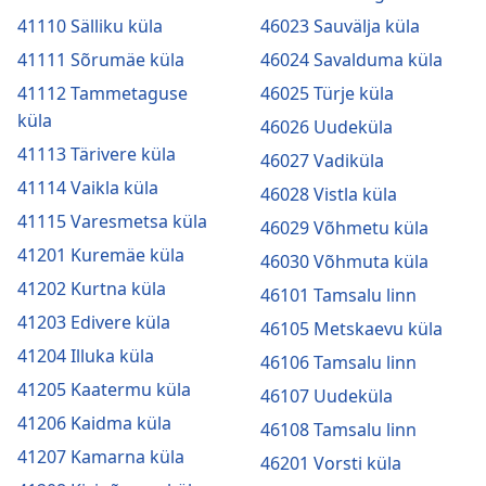
41110 Sälliku küla
46023 Sauvälja küla
41111 Sõrumäe küla
46024 Savalduma küla
41112 Tammetaguse
46025 Türje küla
küla
46026 Uudeküla
41113 Tärivere küla
46027 Vadiküla
41114 Vaikla küla
46028 Vistla küla
41115 Varesmetsa küla
46029 Võhmetu küla
41201 Kuremäe küla
46030 Võhmuta küla
41202 Kurtna küla
46101 Tamsalu linn
41203 Edivere küla
46105 Metskaevu küla
41204 Illuka küla
46106 Tamsalu linn
41205 Kaatermu küla
46107 Uudeküla
41206 Kaidma küla
46108 Tamsalu linn
41207 Kamarna küla
46201 Vorsti küla