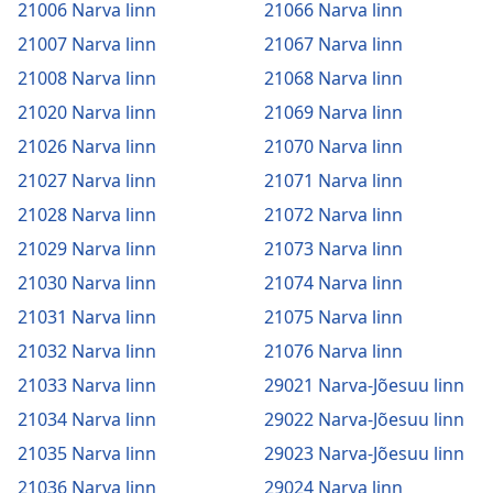
21006 Narva linn
21066 Narva linn
21007 Narva linn
21067 Narva linn
21008 Narva linn
21068 Narva linn
21020 Narva linn
21069 Narva linn
21026 Narva linn
21070 Narva linn
21027 Narva linn
21071 Narva linn
21028 Narva linn
21072 Narva linn
21029 Narva linn
21073 Narva linn
21030 Narva linn
21074 Narva linn
21031 Narva linn
21075 Narva linn
21032 Narva linn
21076 Narva linn
21033 Narva linn
29021 Narva-Jõesuu linn
21034 Narva linn
29022 Narva-Jõesuu linn
21035 Narva linn
29023 Narva-Jõesuu linn
21036 Narva linn
29024 Narva linn