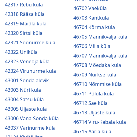
42317 Rebu küla
46702 Vaeküla
42318 Rääsa küla
46703 Kantküla
42319 Maidla küla
46704 Kõrma küla
42320 Sirtsi küla
46705 Männikvälja küla
42321 Soonurme küla
46706 Miila küla
42322 Uniküla
46707 Männikvälja küla
42323 Veneoja küla
46708 Mõedaka küla
42324 Virunurme küla
46709 Nurkse küla
43001 Sonda alevik
46710 Nõmmise küla
43003 Nüri küla
46711 Põlula küla
43004 Satsu küla
46712 Sae küla
43005 Uljaste küla
46713 Uljaste küla
43006 Vana-Sonda küla
46714 Viru-Kabala küla
43037 Varinurme küla
46715 Aarla küla