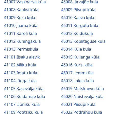
41007 Vasknarva küla
46008 Järvajõe küla
41008 Kauksi küla
46009 Piisupi küla
41009 Kuru küla
46010 Kaeva küla
41010 Jaama küla
46011 Kerguta küla
41011 Karoli küla
46012 Koiduküla
41012 Kuningaküla
46013 Koplitaguse küla
41013 Permisküla
46014 Kuie küla
41101 Iisaku alevik
46015 Kullenga küla
41102 Alliku küla
46016 Kursi küla
41103 Imatu küla
46017 Lemmküla
41104 Jõuga küla
46018 Loksa küla
41105 Kasevälja küla
46019 Metskaevu küla
41106 Koldamäe küla
46020 Naistevälja küla
41107 Lipniku küla
46021 Piisupi küla
41109 Pootsiku küla
46022 Põdrangu küla