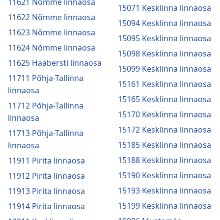
11621 Nõmme linnaosa
15071 Kesklinna linnaosa
11622 Nõmme linnaosa
15094 Kesklinna linnaosa
11623 Nõmme linnaosa
15095 Kesklinna linnaosa
11624 Nõmme linnaosa
15098 Kesklinna linnaosa
11625 Haabersti linnaosa
15099 Kesklinna linnaosa
11711 Põhja-Tallinna
15161 Kesklinna linnaosa
linnaosa
15165 Kesklinna linnaosa
11712 Põhja-Tallinna
15170 Kesklinna linnaosa
linnaosa
15172 Kesklinna linnaosa
11713 Põhja-Tallinna
15185 Kesklinna linnaosa
linnaosa
15188 Kesklinna linnaosa
11911 Pirita linnaosa
15190 Kesklinna linnaosa
11912 Pirita linnaosa
15193 Kesklinna linnaosa
11913 Pirita linnaosa
15199 Kesklinna linnaosa
11914 Pirita linnaosa