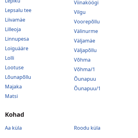
Lepiku
Viinaköögi
Lepsalu tee
Vilgu
Liivamäe
Voorepõllu
Lilleoja
Välinurme
Linnupesa
Väljamäe
Loiguääre
Väljapõllu
Lolli
Võhma
Lootuse
Võhma/1
Lõunapõllu
Õunapuu
Majaka
Õunapuu/1
Matsi
Kohad
Aa küla
Roodu küla