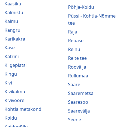
Kaasiku
Põhja-Koidu
Kalmistu
Püssi - Kohtla-Nõmme
Kalmu
tee
Kangru
Raja
Karikakra
Rebase
Kase
Reinu
Katrini
Reite tee
Kiigeplatsi
Roovälja
Kingu
Rullumaa
Kivi
Saare
Kivikalmu
Saaremetsa
Kivivoore
Saaresoo
Kohtla metskond
Saarevälja
Koidu
Seene
Koidupõllu