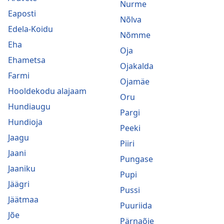
Nurme
Eaposti
Nõlva
Edela-Koidu
Nõmme
Eha
Oja
Ehametsa
Ojakalda
Farmi
Ojamäe
Hooldekodu alajaam
Oru
Hundiaugu
Pargi
Hundioja
Peeki
Jaagu
Piiri
Jaani
Pungase
Jaaniku
Pupi
Jäägri
Pussi
Jäätmaa
Puuriida
Jõe
Pärnaõie