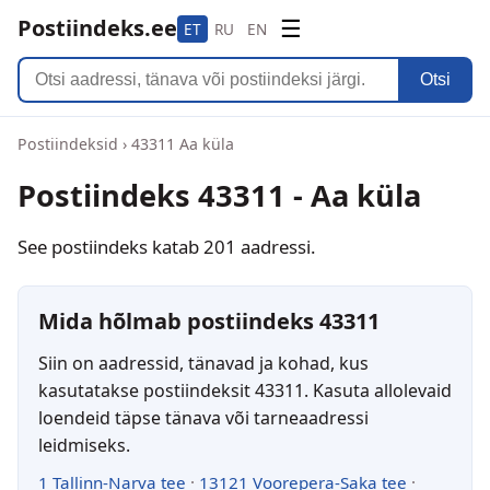
Postiindeks.ee
☰
ET
RU
EN
Otsi
Postiindeksid
›
43311 Aa küla
Postiindeks 43311 - Aa küla
See postiindeks katab 201 aadressi.
Mida hõlmab postiindeks 43311
Siin on aadressid, tänavad ja kohad, kus
kasutatakse postiindeksit 43311. Kasuta allolevaid
loendeid täpse tänava või tarneaadressi
leidmiseks.
1 Tallinn-Narva tee
·
13121 Voorepera-Saka tee
·