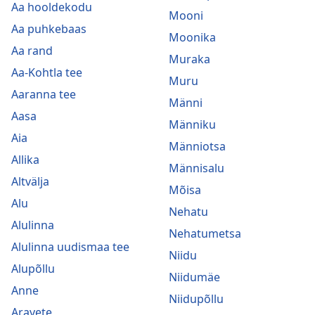
Aa hooldekodu
Mooni
Aa puhkebaas
Moonika
Aa rand
Muraka
Aa-Kohtla tee
Muru
Aaranna tee
Männi
Aasa
Männiku
Aia
Männiotsa
Allika
Männisalu
Altvälja
Mõisa
Alu
Nehatu
Alulinna
Nehatumetsa
Alulinna uudismaa tee
Niidu
Alupõllu
Niidumäe
Anne
Niidupõllu
Aravete