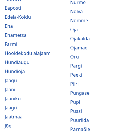
Nurme
Eaposti
Nõlva
Edela-Koidu
Nõmme
Eha
Oja
Ehametsa
Ojakalda
Farmi
Ojamäe
Hooldekodu alajaam
Oru
Hundiaugu
Pargi
Hundioja
Peeki
Jaagu
Piiri
Jaani
Pungase
Jaaniku
Pupi
Jäägri
Pussi
Jäätmaa
Puuriida
Jõe
Pärnaõie