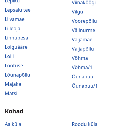
Lepiku
Viinaköögi
Lepsalu tee
Vilgu
Liivamäe
Voorepõllu
Lilleoja
Välinurme
Linnupesa
Väljamäe
Loiguääre
Väljapõllu
Lolli
Võhma
Lootuse
Võhma/1
Lõunapõllu
Õunapuu
Majaka
Õunapuu/1
Matsi
Kohad
Aa küla
Roodu küla