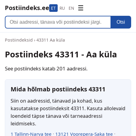
Postiindeks.ee
☰
ET
RU
EN
Otsi
Postiindeksid
›
43311 Aa küla
Postiindeks 43311 - Aa küla
See postiindeks katab 201 aadressi.
Mida hõlmab postiindeks 43311
Siin on aadressid, tänavad ja kohad, kus
kasutatakse postiindeksit 43311. Kasuta allolevaid
loendeid täpse tänava või tarneaadressi
leidmiseks.
1 Tallinn-Narva tee
·
13121 Voorepera-Saka tee
·