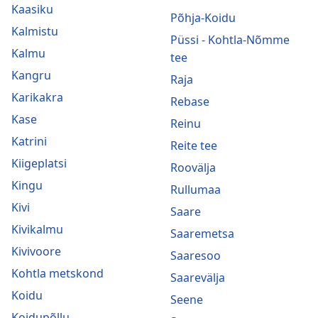
Kaasiku
Põhja-Koidu
Kalmistu
Püssi - Kohtla-Nõmme
Kalmu
tee
Kangru
Raja
Karikakra
Rebase
Kase
Reinu
Katrini
Reite tee
Kiigeplatsi
Roovälja
Kingu
Rullumaa
Kivi
Saare
Kivikalmu
Saaremetsa
Kivivoore
Saaresoo
Kohtla metskond
Saarevälja
Koidu
Seene
Koidupõllu