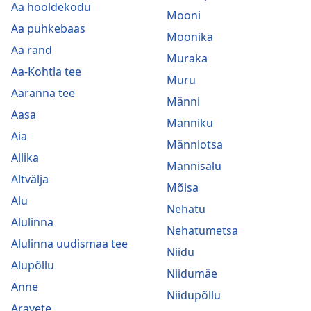
Aa hooldekodu
Mooni
Aa puhkebaas
Moonika
Aa rand
Muraka
Aa-Kohtla tee
Muru
Aaranna tee
Männi
Aasa
Männiku
Aia
Männiotsa
Allika
Männisalu
Altvälja
Mõisa
Alu
Nehatu
Alulinna
Nehatumetsa
Alulinna uudismaa tee
Niidu
Alupõllu
Niidumäe
Anne
Niidupõllu
Aravete