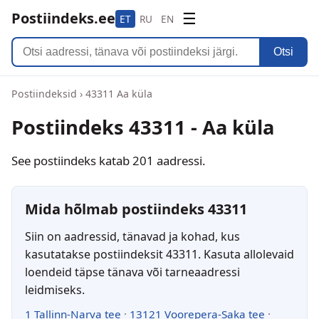
Postiindeks.ee
☰
ET
RU
EN
Otsi
Postiindeksid
›
43311 Aa küla
Postiindeks 43311 - Aa küla
See postiindeks katab 201 aadressi.
Mida hõlmab postiindeks 43311
Siin on aadressid, tänavad ja kohad, kus
kasutatakse postiindeksit 43311. Kasuta allolevaid
loendeid täpse tänava või tarneaadressi
leidmiseks.
1 Tallinn-Narva tee
·
13121 Voorepera-Saka tee
·