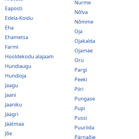
Nurme
Eaposti
Nõlva
Edela-Koidu
Nõmme
Eha
Oja
Ehametsa
Ojakalda
Farmi
Ojamäe
Hooldekodu alajaam
Oru
Hundiaugu
Pargi
Hundioja
Peeki
Jaagu
Piiri
Jaani
Pungase
Jaaniku
Pupi
Jäägri
Pussi
Jäätmaa
Puuriida
Jõe
Pärnaõie