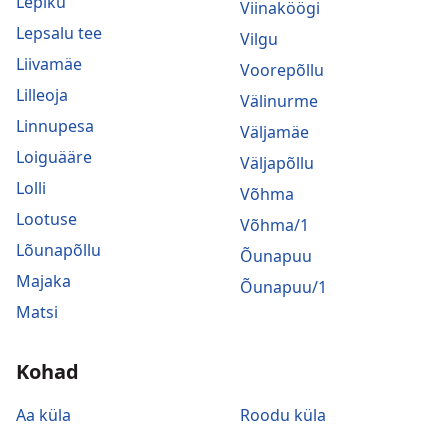
Lepiku
Viinaköögi
Lepsalu tee
Vilgu
Liivamäe
Voorepõllu
Lilleoja
Välinurme
Linnupesa
Väljamäe
Loiguääre
Väljapõllu
Lolli
Võhma
Lootuse
Võhma/1
Lõunapõllu
Õunapuu
Majaka
Õunapuu/1
Matsi
Kohad
Aa küla
Roodu küla