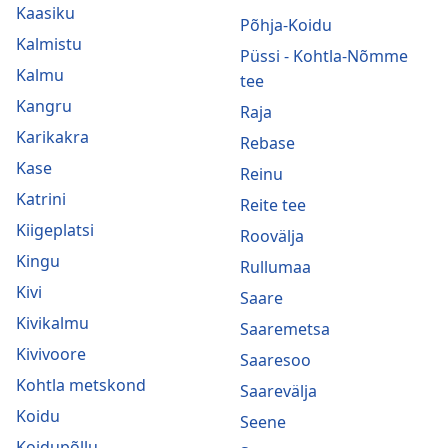
Kaasiku
Põhja-Koidu
Kalmistu
Püssi - Kohtla-Nõmme
Kalmu
tee
Kangru
Raja
Karikakra
Rebase
Kase
Reinu
Katrini
Reite tee
Kiigeplatsi
Roovälja
Kingu
Rullumaa
Kivi
Saare
Kivikalmu
Saaremetsa
Kivivoore
Saaresoo
Kohtla metskond
Saarevälja
Koidu
Seene
Koidupõllu