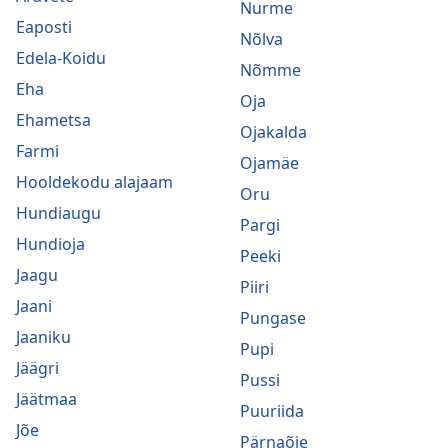
Nurme
Eaposti
Nõlva
Edela-Koidu
Nõmme
Eha
Oja
Ehametsa
Ojakalda
Farmi
Ojamäe
Hooldekodu alajaam
Oru
Hundiaugu
Pargi
Hundioja
Peeki
Jaagu
Piiri
Jaani
Pungase
Jaaniku
Pupi
Jäägri
Pussi
Jäätmaa
Puuriida
Jõe
Pärnaõie