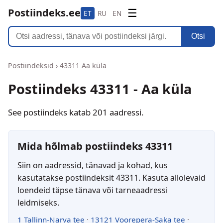
Postiindeks.ee
☰
ET
RU
EN
Otsi
Postiindeksid
›
43311 Aa küla
Postiindeks 43311 - Aa küla
See postiindeks katab 201 aadressi.
Mida hõlmab postiindeks 43311
Siin on aadressid, tänavad ja kohad, kus
kasutatakse postiindeksit 43311. Kasuta allolevaid
loendeid täpse tänava või tarneaadressi
leidmiseks.
1 Tallinn-Narva tee
·
13121 Voorepera-Saka tee
·