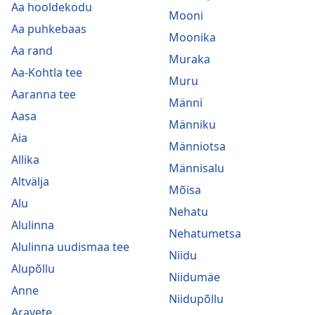
Aa hooldekodu
Mooni
Aa puhkebaas
Moonika
Aa rand
Muraka
Aa-Kohtla tee
Muru
Aaranna tee
Männi
Aasa
Männiku
Aia
Männiotsa
Allika
Männisalu
Altvälja
Mõisa
Alu
Nehatu
Alulinna
Nehatumetsa
Alulinna uudismaa tee
Niidu
Alupõllu
Niidumäe
Anne
Niidupõllu
Aravete