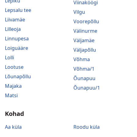
Lepiku
Viinaköögi
Lepsalu tee
Vilgu
Liivamäe
Voorepõllu
Lilleoja
Välinurme
Linnupesa
Väljamäe
Loiguääre
Väljapõllu
Lolli
Võhma
Lootuse
Võhma/1
Lõunapõllu
Õunapuu
Majaka
Õunapuu/1
Matsi
Kohad
Aa küla
Roodu küla