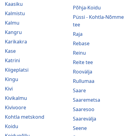
Kaasiku
Põhja-Koidu
Kalmistu
Püssi - Kohtla-Nõmme
Kalmu
tee
Kangru
Raja
Karikakra
Rebase
Kase
Reinu
Katrini
Reite tee
Kiigeplatsi
Roovälja
Kingu
Rullumaa
Kivi
Saare
Kivikalmu
Saaremetsa
Kivivoore
Saaresoo
Kohtla metskond
Saarevälja
Koidu
Seene
Koidupõllu