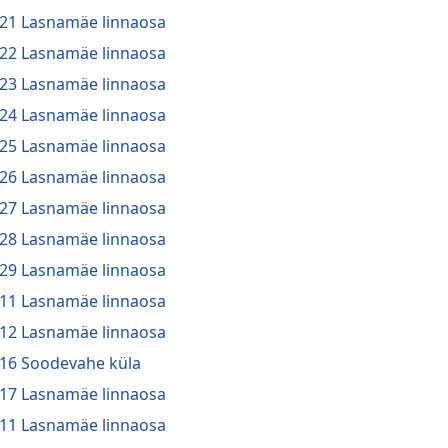
21 Lasnamäe linnaosa
22 Lasnamäe linnaosa
23 Lasnamäe linnaosa
24 Lasnamäe linnaosa
25 Lasnamäe linnaosa
26 Lasnamäe linnaosa
27 Lasnamäe linnaosa
28 Lasnamäe linnaosa
29 Lasnamäe linnaosa
11 Lasnamäe linnaosa
12 Lasnamäe linnaosa
16 Soodevahe küla
17 Lasnamäe linnaosa
11 Lasnamäe linnaosa