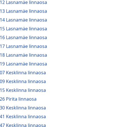
12 Lasnamäe linnaosa
13 Lasnamäe linnaosa
14 Lasnamäe linnaosa
15 Lasnamäe linnaosa
16 Lasnamäe linnaosa
17 Lasnamäe linnaosa
18 Lasnamäe linnaosa
19 Lasnamäe linnaosa
07 Kesklinna linnaosa
09 Kesklinna linnaosa
15 Kesklinna linnaosa
26 Pirita linnaosa
30 Kesklinna linnaosa
41 Kesklinna linnaosa
47 Kesklinna linnaosa