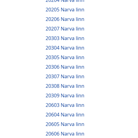
20205 Narva linn
20206 Narva linn
20207 Narva linn
20303 Narva linn
20304 Narva linn
20305 Narva linn
20306 Narva linn
20307 Narva linn
20308 Narva linn
20309 Narva linn
20603 Narva linn
20604 Narva linn
20605 Narva linn
20606 Narva linn