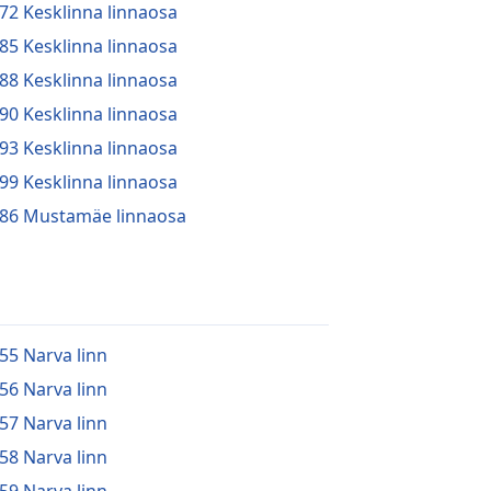
72 Kesklinna linnaosa
85 Kesklinna linnaosa
88 Kesklinna linnaosa
90 Kesklinna linnaosa
93 Kesklinna linnaosa
99 Kesklinna linnaosa
86 Mustamäe linnaosa
55 Narva linn
56 Narva linn
57 Narva linn
58 Narva linn
59 Narva linn