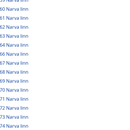
60 Narva linn
61 Narva linn
62 Narva linn
63 Narva linn
64 Narva linn
66 Narva linn
67 Narva linn
68 Narva linn
69 Narva linn
70 Narva linn
71 Narva linn
72 Narva linn
73 Narva linn
74 Narva linn