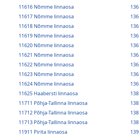
11616 Nõmme linnaosa
136
11617 Nõmme linnaosa
136
11618 Nõmme linnaosa
136
11619 Nõmme linnaosa
136
11620 Nõmme linnaosa
136
11621 Nõmme linnaosa
136
11622 Nõmme linnaosa
136
11623 Nõmme linnaosa
136
11624 Nõmme linnaosa
136
11625 Haabersti linnaosa
138
11711 Põhja-Tallinna linnaosa
138
11712 Põhja-Tallinna linnaosa
138
11713 Põhja-Tallinna linnaosa
138
11911 Pirita linnaosa
139