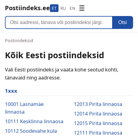
Postiindeks.ee
☰
ET
RU
EN
Otsi
Postiindeksid
Kõik Eesti postiindeksid
Vali Eesti postiindeks ja vaata kohe seotud kohti,
tänavaid ning aadresse.
1xxx
10001 Lasnamäe
12013 Pirita linnaosa
linnaosa
12014 Pirita linnaosa
10111 Kesklinna linnaosa
12015 Pirita linnaosa
10112 Soodevahe küla
12111 Pirita linnaosa