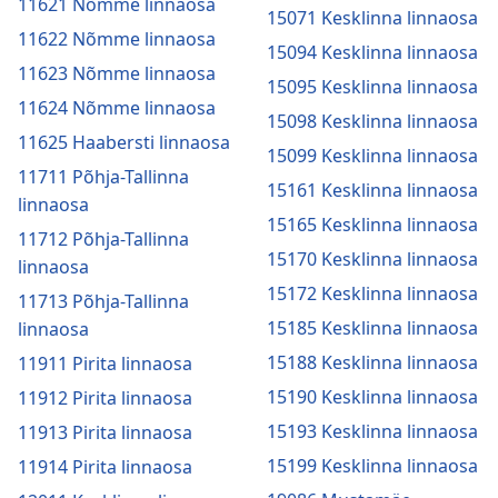
11621 Nõmme linnaosa
15071 Kesklinna linnaosa
11622 Nõmme linnaosa
15094 Kesklinna linnaosa
11623 Nõmme linnaosa
15095 Kesklinna linnaosa
11624 Nõmme linnaosa
15098 Kesklinna linnaosa
11625 Haabersti linnaosa
15099 Kesklinna linnaosa
11711 Põhja-Tallinna
15161 Kesklinna linnaosa
linnaosa
15165 Kesklinna linnaosa
11712 Põhja-Tallinna
15170 Kesklinna linnaosa
linnaosa
15172 Kesklinna linnaosa
11713 Põhja-Tallinna
15185 Kesklinna linnaosa
linnaosa
15188 Kesklinna linnaosa
11911 Pirita linnaosa
15190 Kesklinna linnaosa
11912 Pirita linnaosa
15193 Kesklinna linnaosa
11913 Pirita linnaosa
15199 Kesklinna linnaosa
11914 Pirita linnaosa