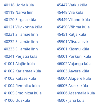
40118 Udria küla
45447 Vatku küla
40119 Narva linn
45448 Vila küla
40120 Sirgala küla
45449 Villandi küla
40121 Viivikonna küla
45450 Võhma küla
40231 Sillamäe linn
45451 Rutja küla
40232 Sillamäe linn
45501 Võsu alevik
40233 Sillamäe linn
45601 Käsmu küla
40241 Perjatsi küla
46001 Porkuni küla
41001 Alajõe küla
46002 Vajangu küla
41002 Karjamaa küla
46003 Aavere küla
41003 Katase küla
46004 Alupere küla
41004 Remniku küla
46005 Araski küla
41005 Smolnitsa küla
46006 Assamalla küla
41006 Uusküla
46007 Järsi küla