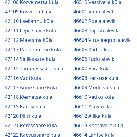
42108 Kõrvemetsa küla
46519 Vassivere küla
42109 Kõveriku küla
46601 Vinni alevik
42110 Laekannu küla
46602 Roela alevik
42111 Lepiksaare küla
46603 Pajusti alevik
42112 Maetsma küla
46604 Viru-Jaagupi alevik
42113 Paadenurme küla
46605 Kadila küla
42114 Sälliksaare küla
46606 Tudu alevik
42115 Tammessaare küla
46607 Piira küla
42116 Vadi küla
46608 Karkuse küla
42117 Änniksaare küla
46609 Mõdriku küla
42118 Jõemetsa küla
46610 Vetiku küla
42119 Kärasi küla
46611 Alavere küla
42120 Piilsi küla
46612 Allika küla
42121 Peressaare küla
46613 Koeravere küla
42122 Kaevussaare küla
46614 Lähtse küla