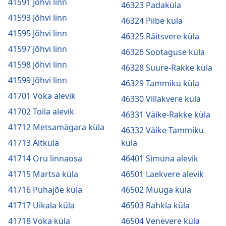
41591 Jõhvi linn
46323 Padaküla
41593 Jõhvi linn
46324 Piibe küla
41595 Jõhvi linn
46325 Räitsvere küla
41597 Jõhvi linn
46326 Sootaguse küla
41598 Jõhvi linn
46328 Suure-Rakke küla
41599 Jõhvi linn
46329 Tammiku küla
41701 Voka alevik
46330 Villakvere küla
41702 Toila alevik
46331 Väike-Rakke küla
41712 Metsamägara küla
46332 Väike-Tammiku
41713 Altküla
küla
41714 Oru linnaosa
46401 Simuna alevik
41715 Martsa küla
46501 Laekvere alevik
41716 Pühajõe küla
46502 Muuga küla
41717 Uikala küla
46503 Rahkla küla
41718 Voka küla
46504 Venevere küla