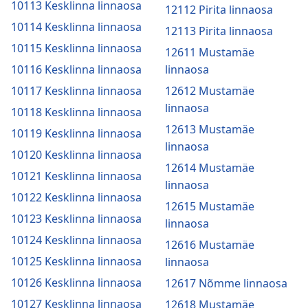
10113 Kesklinna linnaosa
12112 Pirita linnaosa
10114 Kesklinna linnaosa
12113 Pirita linnaosa
10115 Kesklinna linnaosa
12611 Mustamäe
10116 Kesklinna linnaosa
linnaosa
10117 Kesklinna linnaosa
12612 Mustamäe
linnaosa
10118 Kesklinna linnaosa
12613 Mustamäe
10119 Kesklinna linnaosa
linnaosa
10120 Kesklinna linnaosa
12614 Mustamäe
10121 Kesklinna linnaosa
linnaosa
10122 Kesklinna linnaosa
12615 Mustamäe
10123 Kesklinna linnaosa
linnaosa
10124 Kesklinna linnaosa
12616 Mustamäe
10125 Kesklinna linnaosa
linnaosa
10126 Kesklinna linnaosa
12617 Nõmme linnaosa
10127 Kesklinna linnaosa
12618 Mustamäe