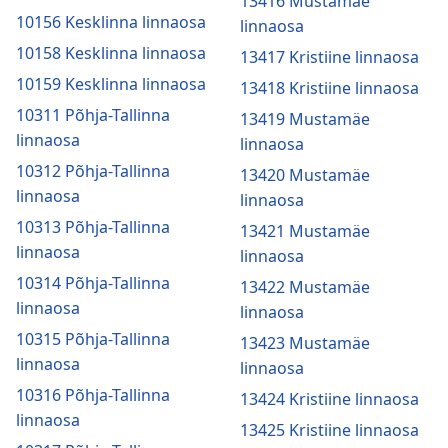
13416 Mustamäe
10156 Kesklinna linnaosa
linnaosa
10158 Kesklinna linnaosa
13417 Kristiine linnaosa
10159 Kesklinna linnaosa
13418 Kristiine linnaosa
10311 Põhja-Tallinna
13419 Mustamäe
linnaosa
linnaosa
10312 Põhja-Tallinna
13420 Mustamäe
linnaosa
linnaosa
10313 Põhja-Tallinna
13421 Mustamäe
linnaosa
linnaosa
10314 Põhja-Tallinna
13422 Mustamäe
linnaosa
linnaosa
10315 Põhja-Tallinna
13423 Mustamäe
linnaosa
linnaosa
10316 Põhja-Tallinna
13424 Kristiine linnaosa
linnaosa
13425 Kristiine linnaosa