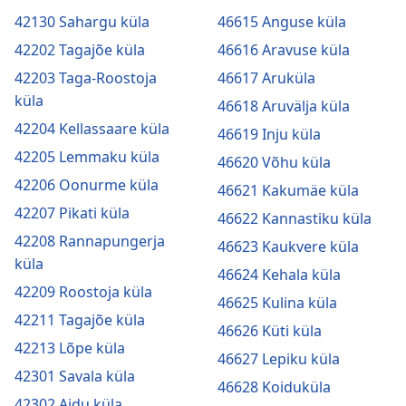
42130 Sahargu küla
46615 Anguse küla
42202 Tagajõe küla
46616 Aravuse küla
42203 Taga-Roostoja
46617 Aruküla
küla
46618 Aruvälja küla
42204 Kellassaare küla
46619 Inju küla
42205 Lemmaku küla
46620 Võhu küla
42206 Oonurme küla
46621 Kakumäe küla
42207 Pikati küla
46622 Kannastiku küla
42208 Rannapungerja
46623 Kaukvere küla
küla
46624 Kehala küla
42209 Roostoja küla
46625 Kulina küla
42211 Tagajõe küla
46626 Küti küla
42213 Lõpe küla
46627 Lepiku küla
42301 Savala küla
46628 Koiduküla
42302 Aidu küla