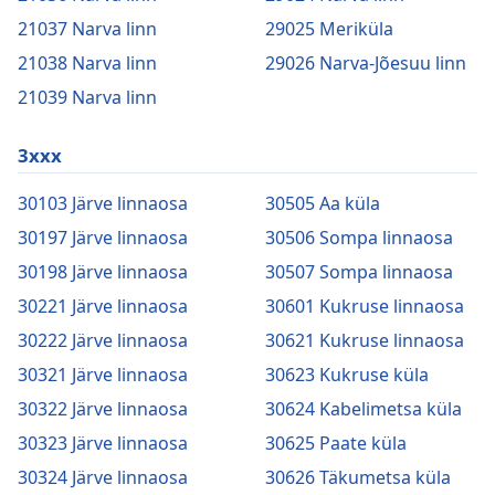
21037 Narva linn
29025 Meriküla
21038 Narva linn
29026 Narva-Jõesuu linn
21039 Narva linn
3xxx
30103 Järve linnaosa
30505 Aa küla
30197 Järve linnaosa
30506 Sompa linnaosa
30198 Järve linnaosa
30507 Sompa linnaosa
30221 Järve linnaosa
30601 Kukruse linnaosa
30222 Järve linnaosa
30621 Kukruse linnaosa
30321 Järve linnaosa
30623 Kukruse küla
30322 Järve linnaosa
30624 Kabelimetsa küla
30323 Järve linnaosa
30625 Paate küla
30324 Järve linnaosa
30626 Täkumetsa küla