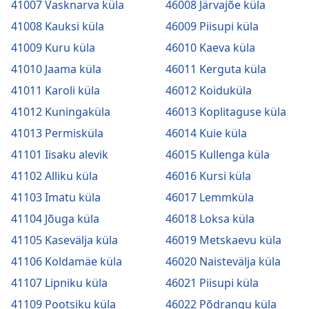
41007 Vasknarva küla
46008 Järvajõe küla
41008 Kauksi küla
46009 Piisupi küla
41009 Kuru küla
46010 Kaeva küla
41010 Jaama küla
46011 Kerguta küla
41011 Karoli küla
46012 Koiduküla
41012 Kuningaküla
46013 Koplitaguse küla
41013 Permisküla
46014 Kuie küla
41101 Iisaku alevik
46015 Kullenga küla
41102 Alliku küla
46016 Kursi küla
41103 Imatu küla
46017 Lemmküla
41104 Jõuga küla
46018 Loksa küla
41105 Kasevälja küla
46019 Metskaevu küla
41106 Koldamäe küla
46020 Naistevälja küla
41107 Lipniku küla
46021 Piisupi küla
41109 Pootsiku küla
46022 Põdrangu küla