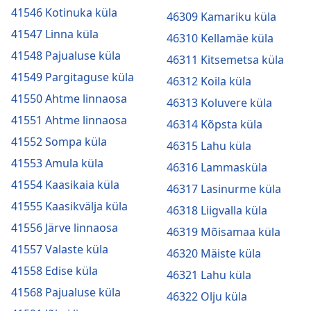
41546 Kotinuka küla
46309 Kamariku küla
41547 Linna küla
46310 Kellamäe küla
41548 Pajualuse küla
46311 Kitsemetsa küla
41549 Pargitaguse küla
46312 Koila küla
41550 Ahtme linnaosa
46313 Koluvere küla
41551 Ahtme linnaosa
46314 Kõpsta küla
41552 Sompa küla
46315 Lahu küla
41553 Amula küla
46316 Lammasküla
41554 Kaasikaia küla
46317 Lasinurme küla
41555 Kaasikvälja küla
46318 Liigvalla küla
41556 Järve linnaosa
46319 Mõisamaa küla
41557 Valaste küla
46320 Mäiste küla
41558 Edise küla
46321 Lahu küla
41568 Pajualuse küla
46322 Olju küla