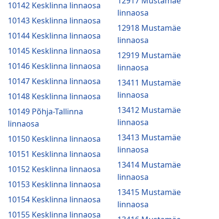
12917 Mustamäe
10142 Kesklinna linnaosa
linnaosa
10143 Kesklinna linnaosa
12918 Mustamäe
10144 Kesklinna linnaosa
linnaosa
10145 Kesklinna linnaosa
12919 Mustamäe
10146 Kesklinna linnaosa
linnaosa
10147 Kesklinna linnaosa
13411 Mustamäe
linnaosa
10148 Kesklinna linnaosa
13412 Mustamäe
10149 Põhja-Tallinna
linnaosa
linnaosa
13413 Mustamäe
10150 Kesklinna linnaosa
linnaosa
10151 Kesklinna linnaosa
13414 Mustamäe
10152 Kesklinna linnaosa
linnaosa
10153 Kesklinna linnaosa
13415 Mustamäe
10154 Kesklinna linnaosa
linnaosa
10155 Kesklinna linnaosa