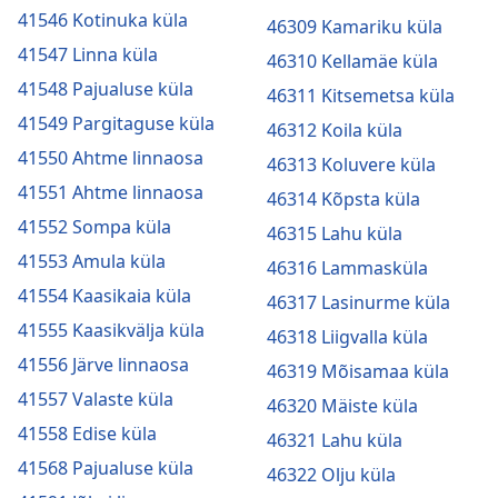
41546 Kotinuka küla
46309 Kamariku küla
41547 Linna küla
46310 Kellamäe küla
41548 Pajualuse küla
46311 Kitsemetsa küla
41549 Pargitaguse küla
46312 Koila küla
41550 Ahtme linnaosa
46313 Koluvere küla
41551 Ahtme linnaosa
46314 Kõpsta küla
41552 Sompa küla
46315 Lahu küla
41553 Amula küla
46316 Lammasküla
41554 Kaasikaia küla
46317 Lasinurme küla
41555 Kaasikvälja küla
46318 Liigvalla küla
41556 Järve linnaosa
46319 Mõisamaa küla
41557 Valaste küla
46320 Mäiste küla
41558 Edise küla
46321 Lahu küla
41568 Pajualuse küla
46322 Olju küla