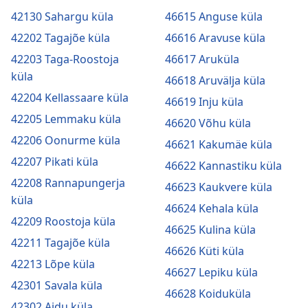
42130 Sahargu küla
46615 Anguse küla
42202 Tagajõe küla
46616 Aravuse küla
42203 Taga-Roostoja
46617 Aruküla
küla
46618 Aruvälja küla
42204 Kellassaare küla
46619 Inju küla
42205 Lemmaku küla
46620 Võhu küla
42206 Oonurme küla
46621 Kakumäe küla
42207 Pikati küla
46622 Kannastiku küla
42208 Rannapungerja
46623 Kaukvere küla
küla
46624 Kehala küla
42209 Roostoja küla
46625 Kulina küla
42211 Tagajõe küla
46626 Küti küla
42213 Lõpe küla
46627 Lepiku küla
42301 Savala küla
46628 Koiduküla
42302 Aidu küla