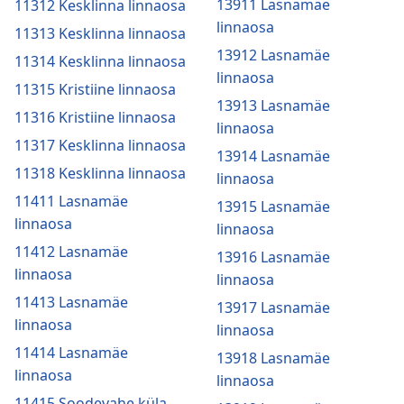
13911 Lasnamäe
11312 Kesklinna linnaosa
linnaosa
11313 Kesklinna linnaosa
13912 Lasnamäe
11314 Kesklinna linnaosa
linnaosa
11315 Kristiine linnaosa
13913 Lasnamäe
11316 Kristiine linnaosa
linnaosa
11317 Kesklinna linnaosa
13914 Lasnamäe
11318 Kesklinna linnaosa
linnaosa
11411 Lasnamäe
13915 Lasnamäe
linnaosa
linnaosa
11412 Lasnamäe
13916 Lasnamäe
linnaosa
linnaosa
11413 Lasnamäe
13917 Lasnamäe
linnaosa
linnaosa
11414 Lasnamäe
13918 Lasnamäe
linnaosa
linnaosa
11415 Soodevahe küla