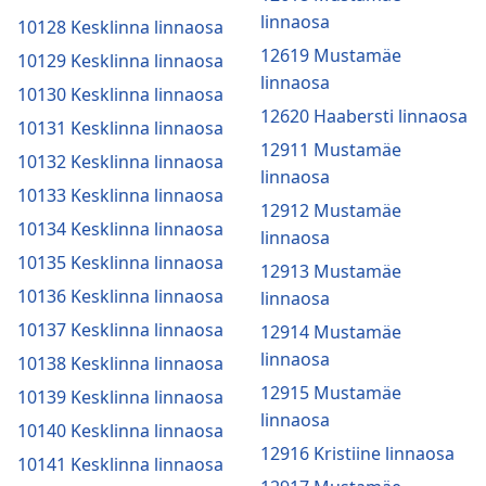
linnaosa
10128 Kesklinna linnaosa
12619 Mustamäe
10129 Kesklinna linnaosa
linnaosa
10130 Kesklinna linnaosa
12620 Haabersti linnaosa
10131 Kesklinna linnaosa
12911 Mustamäe
10132 Kesklinna linnaosa
linnaosa
10133 Kesklinna linnaosa
12912 Mustamäe
10134 Kesklinna linnaosa
linnaosa
10135 Kesklinna linnaosa
12913 Mustamäe
10136 Kesklinna linnaosa
linnaosa
10137 Kesklinna linnaosa
12914 Mustamäe
linnaosa
10138 Kesklinna linnaosa
12915 Mustamäe
10139 Kesklinna linnaosa
linnaosa
10140 Kesklinna linnaosa
12916 Kristiine linnaosa
10141 Kesklinna linnaosa