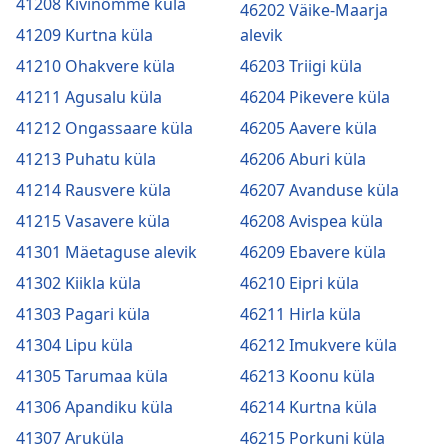
41208 Kivinõmme küla
46202 Väike-Maarja
41209 Kurtna küla
alevik
41210 Ohakvere küla
46203 Triigi küla
41211 Agusalu küla
46204 Pikevere küla
41212 Ongassaare küla
46205 Aavere küla
41213 Puhatu küla
46206 Aburi küla
41214 Rausvere küla
46207 Avanduse küla
41215 Vasavere küla
46208 Avispea küla
41301 Mäetaguse alevik
46209 Ebavere küla
41302 Kiikla küla
46210 Eipri küla
41303 Pagari küla
46211 Hirla küla
41304 Lipu küla
46212 Imukvere küla
41305 Tarumaa küla
46213 Koonu küla
41306 Apandiku küla
46214 Kurtna küla
41307 Aruküla
46215 Porkuni küla