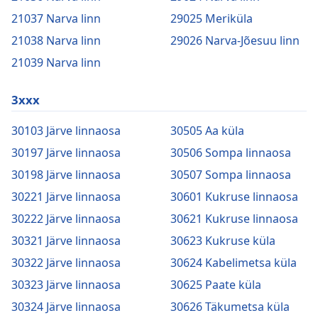
21037 Narva linn
29025 Meriküla
21038 Narva linn
29026 Narva-Jõesuu linn
21039 Narva linn
3xxx
30103 Järve linnaosa
30505 Aa küla
30197 Järve linnaosa
30506 Sompa linnaosa
30198 Järve linnaosa
30507 Sompa linnaosa
30221 Järve linnaosa
30601 Kukruse linnaosa
30222 Järve linnaosa
30621 Kukruse linnaosa
30321 Järve linnaosa
30623 Kukruse küla
30322 Järve linnaosa
30624 Kabelimetsa küla
30323 Järve linnaosa
30625 Paate küla
30324 Järve linnaosa
30626 Täkumetsa küla