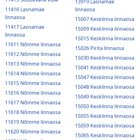
13919 Lasnamäe
11416 Lasnamäe
linnaosa
linnaosa
15007 Kesklinna linnaosa
11417 Lasnamäe
15009 Kesklinna linnaosa
linnaosa
15015 Kesklinna linnaosa
11611 Nõmme linnaosa
15026 Pirita linnaosa
11612 Nõmme linnaosa
15030 Kesklinna linnaosa
11613 Nõmme linnaosa
15041 Kesklinna linnaosa
11614 Nõmme linnaosa
15047 Kesklinna linnaosa
11615 Nõmme linnaosa
15048 Kesklinna linnaosa
11616 Nõmme linnaosa
15049 Kesklinna linnaosa
11617 Nõmme linnaosa
15050 Kesklinna linnaosa
11618 Nõmme linnaosa
15055 Kesklinna linnaosa
11619 Nõmme linnaosa
15059 Kesklinna linnaosa
11620 Nõmme linnaosa
15065 Kesklinna linnaosa