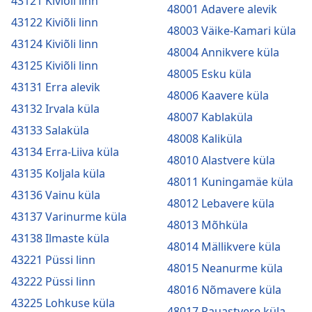
43121 Kiviõli linn
48001 Adavere alevik
43122 Kiviõli linn
48003 Väike-Kamari küla
43124 Kiviõli linn
48004 Annikvere küla
43125 Kiviõli linn
48005 Esku küla
43131 Erra alevik
48006 Kaavere küla
43132 Irvala küla
48007 Kablaküla
43133 Salaküla
48008 Kaliküla
43134 Erra-Liiva küla
48010 Alastvere küla
43135 Koljala küla
48011 Kuningamäe küla
43136 Vainu küla
48012 Lebavere küla
43137 Varinurme küla
48013 Mõhküla
43138 Ilmaste küla
48014 Mällikvere küla
43221 Püssi linn
48015 Neanurme küla
43222 Püssi linn
48016 Nõmavere küla
43225 Lohkuse küla
48017 Pauastvere küla