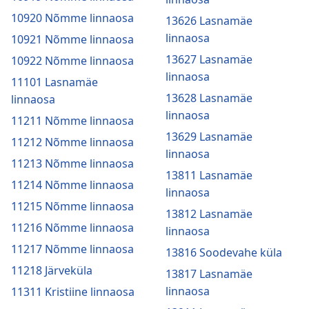
10920 Nõmme linnaosa
13626 Lasnamäe
linnaosa
10921 Nõmme linnaosa
13627 Lasnamäe
10922 Nõmme linnaosa
linnaosa
11101 Lasnamäe
13628 Lasnamäe
linnaosa
linnaosa
11211 Nõmme linnaosa
13629 Lasnamäe
11212 Nõmme linnaosa
linnaosa
11213 Nõmme linnaosa
13811 Lasnamäe
11214 Nõmme linnaosa
linnaosa
11215 Nõmme linnaosa
13812 Lasnamäe
11216 Nõmme linnaosa
linnaosa
11217 Nõmme linnaosa
13816 Soodevahe küla
11218 Järveküla
13817 Lasnamäe
linnaosa
11311 Kristiine linnaosa