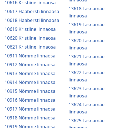
10616 Kristiine linnaosa
13618 Lasnamäe
10617 Haabersti linnaosa
linnaosa
10618 Haabersti linnaosa
13619 Lasnamäe
10619 Kristiine linnaosa
linnaosa
10620 Kristiine linnaosa
13620 Lasnamäe
10621 Kristiine linnaosa
linnaosa
10911 Nõmme linnaosa
13621 Lasnamäe
linnaosa
10912 Nõmme linnaosa
13622 Lasnamäe
10913 Nõmme linnaosa
linnaosa
10914 Nõmme linnaosa
13623 Lasnamäe
10915 Nõmme linnaosa
linnaosa
10916 Nõmme linnaosa
13624 Lasnamäe
10917 Nõmme linnaosa
linnaosa
10918 Nõmme linnaosa
13625 Lasnamäe
10919 Nõmme linnaosa
linnaosa