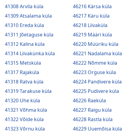
41308 Arvila küla
46216 Kärsa küla
41309 Atsalama küla
46217 Käru küla
41310 Ereda küla
46218 Liivaküla
41311 Jõetaguse küla
46219 Määri küla
41312 Kalina küla
46220 Müüriku küla
41314 Liivakünka küla
46221 Nadalama küla
41315 Metsküla
46222 Nõmme küla
41317 Rajaküla
46223 Orguse küla
41318 Ratva küla
46224 Pandivere küla
41319 Tarakuse küla
46225 Pudivere küla
41320 Uhe küla
46226 Raeküla
41321 Võhma küla
46227 Raigu küla
41322 Võide küla
46228 Rastla küla
41323 Võrnu küla
46229 Uuemõisa küla