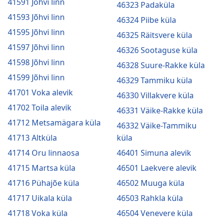
41591 Jõhvi linn
46323 Padaküla
41593 Jõhvi linn
46324 Piibe küla
41595 Jõhvi linn
46325 Räitsvere küla
41597 Jõhvi linn
46326 Sootaguse küla
41598 Jõhvi linn
46328 Suure-Rakke küla
41599 Jõhvi linn
46329 Tammiku küla
41701 Voka alevik
46330 Villakvere küla
41702 Toila alevik
46331 Väike-Rakke küla
41712 Metsamägara küla
46332 Väike-Tammiku
41713 Altküla
küla
41714 Oru linnaosa
46401 Simuna alevik
41715 Martsa küla
46501 Laekvere alevik
41716 Pühajõe küla
46502 Muuga küla
41717 Uikala küla
46503 Rahkla küla
41718 Voka küla
46504 Venevere küla