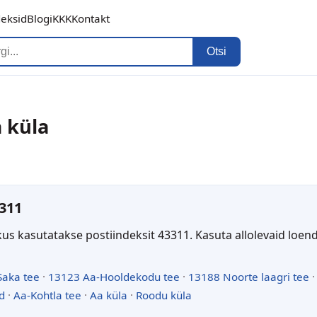
deksid
Blogi
KKK
Kontakt
Otsi
a küla
311
kus kasutatakse postiindeksit 43311. Kasuta allolevaid loen
Saka tee
·
13123 Aa-Hooldekodu tee
·
13188 Noorte laagri tee
d
·
Aa-Kohtla tee
·
Aa küla
·
Roodu küla