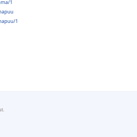
hma/1
napuu
napuu/1
st.