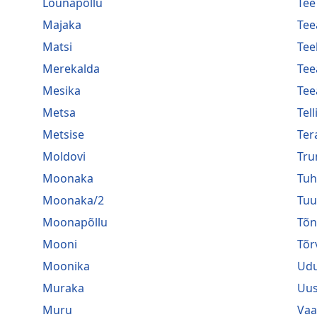
Lõunapõllu
Tee
Majaka
Tee
Matsi
Tee
Merekalda
Tee
Mesika
Tee
Metsa
Tel
Metsise
Ter
Moldovi
Tru
Moonaka
Tuh
Moonaka/2
Tuu
Moonapõllu
Tõ
Mooni
Tõr
Moonika
Ud
Muraka
Uu
Muru
Vaa