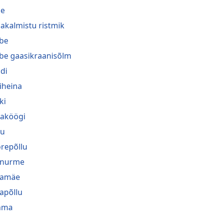
he
akalmistu ristmik
be
be gaasikraanisõlm
di
iheina
ki
naköögi
gu
repõllu
inurme
jamäe
japõllu
hma