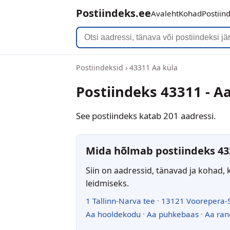
Postiindeks.ee
Avaleht
Kohad
Postiin
Postiindeksid
›
43311 Aa küla
Postiindeks 43311 - A
See postiindeks katab 201 aadressi.
Mida hõlmab postiindeks 43
Siin on aadressid, tänavad ja kohad, 
leidmiseks.
1 Tallinn-Narva tee
·
13121 Voorepera-
Aa hooldekodu
·
Aa puhkebaas
·
Aa ran