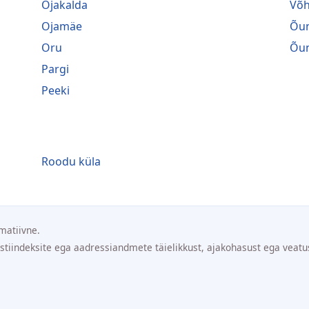
Ojakalda
Võ
Ojamäe
Õu
Oru
Õu
Pargi
Peeki
Roodu küla
matiivne.
ostiindeksite ega aadressiandmete täielikkust, ajakohasust ega veatu