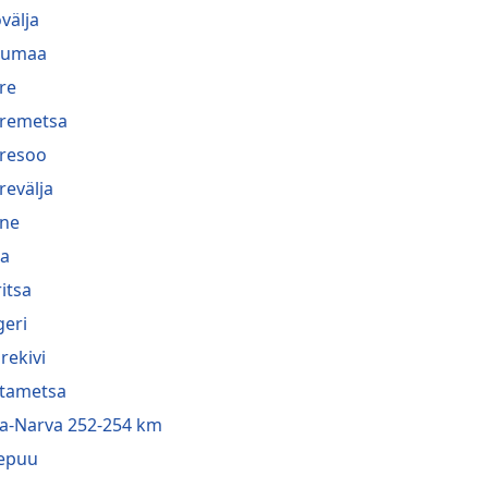
välja
lumaa
re
remetsa
resoo
revälja
ne
a
ritsa
geri
rekivi
tametsa
a-Narva 252-254 km
epuu