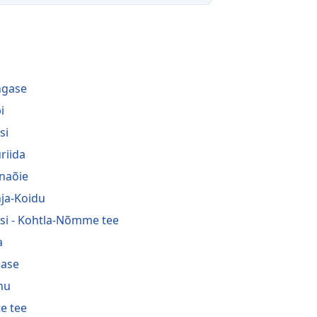
i
ngase
i
si
riida
naõie
ja-Koidu
si - Kohtla-Nõmme tee
a
ase
nu
te tee