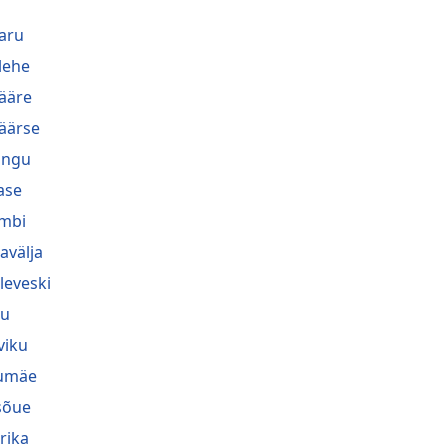
aru
lehe
ääre
äärse
lingu
ase
mbi
avälja
leveski
nu
viku
umäe
sõue
rika