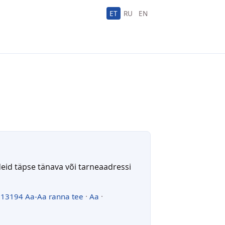
ET
RU
EN
deid täpse tänava või tarneaadressi
·
13194 Aa-Aa ranna tee
·
Aa
·