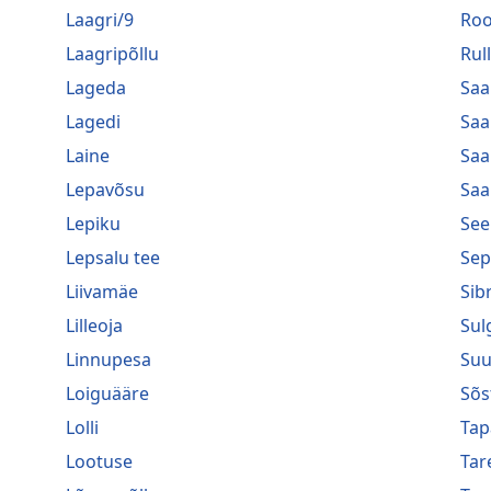
Laagri/9
Roo
Laagripõllu
Rul
Lageda
Saa
Lagedi
Saa
Laine
Saa
Lepavõsu
Saa
Lepiku
See
Lepsalu tee
Sep
Liivamäe
Sib
Lilleoja
Sul
Linnupesa
Suu
Loiguääre
Sõs
Lolli
Tap
Lootuse
Tar