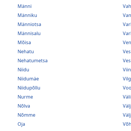
Männi
Va
Männiku
Van
Männiotsa
Var
Männisalu
Var
Mõisa
Ven
Nehatu
Ves
Nehatumetsa
Ves
Niidu
Vii
Niidumäe
Vil
Niidupõllu
Voo
Nurme
Väl
Nõlva
Väl
Nõmme
Väl
Oja
Võ