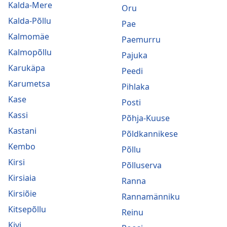
Kalda-Mere
Oru
Kalda-Põllu
Pae
Kalmomäe
Paemurru
Kalmopõllu
Pajuka
Karukäpa
Peedi
Karumetsa
Pihlaka
Kase
Posti
Kassi
Põhja-Kuuse
Kastani
Põldkannikese
Kembo
Põllu
Kirsi
Põlluserva
Kirsiaia
Ranna
Kirsiõie
Rannamänniku
Kitsepõllu
Reinu
Kivi