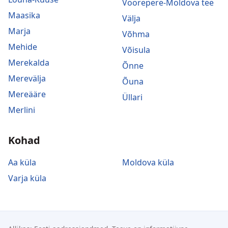
Voorepere-Moldova tee
Maasika
Välja
Marja
Võhma
Mehide
Võisula
Merekalda
Õnne
Merevälja
Õuna
Mereääre
Üllari
Merlini
Kohad
Aa küla
Moldova küla
Varja küla