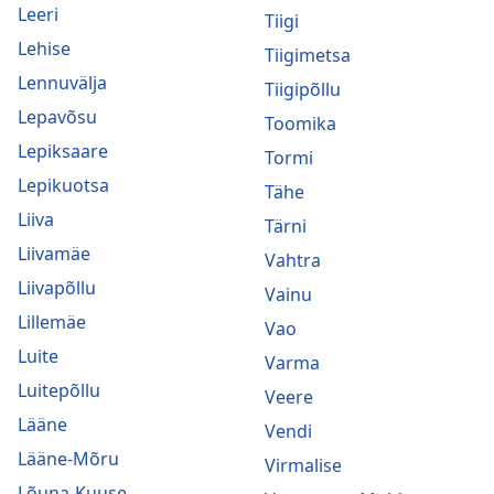
Leeri
Tiigi
Lehise
Tiigimetsa
Lennuvälja
Tiigipõllu
Lepavõsu
Toomika
Lepiksaare
Tormi
Lepikuotsa
Tähe
Liiva
Tärni
Liivamäe
Vahtra
Liivapõllu
Vainu
Lillemäe
Vao
Luite
Varma
Luitepõllu
Veere
Lääne
Vendi
Lääne-Mõru
Virmalise
Lõuna-Kuuse