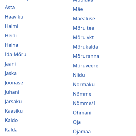
Asta
Mäe
Haaviku
Mäealuse
Haimi
Mõru tee
Heidi
Mõru vkt
Heina
Mõrukalda
Ida-Mõru
Mõruranna
Jaani
Mõruveere
Jaska
Niidu
Joonase
Normaku
Juhani
Nõmme
Järsaku
Nõmme/1
Kaasiku
Ohmani
Kaido
Oja
Kalda
Ojamaa