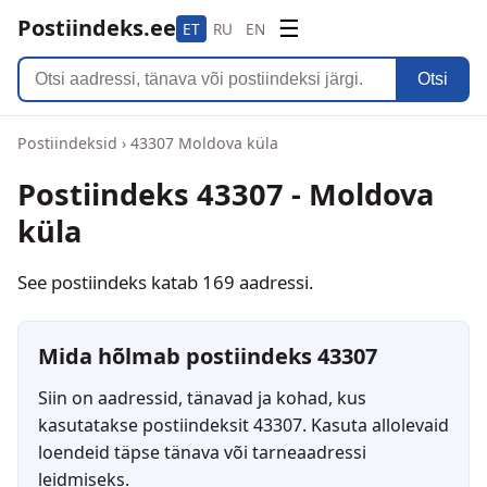
Postiindeks.ee
☰
ET
RU
EN
Otsi
Postiindeksid
›
43307 Moldova küla
Postiindeks 43307 - Moldova
küla
See postiindeks katab 169 aadressi.
Mida hõlmab postiindeks 43307
Siin on aadressid, tänavad ja kohad, kus
kasutatakse postiindeksit 43307. Kasuta allolevaid
loendeid täpse tänava või tarneaadressi
leidmiseks.