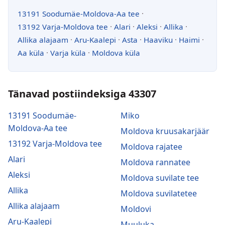
13191 Soodumäe-Moldova-Aa tee
·
13192 Varja-Moldova tee
·
Alari
·
Aleksi
·
Allika
·
Allika alajaam
·
Aru-Kaalepi
·
Asta
·
Haaviku
·
Haimi
·
Aa küla
·
Varja küla
·
Moldova küla
Tänavad postiindeksiga 43307
13191 Soodumäe-
Miko
Moldova-Aa tee
Moldova kruusakarjäär
13192 Varja-Moldova tee
Moldova rajatee
Alari
Moldova rannatee
Aleksi
Moldova suvilate tee
Allika
Moldova suvilatetee
Allika alajaam
Moldovi
Aru-Kaalepi
Muuluka