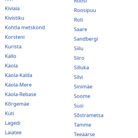
Roosi
Kiviaia
Roosipuu
Kivistiku
Roti
Kohtla metskond
Saare
Korsteni
Sandbergi
Kurista
Siilu
Källo
Siiro
Käola
Silluka
Käola-Kalda
Silvi
Käola-Mere
Sinimäe
Käola-Rebase
Soome
Kõrgemäe
Susi
Küti
Sõstrametsa
Lagedi
Tamme
Laiatee
Teeäärse