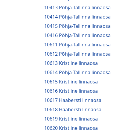
10413 Põhja-Tallinna linnaosa
10414 Põhja-Tallinna linnaosa
10415 Põhja-Tallinna linnaosa
10416 Põhja-Tallinna linnaosa
10611 Põhja-Tallinna linnaosa
10612 Põhja-Tallinna linnaosa
10613 Kristiine linnaosa
10614 Põhja-Tallinna linnaosa
10615 Kristiine linnaosa
10616 Kristiine linnaosa
10617 Haabersti linnaosa
10618 Haabersti linnaosa
10619 Kristiine linnaosa
10620 Kristiine linnaosa