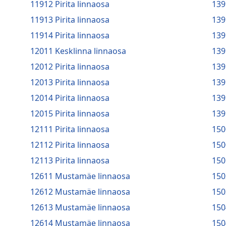
11912 Pirita linnaosa
139
11913 Pirita linnaosa
139
11914 Pirita linnaosa
139
12011 Kesklinna linnaosa
139
12012 Pirita linnaosa
139
12013 Pirita linnaosa
139
12014 Pirita linnaosa
139
12015 Pirita linnaosa
139
12111 Pirita linnaosa
150
12112 Pirita linnaosa
150
12113 Pirita linnaosa
150
12611 Mustamäe linnaosa
150
12612 Mustamäe linnaosa
150
12613 Mustamäe linnaosa
150
12614 Mustamäe linnaosa
150