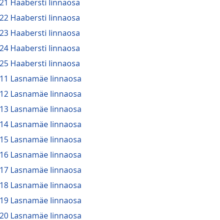
21 Haabersti linnaosa
22 Haabersti linnaosa
23 Haabersti linnaosa
24 Haabersti linnaosa
25 Haabersti linnaosa
11 Lasnamäe linnaosa
12 Lasnamäe linnaosa
13 Lasnamäe linnaosa
14 Lasnamäe linnaosa
15 Lasnamäe linnaosa
16 Lasnamäe linnaosa
17 Lasnamäe linnaosa
18 Lasnamäe linnaosa
19 Lasnamäe linnaosa
20 Lasnamäe linnaosa