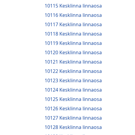
10115 Kesklinna linnaosa
10116 Kesklinna linnaosa
10117 Kesklinna linnaosa
10118 Kesklinna linnaosa
10119 Kesklinna linnaosa
10120 Kesklinna linnaosa
10121 Kesklinna linnaosa
10122 Kesklinna linnaosa
10123 Kesklinna linnaosa
10124 Kesklinna linnaosa
10125 Kesklinna linnaosa
10126 Kesklinna linnaosa
10127 Kesklinna linnaosa
10128 Kesklinna linnaosa