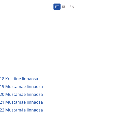
ET
RU
EN
18 Kristiine linnaosa
19 Mustamäe linnaosa
20 Mustamäe linnaosa
21 Mustamäe linnaosa
22 Mustamäe linnaosa