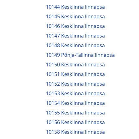
10144 Kesklinna linnaosa
10145 Kesklinna linnaosa
10146 Kesklinna linnaosa
10147 Kesklinna linnaosa
10148 Kesklinna linnaosa
10149 Põhja-Tallinna linnaosa
10150 Kesklinna linnaosa
10151 Kesklinna linnaosa
10152 Kesklinna linnaosa
10153 Kesklinna linnaosa
10154 Kesklinna linnaosa
10155 Kesklinna linnaosa
10156 Kesklinna linnaosa
10158 Kesklinna linnaosa