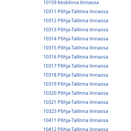
10159 Kesklinna linnaosa
10311 Põhja-Tallinna linnaosa
10312 Põhja-Tallinna linnaosa
10313 Põhja-Tallinna linnaosa
10314 Põhja-Tallinna linnaosa
10315 Põhja-Tallinna linnaosa
10316 Põhja-Tallinna linnaosa
10317 Põhja-Tallinna linnaosa
10318 Põhja-Tallinna linnaosa
10319 Põhja-Tallinna linnaosa
10320 Põhja-Tallinna linnaosa
10321 Põhja-Tallinna linnaosa
10323 Põhja-Tallinna linnaosa
10411 Põhja-Tallinna linnaosa
10412 Põhja-Tallinna linnaosa