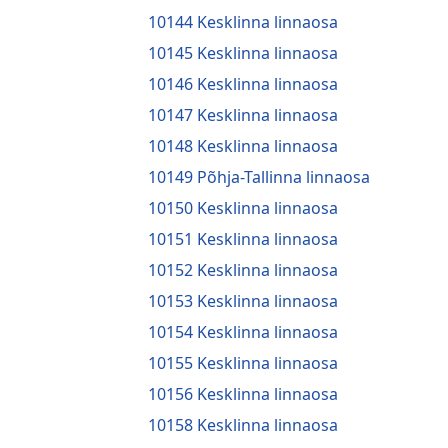
10144 Kesklinna linnaosa
10145 Kesklinna linnaosa
10146 Kesklinna linnaosa
10147 Kesklinna linnaosa
10148 Kesklinna linnaosa
10149 Põhja-Tallinna linnaosa
10150 Kesklinna linnaosa
10151 Kesklinna linnaosa
10152 Kesklinna linnaosa
10153 Kesklinna linnaosa
10154 Kesklinna linnaosa
10155 Kesklinna linnaosa
10156 Kesklinna linnaosa
10158 Kesklinna linnaosa