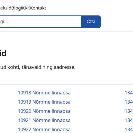
deksid
Blogi
KKK
Kontakt
Otsi
id
tud kohti, tänavaid ning aadresse.
10918 Nõmme linnaosa
134
10919 Nõmme linnaosa
134
10920 Nõmme linnaosa
134
10921 Nõmme linnaosa
134
10922 Nõmme linnaosa
134