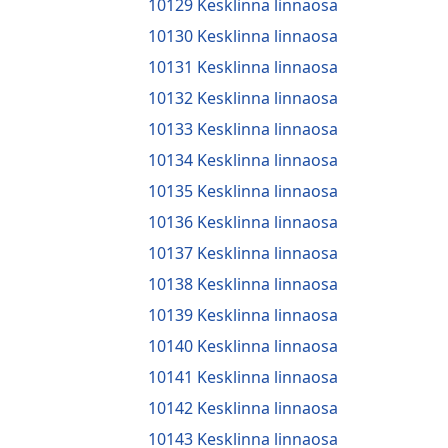
10129 Kesklinna linnaosa
10130 Kesklinna linnaosa
10131 Kesklinna linnaosa
10132 Kesklinna linnaosa
10133 Kesklinna linnaosa
10134 Kesklinna linnaosa
10135 Kesklinna linnaosa
10136 Kesklinna linnaosa
10137 Kesklinna linnaosa
10138 Kesklinna linnaosa
10139 Kesklinna linnaosa
10140 Kesklinna linnaosa
10141 Kesklinna linnaosa
10142 Kesklinna linnaosa
10143 Kesklinna linnaosa