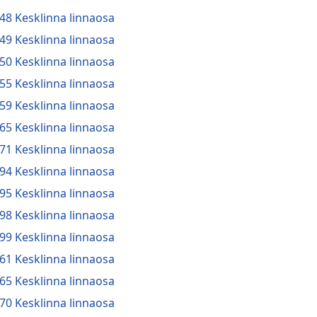
48 Kesklinna linnaosa
49 Kesklinna linnaosa
50 Kesklinna linnaosa
55 Kesklinna linnaosa
59 Kesklinna linnaosa
65 Kesklinna linnaosa
71 Kesklinna linnaosa
94 Kesklinna linnaosa
95 Kesklinna linnaosa
98 Kesklinna linnaosa
99 Kesklinna linnaosa
61 Kesklinna linnaosa
65 Kesklinna linnaosa
70 Kesklinna linnaosa