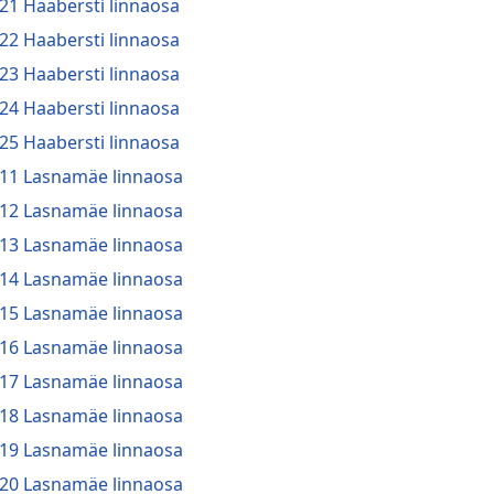
21 Haabersti linnaosa
22 Haabersti linnaosa
23 Haabersti linnaosa
24 Haabersti linnaosa
25 Haabersti linnaosa
11 Lasnamäe linnaosa
12 Lasnamäe linnaosa
13 Lasnamäe linnaosa
14 Lasnamäe linnaosa
15 Lasnamäe linnaosa
16 Lasnamäe linnaosa
17 Lasnamäe linnaosa
18 Lasnamäe linnaosa
19 Lasnamäe linnaosa
20 Lasnamäe linnaosa