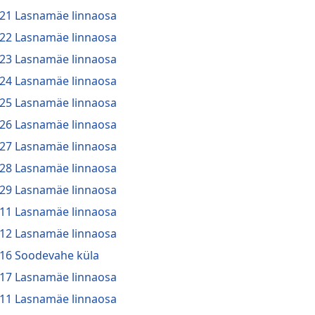
21 Lasnamäe linnaosa
22 Lasnamäe linnaosa
23 Lasnamäe linnaosa
24 Lasnamäe linnaosa
25 Lasnamäe linnaosa
26 Lasnamäe linnaosa
27 Lasnamäe linnaosa
28 Lasnamäe linnaosa
29 Lasnamäe linnaosa
11 Lasnamäe linnaosa
12 Lasnamäe linnaosa
16 Soodevahe küla
17 Lasnamäe linnaosa
11 Lasnamäe linnaosa