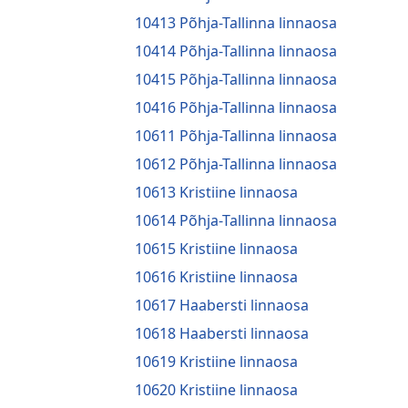
10413 Põhja-Tallinna linnaosa
10414 Põhja-Tallinna linnaosa
10415 Põhja-Tallinna linnaosa
10416 Põhja-Tallinna linnaosa
10611 Põhja-Tallinna linnaosa
10612 Põhja-Tallinna linnaosa
10613 Kristiine linnaosa
10614 Põhja-Tallinna linnaosa
10615 Kristiine linnaosa
10616 Kristiine linnaosa
10617 Haabersti linnaosa
10618 Haabersti linnaosa
10619 Kristiine linnaosa
10620 Kristiine linnaosa