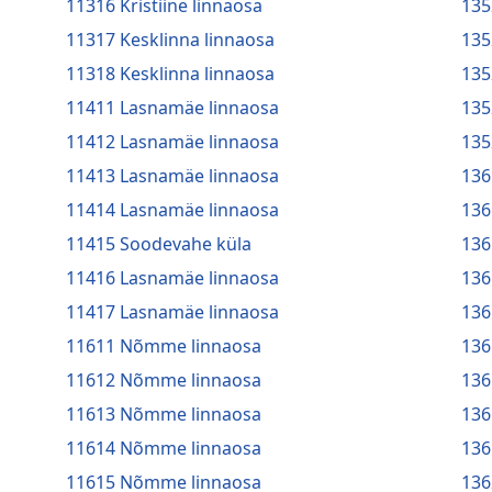
11316 Kristiine linnaosa
135
11317 Kesklinna linnaosa
135
11318 Kesklinna linnaosa
135
11411 Lasnamäe linnaosa
135
11412 Lasnamäe linnaosa
135
11413 Lasnamäe linnaosa
136
11414 Lasnamäe linnaosa
136
11415 Soodevahe küla
136
11416 Lasnamäe linnaosa
136
11417 Lasnamäe linnaosa
136
11611 Nõmme linnaosa
136
11612 Nõmme linnaosa
136
11613 Nõmme linnaosa
136
11614 Nõmme linnaosa
136
11615 Nõmme linnaosa
136