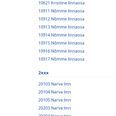
10621 Kristiine linnaosa
10911 Nõmme linnaosa
10912 Nõmme linnaosa
10913 Nõmme linnaosa
10914 Nõmme linnaosa
10915 Nõmme linnaosa
10916 Nõmme linnaosa
10917 Nõmme linnaosa
2xxx
20103 Narva linn
20104 Narva linn
20105 Narva linn
20203 Narva linn
20204 Narva linn