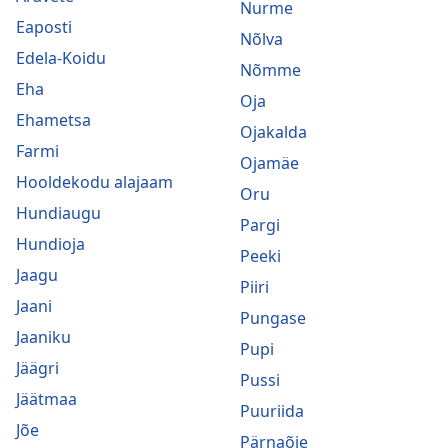
Nurme
Eaposti
Nõlva
Edela-Koidu
Nõmme
Eha
Oja
Ehametsa
Ojakalda
Farmi
Ojamäe
Hooldekodu alajaam
Oru
Hundiaugu
Pargi
Hundioja
Peeki
Jaagu
Piiri
Jaani
Pungase
Jaaniku
Pupi
Jäägri
Pussi
Jäätmaa
Puuriida
Jõe
Pärnaõie