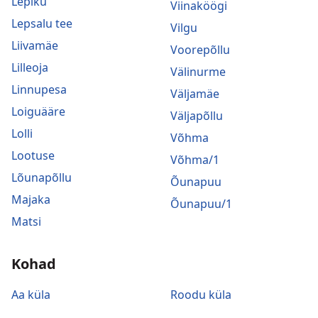
Lepiku
Viinaköögi
Lepsalu tee
Vilgu
Liivamäe
Voorepõllu
Lilleoja
Välinurme
Linnupesa
Väljamäe
Loiguääre
Väljapõllu
Lolli
Võhma
Lootuse
Võhma/1
Lõunapõllu
Õunapuu
Majaka
Õunapuu/1
Matsi
Kohad
Aa küla
Roodu küla