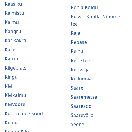
Kaasiku
Põhja-Koidu
Kalmistu
Püssi - Kohtla-Nõmme
Kalmu
tee
Kangru
Raja
Karikakra
Rebase
Kase
Reinu
Katrini
Reite tee
Kiigeplatsi
Roovälja
Kingu
Rullumaa
Kivi
Saare
Kivikalmu
Saaremetsa
Kivivoore
Saaresoo
Kohtla metskond
Saarevälja
Koidu
Seene
Koidupõllu