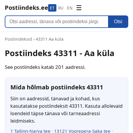
Postiindeks.ee
☰
ET
RU
EN
Otsi
Postiindeksid
›
43311 Aa küla
Postiindeks 43311 - Aa küla
See postiindeks katab 201 aadressi.
Mida hõlmab postiindeks 43311
Siin on aadressid, tänavad ja kohad, kus
kasutatakse postiindeksit 43311. Kasuta allolevaid
loendeid täpse tänava või tarneaadressi
leidmiseks.
1 Tallinn-Narva tee
·
13121 Voorepera-Saka tee
·