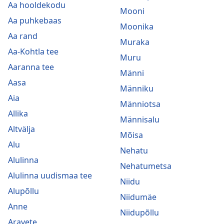
Aa hooldekodu
Mooni
Aa puhkebaas
Moonika
Aa rand
Muraka
Aa-Kohtla tee
Muru
Aaranna tee
Männi
Aasa
Männiku
Aia
Männiotsa
Allika
Männisalu
Altvälja
Mõisa
Alu
Nehatu
Alulinna
Nehatumetsa
Alulinna uudismaa tee
Niidu
Alupõllu
Niidumäe
Anne
Niidupõllu
Aravete