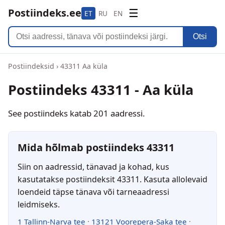
Postiindeks.ee
☰
ET
RU
EN
Otsi
Postiindeksid
›
43311 Aa küla
Postiindeks 43311 - Aa küla
See postiindeks katab 201 aadressi.
Mida hõlmab postiindeks 43311
Siin on aadressid, tänavad ja kohad, kus
kasutatakse postiindeksit 43311. Kasuta allolevaid
loendeid täpse tänava või tarneaadressi
leidmiseks.
1 Tallinn-Narva tee
·
13121 Voorepera-Saka tee
·