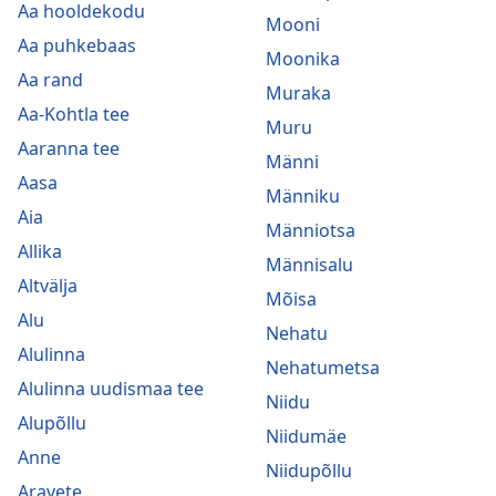
Aa hooldekodu
Mooni
Aa puhkebaas
Moonika
Aa rand
Muraka
Aa-Kohtla tee
Muru
Aaranna tee
Männi
Aasa
Männiku
Aia
Männiotsa
Allika
Männisalu
Altvälja
Mõisa
Alu
Nehatu
Alulinna
Nehatumetsa
Alulinna uudismaa tee
Niidu
Alupõllu
Niidumäe
Anne
Niidupõllu
Aravete