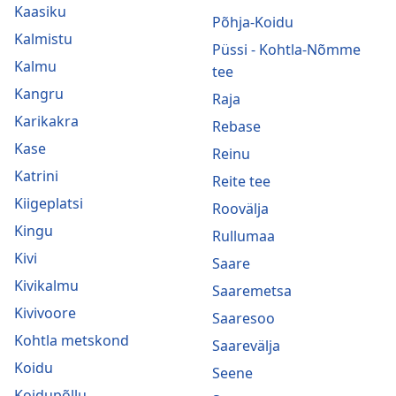
Kaasiku
Põhja-Koidu
Kalmistu
Püssi - Kohtla-Nõmme
Kalmu
tee
Kangru
Raja
Karikakra
Rebase
Kase
Reinu
Katrini
Reite tee
Kiigeplatsi
Roovälja
Kingu
Rullumaa
Kivi
Saare
Kivikalmu
Saaremetsa
Kivivoore
Saaresoo
Kohtla metskond
Saarevälja
Koidu
Seene
Koidupõllu