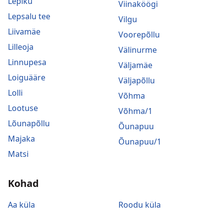
Lepiku
Viinaköögi
Lepsalu tee
Vilgu
Liivamäe
Voorepõllu
Lilleoja
Välinurme
Linnupesa
Väljamäe
Loiguääre
Väljapõllu
Lolli
Võhma
Lootuse
Võhma/1
Lõunapõllu
Õunapuu
Majaka
Õunapuu/1
Matsi
Kohad
Aa küla
Roodu küla