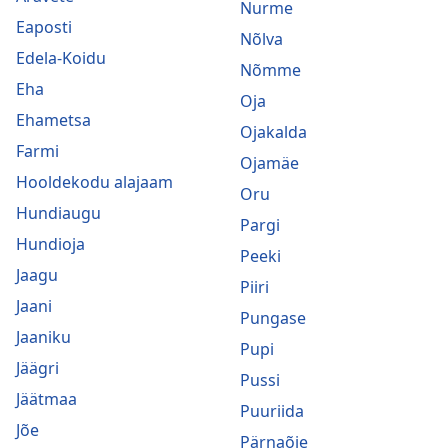
Nurme
Eaposti
Nõlva
Edela-Koidu
Nõmme
Eha
Oja
Ehametsa
Ojakalda
Farmi
Ojamäe
Hooldekodu alajaam
Oru
Hundiaugu
Pargi
Hundioja
Peeki
Jaagu
Piiri
Jaani
Pungase
Jaaniku
Pupi
Jäägri
Pussi
Jäätmaa
Puuriida
Jõe
Pärnaõie